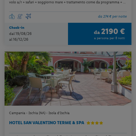
volo a/r + safari + soggiorno mare + trattamento come da programma + ...
da 274 € per notte
Check-in
2190 €
da
dal 19/08/26
a persona per 8 notti
al 16/12/26
Campania - Ischia (NA) - Isola d'Ischia
HOTEL SAN VALENTINO TERME & SPA