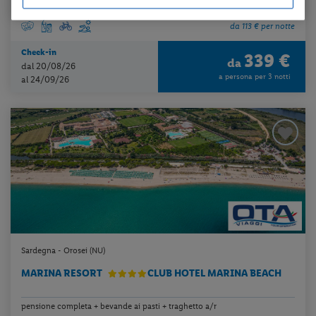
da 113 € per notte
Check-in
339 €
da
dal 20/08/26
a persona per 3 notti
al 24/09/26
Sardegna - Orosei (NU)
MARINA RESORT
CLUB HOTEL MARINA BEACH
pensione completa + bevande ai pasti + traghetto a/r