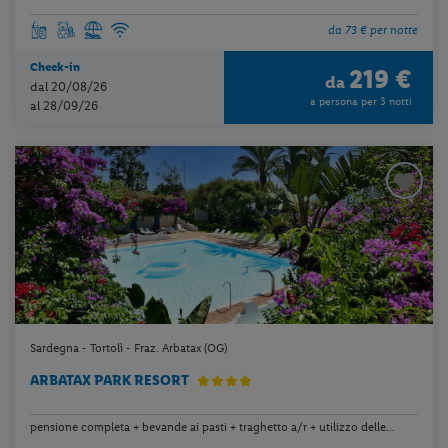
da 73 € per notte
Check-in
219 €
da
dal 20/08/26
a persona per 3 notti
al 28/09/26
Sardegna - Tortolì - Fraz. Arbatax (OG)
ARBATAX PARK RESORT
pensione completa + bevande ai pasti + traghetto a/r + utilizzo delle...