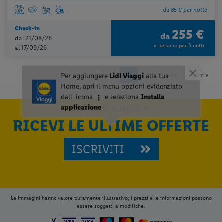
da 85 € per notte
Check-in
255 €
da
dal 21/08/26
a persona per 3 notti
al 17/09/26
« Prec
1
2
3
di 14
Succ »
Iscriviti subito e
RICEVI LE ULTIME OFFERTE
ISCRIVITI
Le immagini hanno valore puramente illustrativo; i prezzi e le informazioni possono
essere soggetti a modifiche.