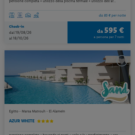
pensione completa + utilizzo della piscina termale + utilizzo dell’ar...
da 85 € per notte
Check-in
595 €
da
dal 19/08/26
a persona per 7 notti
al 18/10/26
Egitto - Marsa Matrouh - El Alamein
AZUR WHITE
pensione completa + bevande ai pasti + volo a/r + trasferimento + ass...