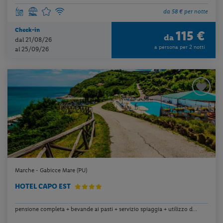
da 58 € per notte
Check-in
115 €
da
dal 21/08/26
a persona per 2 notti
al 25/09/26
Marche - Gabicce Mare (PU)
HOTEL CAPO EST
pensione completa + bevande ai pasti + servizio spiaggia + utilizzo d...