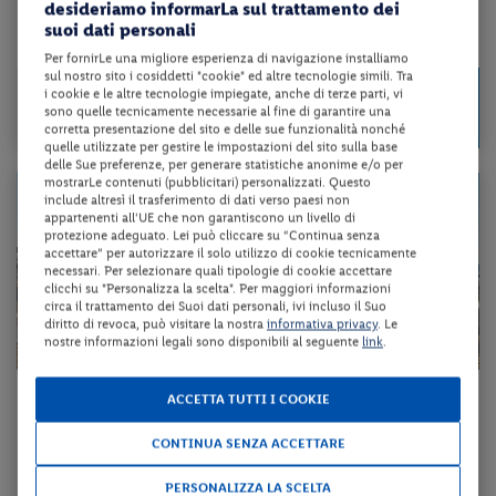
desideriamo informarLa sul trattamento dei
suoi dati personali
da 83 € per notte
Per fornirLe una migliore esperienza di navigazione installiamo
sul nostro sito i cosiddetti "cookie" ed altre tecnologie simili. Tra
Check-in
579 €
i cookie e le altre tecnologie impiegate, anche di terze parti, vi
da
dal 20/08/26
sono quelle tecnicamente necessarie al fine di garantire una
a persona per 7 notti
al 24/09/26
corretta presentazione del sito e delle sue funzionalità nonché
quelle utilizzate per gestire le impostazioni del sito sulla base
delle Sue preferenze, per generare statistiche anonime e/o per
mostrarLe contenuti (pubblicitari) personalizzati. Questo
include altresì il trasferimento di dati verso paesi non
appartenenti all'UE che non garantiscono un livello di
protezione adeguato. Lei può cliccare su “Continua senza
accettare” per autorizzare il solo utilizzo di cookie tecnicamente
necessari. Per selezionare quali tipologie di cookie accettare
clicchi su "Personalizza la scelta". Per maggiori informazioni
circa il trattamento dei Suoi dati personali, ivi incluso il Suo
diritto di revoca, può visitare la nostra
informativa privacy
. Le
nostre informazioni legali sono disponibili al seguente
link
.
Veneto - Bibione (VE)
ACCETTA TUTTI I COOKIE
HOTEL LUNA
CONTINUA SENZA ACCETTARE
pensione completa + bevande ai pasti + servizio spiaggia + utilizzo d...
PERSONALIZZA LA SCELTA