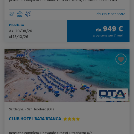
da 136 € per notte
Check-in
949 €
da
dal 20/08/26
a persona per 7 notti
al 18/10/26
Sardegna - San Teodoro (OT)
CLUB HOTEL BAJA BIANCA
pensione completa + bevande ai pasti + traghetto a/r