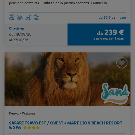
pensione completa + utilizzo della piscina scoperta + Miniclub
da 80 € per notte
Check-in
239 €
da
dal 19/08/26
a persona per 3 notti
al 27/10/26
Kenya - Watamu
SAFARI TSAVO EST / OVEST + MARE LION BEACH RESORT
& SPA