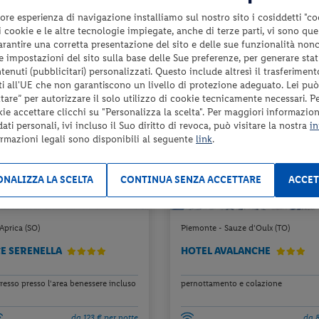
da 92 € per notte
da 
ore esperienza di navigazione installiamo sul nostro sito i cosiddetti "co
Check-in
 i cookie e le altre tecnologie impiegate, anche di terze parti, vi sono qu
639 €
da
6
dal 17/10/26
garantire una corretta presentazione del sito e delle sue funzionalità non
a persona per 7 notti
al 24/04/27
 le impostazioni del sito sulla base delle Sue preferenze, per generare sta
per un
enuti (pubblicitari) personalizzati. Questo include altresì il trasferiment
i all'UE che non garantiscono un livello di protezione adeguato. Lei può
are” per autorizzare il solo utilizzo di cookie tecnicamente necessari. P
kie accettare clicchi su "Personalizza la scelta". Per maggiori informazioni
ti personali, ivi incluso il Suo diritto di revoca, può visitare la nostra
in
ormazioni legali sono disponibili al seguente
link
.
NALIZZA LA SCELTA
CONTINUA SENZA ACCETTARE
ACCET
Aprica (SO)
Piemonte - Sauze d'Oulx (TO)
E SERENELLA
HOTEL AVALANCHE
ngresso presso l'area benessere incluso
pernottamento e colazione
da 123 € per notte
da 8