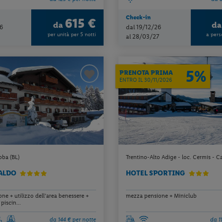
Check-in
615 €
da
d
6
dal 19/12/26
per unità per 5 notti
a pers
al 28/03/27
5%
PRENOTA PRIMA
ENTRO IL 30/11/2026
bba (BL)
Trentino-Alto Adige - loc. Cermis - C
VALDO
HOTEL SPORTING
e + utilizzo dell’area benessere +
mezza pensione + Miniclub
 piscin...
da 144 € per notte
da 1