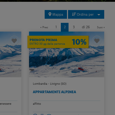
Mappa
Ordina per
1
2
3
di 26
« Prec
Succ »
10%
PRENOTA PRIMA
ENTRO 30 gg dalla partenza
Lombardia - Livigno (SO)
APPARTAMENTI ALPINEA
benessere
affitto