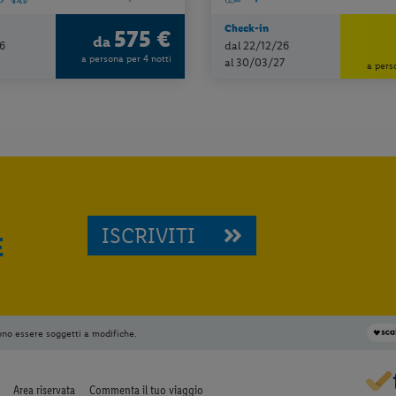
Check-in
575 €
da
6
dal 22/12/26
a persona per 4 notti
al 30/03/27
a pers
ISCRIVITI
E
ono essere soggetti a modifiche.
Area riservata
Commenta il tuo viaggio