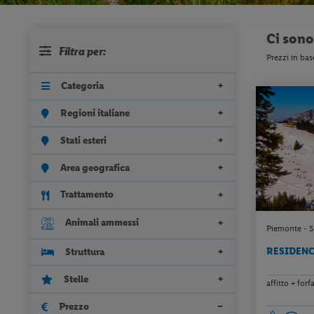
Ci son
Filtra per:
Prezzi in bas
Categoria
Regioni italiane
Stati esteri
Area geografica
Trattamento
Animali ammessi
Piemonte - Se
RESIDENC
Struttura
Stelle
affitto + for
Prezzo