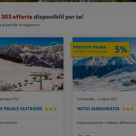
o
303 offerte
disponibili per te!
e al periodo di soggiorno.
5%
PRENOTA PRIMA
ENTRO IL 30/09/2026
striere (TO)
Lombardia - Livigno (SO)
E PALACE SESTRIERE
HOTEL MARGHERITA
fait consumi
mezza pensione + utilizzo dell’area 