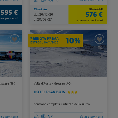
da 639 €
Check-in
595 €
a
576 €
dal 26/12/26
ona per 7 notti
al 20/03/27
a persona per 7 notti
10%
PRENOTA PRIMA
ENTRO IL 30/11/2026
avalese (TN)
Valle d'Aosta - Gressan (AO)
HOTEL PLAN BOIS
pensione completa + utilizzo della sauna
14 € per notte
da 81 € per notte