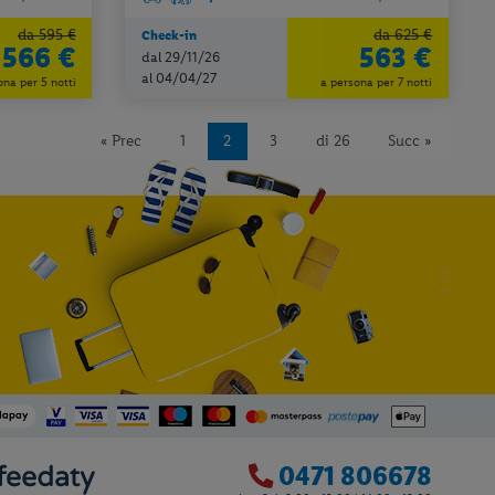
da 595 €
da 625 €
Check-in
566 €
563 €
dal 29/11/26
al 04/04/27
ona per 5 notti
a persona per 7 notti
« Prec
1
2
3
di 26
Succ »
0471 806678