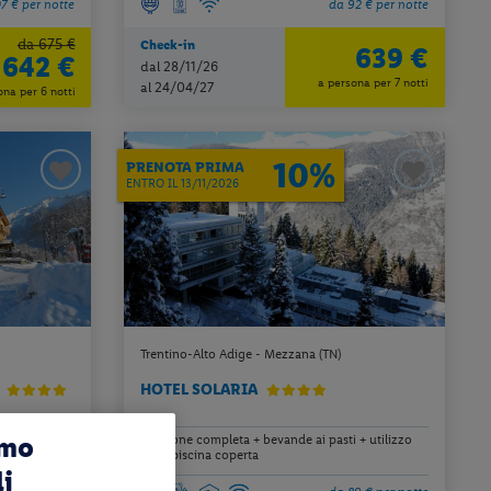
7 € per notte
da 92 € per notte
da 675 €
Check-in
639 €
642 €
dal 28/11/26
a persona per 7 notti
al 24/04/27
ona per 6 notti
10%
PRENOTA PRIMA
ENTRO IL 13/11/2026
Trentino-Alto Adige - Mezzana (TN)
E
HOTEL SOLARIA
amo
pensione completa + bevande ai pasti + utilizzo
della piscina coperta
li