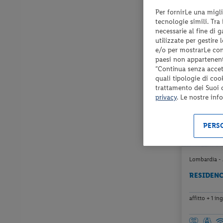
Per fornirLe una migli
Check-in
tecnologie simili. Tra
dal 20/12/2
necessarie al fine di 
al 14/03/27
utilizzate per gestire
e/o per mostrarLe cont
paesi non appartenent
“Continua senza accett
quali tipologie di coo
trattamento dei Suoi da
privacy
. Le nostre inf
PERSO
Lombardia - 
RESIDENC
affitto + 1 i