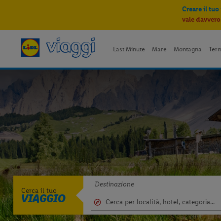
Creare il tuo
vale davvero
Last Minute
Mare
Montagna
Ter
Destinazione
Cerca il tuo
VIAGGIO