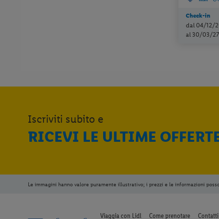
Check-in
dal 04/12/2
al 30/03/27
Iscriviti subito e
RICEVI LE ULTIME OFFERT
Le immagini hanno valore puramente illustrativo; i prezzi e le informazioni poss
Viaggia con Lidl
Come prenotare
Contatti