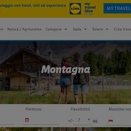
 viaggio con hotel, voli ed esperienze
MY TRAVEL
.
me
Natura / Agriturismo
Categorie
Italia
Estero
Crea il tuo
Montagna
Partenza
Flessibilità
Massimo not
+/-
gg