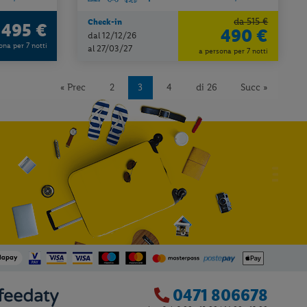
da 515 €
Check-in
495 €
a
490 €
dal 12/12/26
ona per 7 notti
al 27/03/27
a persona per 7 notti
« Prec
2
3
4
di 26
Succ »
0471 806678