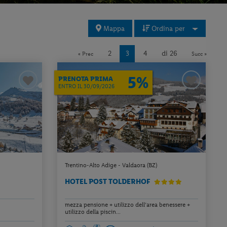
Mappa
Ordina per
2
3
4
di 26
« Prec
Succ »
5%
PRENOTA PRIMA
ENTRO IL 30/09/2026
Trentino-Alto Adige - Valdaora (BZ)
HOTEL POST TOLDERHOF
mezza pensione + utilizzo dell’area benessere +
utilizzo della piscin...