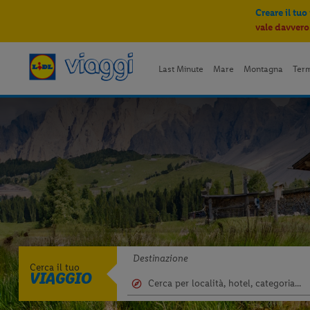
Creare il tuo
vale davvero
Last Minute
Mare
Montagna
Ter
Destinazione
Cerca il tuo
VIAGGIO