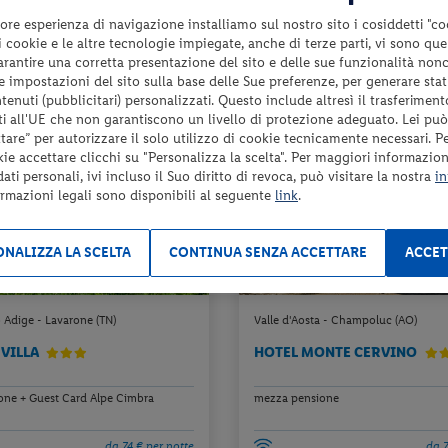
da 78 € per notte
da 7
ore esperienza di navigazione installiamo sul nostro sito i cosiddetti "co
Check-in
 i cookie e le altre tecnologie impiegate, anche di terze parti, vi sono qu
545 €
da
26
dal 19/12/26
garantire una corretta presentazione del sito e delle sue funzionalità non
a persona per 7 notti
al 20/03/27
 le impostazioni del sito sulla base delle Sue preferenze, per generare sta
a pers
enuti (pubblicitari) personalizzati. Questo include altresì il trasferiment
i all'UE che non garantiscono un livello di protezione adeguato. Lei può
are” per autorizzare il solo utilizzo di cookie tecnicamente necessari. P
10%
PRENOTA PRIMA
kie accettare clicchi su "Personalizza la scelta". Per maggiori informazioni
ENTRO IL 30/09/2026
ti personali, ivi incluso il Suo diritto di revoca, può visitare la nostra
in
ormazioni legali sono disponibili al seguente
link
.
NALIZZA LA SCELTA
CONTINUA SENZA ACCETTARE
ACCET
 Adige - Lavarone (TN)
Valle d'Aosta - Champoluc (AO)
 VILLA
HOTEL MONTE CERVINO
ne + Guest Card Alpe Cimbra
mezza pensione
da 74 € per notte
da 7