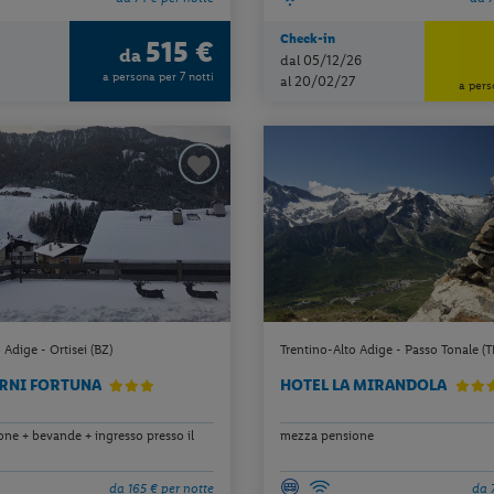
Check-in
515 €
da
dal 05/12/26
a persona per 7 notti
al 20/02/27
a pers
 Adige - Ortisei (BZ)
Trentino-Alto Adige - Passo Tonale (T
ARNI FORTUNA
HOTEL LA MIRANDOLA
ne + bevande + ingresso presso il
mezza pensione
da 165 € per notte
da 