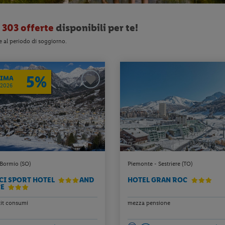
o
303 offerte
disponibili per te!
e al periodo di soggiorno.
5%
RIMA
/2026
Bormio (SO)
Piemonte - Sestriere (TO)
CI SPORT HOTEL
AND
HOTEL GRAN ROC
CE
fait consumi
mezza pensione