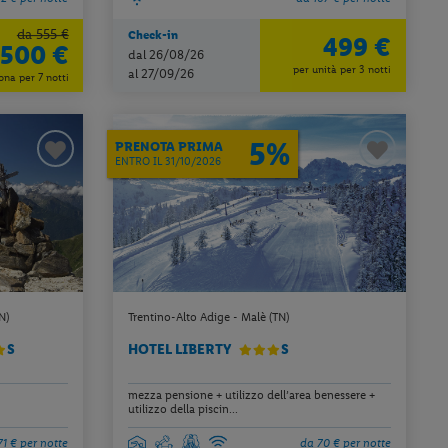
da 555 €
Check-in
499 €
500 €
dal 26/08/26
per unità per 3 notti
al 27/09/26
ona per 7 notti
5%
PRENOTA PRIMA
ENTRO IL 31/10/2026
N)
Trentino-Alto Adige - Malè (TN)
S
HOTEL LIBERTY
S
mezza pensione + utilizzo dell’area benessere +
utilizzo della piscin...
71 € per notte
da 70 € per notte