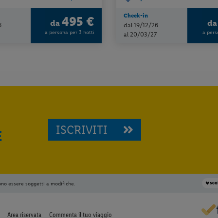
Check-in
495 €
da
d
6
dal 19/12/26
a persona per 3 notti
a pers
al 20/03/27
ISCRIVITI
E
ono essere soggetti a modifiche.
Area riservata
Commenta il tuo viaggio