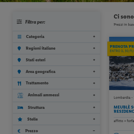
Ci son
Filtra per:
Prezzi in bas
Categoria
PRENOTA P
Regioni italiane
ENTRO IL 30/11
Stati esteri
Area geografica
Trattamento
Animali ammessi
Lombardia - 
MEUBLÈ S
Struttura
RESIDEN
Stelle
affitto + for
Prezzo