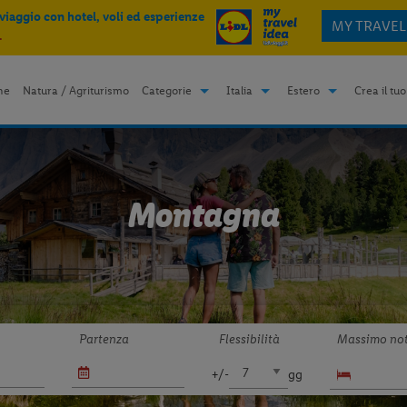
 viaggio con hotel, voli ed esperienze
MY TRAVEL
.
me
Natura / Agriturismo
Categorie
Italia
Estero
Crea il tuo
Montagna
Partenza
Flessibilità
Massimo not
+/-
gg