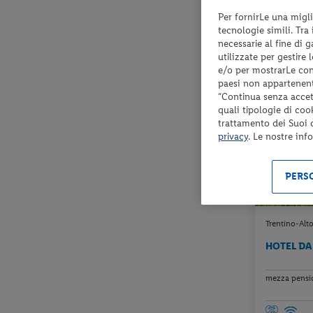
Per fornirLe una migli
Check-in
tecnologie simili. Tra
dal 30/08/
necessarie al fine di 
al 13/09/26
utilizzate per gestire
e/o per mostrarLe cont
paesi non appartenent
“Continua senza accett
quali tipologie di coo
trattamento dei Suoi da
privacy
. Le nostre inf
PERSO
Trentino-Alto
HOTEL DA
mezza pensio