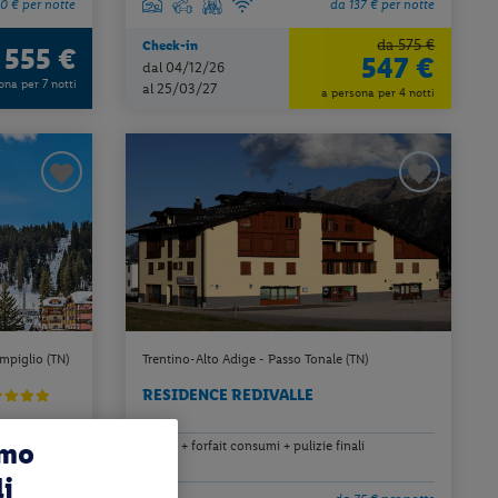
0 € per notte
da 137 € per notte
da 575 €
Check-in
555 €
a
547 €
dal 04/12/26
ona per 7 notti
al 25/03/27
a persona per 4 notti
mpiglio (TN)
Trentino-Alto Adige - Passo Tonale (TN)
RESIDENCE REDIVALLE
amo
affitto + forfait consumi + pulizie finali
li