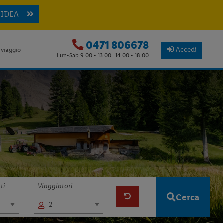
 IDEA
0471 806678
Accedi
 viaggio
Lun-Sab 9.00 - 13.00 | 14.00 - 18.00
ti
Viaggiatori
Cerca