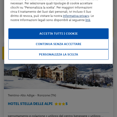
necessari. Per selezionare quali tipologie di cookie accettare
clicchi su "Personalizza la scelta". Per maggiori informazioni
circa il trattamento dei Suoi dati personali, ivi incluso il Suo
da 46 € per notte
diritto di revoca, può visitare la nostra
informativa privacy
. Le
nostre informazioni legali sono disponibili al seguente
link
.
da 95 €
Check-in
91 €
dal 26/12/26
al 26/02/27
a persona per 2 notti
ACCETTA TUTTI I COOKIE
CONTINUA SENZA ACCETTARE
10%
PRENOTA PRIMA
PERSONALIZZA LA SCELTA
ENTRO IL 30/11/2026
Trentino-Alto Adige - Ronzone (TN)
HOTEL STELLA DELLE ALPI
S
pernottamento e colazione + utilizzo del centro benessere + utilizzo ...