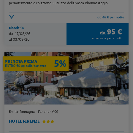
pernottamento e colazione + utilizzo della vasca idromassaggio
da 48 € per notte
Check-in
95 €
da
dal 17/08/26
a persona per 2 notti
al 03/09/26
5%
PRENOTA PRIMA
ENTRO 60 gg dalla partenza
Emilia-Romagna - Fanano (MO)
HOTEL FIRENZE