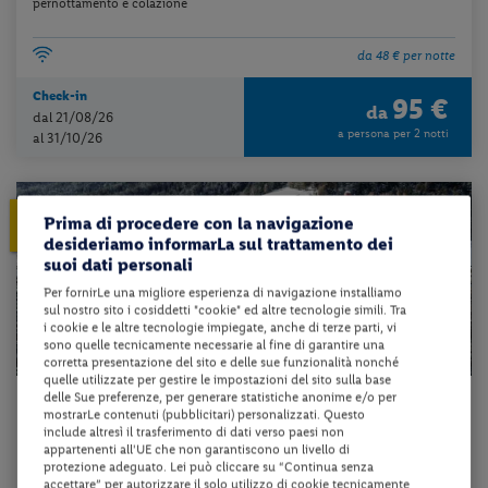
pernottamento e colazione
da 48 € per notte
Check-in
95 €
da
dal 21/08/26
a persona per 2 notti
al 31/10/26
5%
PRENOTA PRIMA
Prima di procedere con la navigazione
ENTRO IL 30/11/2026
desideriamo informarLa sul trattamento dei
suoi dati personali
Per fornirLe una migliore esperienza di navigazione installiamo
sul nostro sito i cosiddetti "cookie" ed altre tecnologie simili. Tra
i cookie e le altre tecnologie impiegate, anche di terze parti, vi
sono quelle tecnicamente necessarie al fine di garantire una
corretta presentazione del sito e delle sue funzionalità nonché
quelle utilizzate per gestire le impostazioni del sito sulla base
delle Sue preferenze, per generare statistiche anonime e/o per
Trentino-Alto Adige - Nova Ponente (BZ)
mostrarLe contenuti (pubblicitari) personalizzati. Questo
include altresì il trasferimento di dati verso paesi non
HOTEL LEONHARD
appartenenti all'UE che non garantiscono un livello di
protezione adeguato. Lei può cliccare su “Continua senza
accettare” per autorizzare il solo utilizzo di cookie tecnicamente
pernottamento e colazione