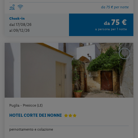
da 75 € per notte
Check-in
75 €
da
dal 17/08/26
a persona per 1 notte
al 09/12/26
Puglia - Presicce (LE)
HOTEL CORTE DEI NONNI
pernottamento e colazione