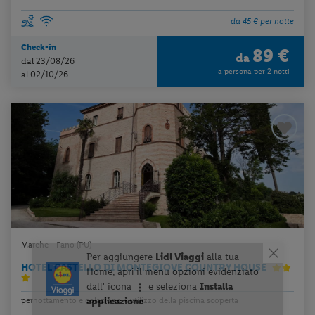
da 45 € per notte
Check-in
89 €
da
dal 23/08/26
a persona per 2 notti
al 02/10/26
Marche - Fano (PU)
HOTEL CASTELLO DI MONTEGIOVE COUNTRY HOUSE
pernottamento e colazione + utilizzo della piscina scoperta