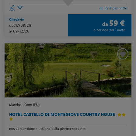
da 59 € per notte
Check-in
59 €
da
dal 17/08/26
a persona per 1 notte
al 09/12/26
Marche - Fano (PU)
HOTEL CASTELLO DI MONTEGIOVE COUNTRY HOUSE
mezza pensione + utilizzo della piscina scoperta