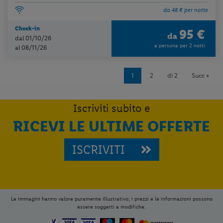
da 48 € per notte
Check-in
95 €
da
dal 01/10/26
a persona per 2 notti
al 08/11/26
1
2
di 2
Succ »
Iscriviti subito e
RICEVI LE ULTIME OFFERTE
ISCRIVITI
Le immagini hanno valore puramente illustrativo; i prezzi e le informazioni possono
essere soggetti a modifiche.