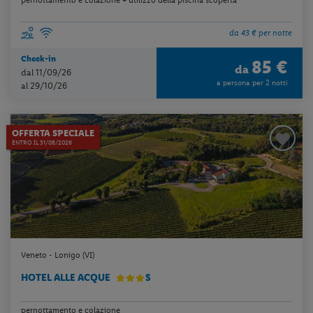
da 43 € per notte
Check-in
85 €
da
dal 11/09/26
a persona per 2 notti
al 29/10/26
OFFERTA SPECIALE
ENTRO IL 31/08/2026
Veneto - Lonigo (VI)
HOTEL ALLE ACQUE
S
pernottamento e colazione