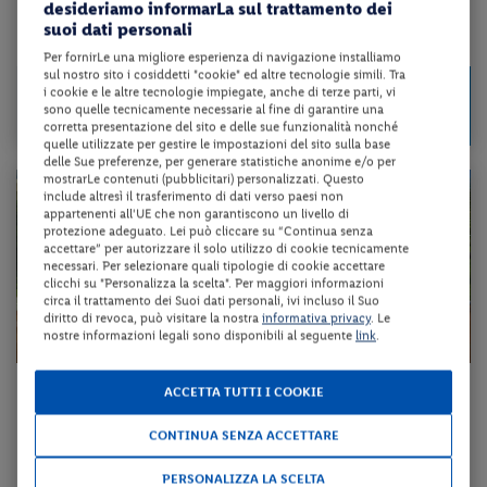
desideriamo informarLa sul trattamento dei
suoi dati personali
da 43 € per notte
Per fornirLe una migliore esperienza di navigazione installiamo
sul nostro sito i cosiddetti "cookie" ed altre tecnologie simili. Tra
Check-in
85 €
i cookie e le altre tecnologie impiegate, anche di terze parti, vi
da
dal 24/08/26
sono quelle tecnicamente necessarie al fine di garantire una
a persona per 2 notti
al 28/11/26
corretta presentazione del sito e delle sue funzionalità nonché
quelle utilizzate per gestire le impostazioni del sito sulla base
delle Sue preferenze, per generare statistiche anonime e/o per
mostrarLe contenuti (pubblicitari) personalizzati. Questo
include altresì il trasferimento di dati verso paesi non
appartenenti all'UE che non garantiscono un livello di
protezione adeguato. Lei può cliccare su “Continua senza
accettare” per autorizzare il solo utilizzo di cookie tecnicamente
necessari. Per selezionare quali tipologie di cookie accettare
clicchi su "Personalizza la scelta". Per maggiori informazioni
circa il trattamento dei Suoi dati personali, ivi incluso il Suo
diritto di revoca, può visitare la nostra
informativa privacy
. Le
nostre informazioni legali sono disponibili al seguente
link
.
Liguria - Ameglia (SP)
ACCETTA TUTTI I COOKIE
HOTEL LOCANDA DELL'ANGELO PARACUCCHI
CONTINUA SENZA ACCETTARE
pernottamento e colazione + utilizzo della piscina scoperta
PERSONALIZZA LA SCELTA