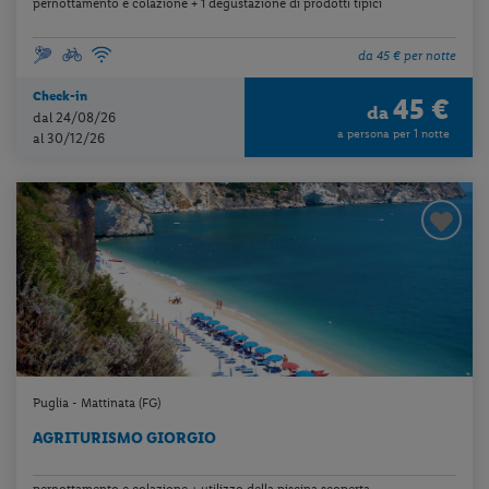
pernottamento e colazione + 1 degustazione di prodotti tipici
da 45 € per notte
Check-in
45 €
da
dal 24/08/26
a persona per 1 notte
al 30/12/26
Puglia - Mattinata (FG)
AGRITURISMO GIORGIO
pernottamento e colazione + utilizzo della piscina scoperta