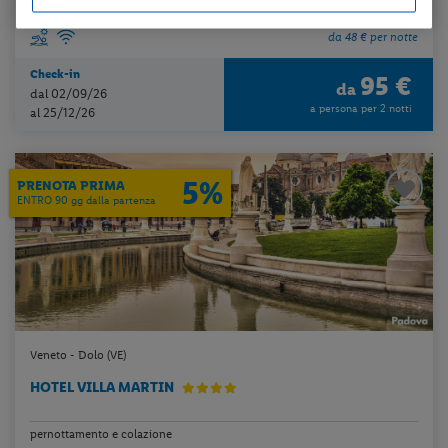
da 48 € per notte
Check-in
95 €
da
dal 02/09/26
a persona per 2 notti
al 25/12/26
5%
PRENOTA PRIMA
ENTRO 90 gg dalla partenza
Veneto - Dolo (VE)
HOTEL VILLA MARTIN
pernottamento e colazione