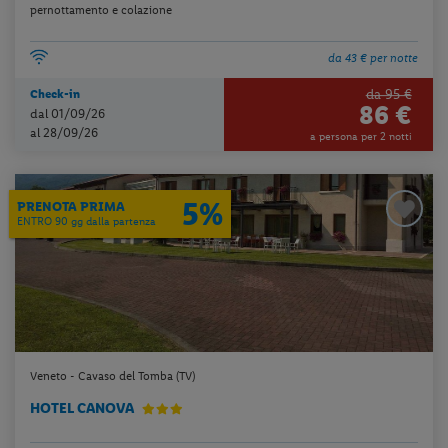
pernottamento e colazione
da 43 € per notte
da 95 €
Check-in
86 €
dal 01/09/26
al 28/09/26
a persona per 2 notti
5%
PRENOTA PRIMA
ENTRO 90 gg dalla partenza
Veneto - Cavaso del Tomba (TV)
HOTEL CANOVA