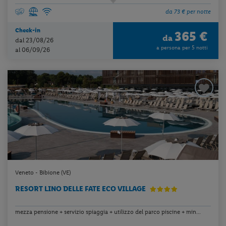
da 73 € per notte
Check-in
365 €
da
dal 23/08/26
a persona per 5 notti
al 06/09/26
Veneto - Bibione (VE)
RESORT LINO DELLE FATE ECO VILLAGE
mezza pensione + servizio spiaggia + utilizzo del parco piscine + min...