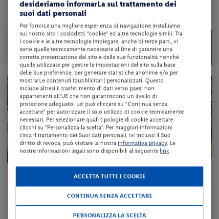
desideriamo informarLa sul trattamento dei
suoi dati personali
da 125 € per notte
Per fornirLe una migliore esperienza di navigazione installiamo
sul nostro sito i cosiddetti "cookie" ed altre tecnologie simili. Tra
Check-in
375 €
i cookie e le altre tecnologie impiegate, anche di terze parti, vi
da
dal 22/08/26
sono quelle tecnicamente necessarie al fine di garantire una
a persona per 3 notti
al 30/09/26
corretta presentazione del sito e delle sue funzionalità nonché
quelle utilizzate per gestire le impostazioni del sito sulla base
delle Sue preferenze, per generare statistiche anonime e/o per
mostrarLe contenuti (pubblicitari) personalizzati. Questo
include altresì il trasferimento di dati verso paesi non
appartenenti all'UE che non garantiscono un livello di
protezione adeguato. Lei può cliccare su “Continua senza
accettare” per autorizzare il solo utilizzo di cookie tecnicamente
necessari. Per selezionare quali tipologie di cookie accettare
clicchi su "Personalizza la scelta". Per maggiori informazioni
circa il trattamento dei Suoi dati personali, ivi incluso il Suo
diritto di revoca, può visitare la nostra
informativa privacy
. Le
nostre informazioni legali sono disponibili al seguente
link
.
Veneto - Abano Terme (PD)
ACCETTA TUTTI I COOKIE
HOTEL TERME METROPOLE
S
CONTINUA SENZA ACCETTARE
mezza pensione + utilizzo del centro benessere + utilizzo delle pisci...
PERSONALIZZA LA SCELTA