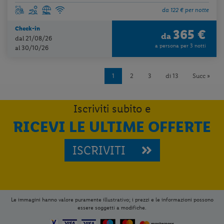
da 122 € per notte
Check-in
365 €
da
dal 21/08/26
a persona per 3 notti
al 30/10/26
1
2
3
di 13
Succ »
Iscriviti subito e
RICEVI LE ULTIME OFFERTE
ISCRIVITI
Le immagini hanno valore puramente illustrativo; i prezzi e le informazioni possono
essere soggetti a modifiche.