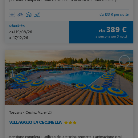
da 130 € per notte
Check-in
389 €
da
dal 19/08/26
a persona per 3 notti
al 17/12/26
Toscana - Cecina Mare (LI)
VILLAGGIO LA CECINELLA
pensione completa + utilizzo della piscina scoperta + animazione e mi...