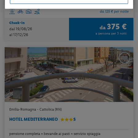
da 125 € per notte
Check-in
375 €
da
dal 19/08/26
a persona per 3 notti
al 17/12/26
Emilia-Romagna - Cattolica (RN)
HOTEL MEDITERRANEO
S
pensione completa + bevande ai pasti + servizio spiaggia