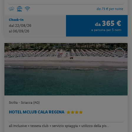
da 73 € per notte
Check-in
365 €
da
dal 22/08/26
a persona per 5 notti
al 06/09/26
Sicilia - Sciacca (AG)
HOTEL MCLUB CALA REGINA
all inclusive + tessera club + servizio spiaggia + utilizzo della pis...