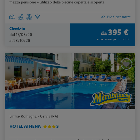
mezza pensione + utilizzo delle piscine coperta e scoperta
da 132 € per notte
Check-in
395 €
da
dal 17/08/26
a persona per 3 notti
al 23/10/26
Emilia-Romagna - Cervia (RA)
HOTEL ATHENA
S