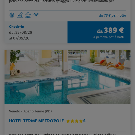
pensione completa + servizio spiaggia + 2 biglietti Mirabilandia per ...
da 78 € per notte
Check-in
389 €
da
dal 22/08/26
a persona per 5 notti
al 07/09/26
Veneto - Abano Terme (PD)
HOTEL TERME METROPOLE
S
pensione completa + utilizzo del centro benessere + utilizzo delle pi...