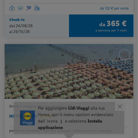
da 122 € per notte
Check-in
365 €
da
dal 24/08/26
a persona per 3 notti
al 29/10/26
Emilia-Romagna - Misano Adriatico (RN)
HOTEL SILVIA
pensione completa + servizio spiaggia + animazione in spiaggia