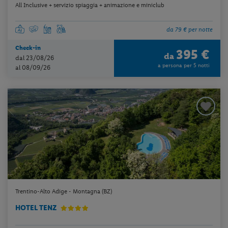
All Inclusive + servizio spiaggia + animazione e miniclub
da 79 € per notte
Check-in
395 €
da
dal 23/08/26
a persona per 5 notti
al 08/09/26
Trentino-Alto Adige - Montagna (BZ)
HOTEL TENZ