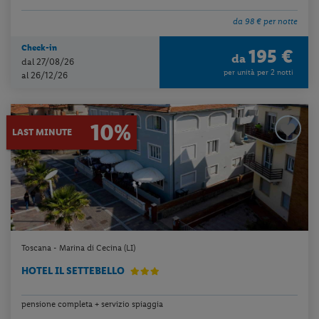
da 98 € per notte
Check-in
195 €
da
dal 27/08/26
per unità per 2 notti
al 26/12/26
10%
LAST MINUTE
Toscana - Marina di Cecina (LI)
HOTEL IL SETTEBELLO
pensione completa + servizio spiaggia