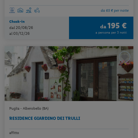
da 65 € per notte
Check-in
195 €
da
dal 20/08/26
a persona per 3 notti
al 03/12/26
Puglia - Alberobello (BA)
RESIDENCE GIARDINO DEI TRULLI
affitto