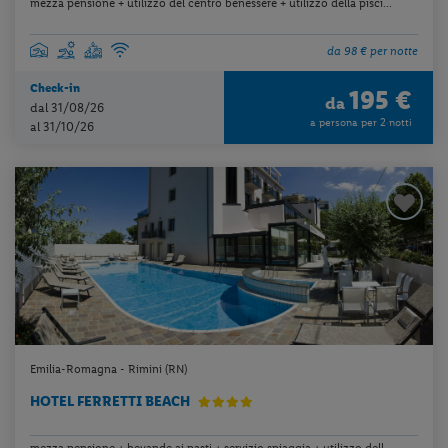
mezza pensione + utilizzo del centro benessere + utilizzo della pisci...
da 98 € per notte
Check-in
195 €
da
dal 31/08/26
a persona per 2 notti
al 31/10/26
Emilia-Romagna - Rimini (RN)
HOTEL FERRETTI BEACH
mezza pensione + bevande ai pasti + servizio spiaggia + utilizzo dell...