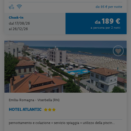
da 95 € per notte
Check-in
189 €
da
dal 17/08/26
a persona per 2 notti
al 26/12/26
Emilia-Romagna - Viserbella (RN)
HOTEL ATLANTIC
pernottamento e colazione + servizio spiaggia + utilizzo della piscin...