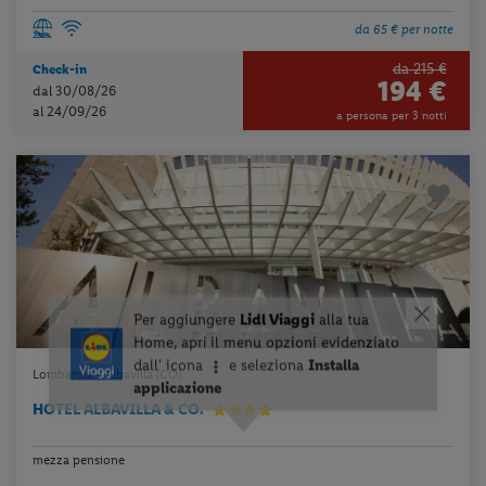
da 65 € per notte
da 215 €
Check-in
194 €
dal 30/08/26
al 24/09/26
a persona per 3 notti
Lombardia - Albavilla (CO)
HOTEL ALBAVILLA & CO.
mezza pensione