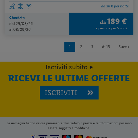
da 38 € per notte
Check-in
189 €
da
dal 29/08/26
a persona per 5 notti
al 08/09/26
1
2
3
di 15
Succ »
Iscriviti subito e
RICEVI LE ULTIME OFFERTE
ISCRIVITI
Le immagini hanno valore puramente illustrativo; i prezzi e le informazioni possono
essere soggetti a modifiche.