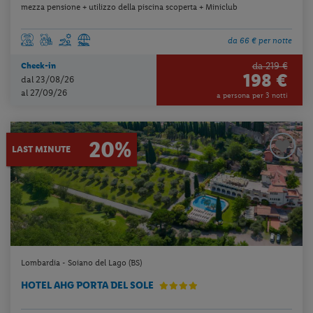
mezza pensione + utilizzo della piscina scoperta + Miniclub
da 66 € per notte
da 219 €
Check-in
198 €
dal 23/08/26
al 27/09/26
a persona per 3 notti
20%
LAST MINUTE
Lombardia - Soiano del Lago (BS)
HOTEL AHG PORTA DEL SOLE