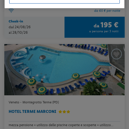
da 65 € per notte
Check-in
195 €
da
dal 24/08/26
a persona per 3 notti
al 28/10/26
Veneto - Montegrotto Terme (PD)
HOTEL TERME MARCONI
mezza pensione + utilizzo delle piscine coperte e scoperte + utilizzo...