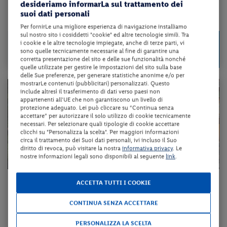
desideriamo informarLa sul trattamento dei
suoi dati personali
da 65 € per notte
Per fornirLe una migliore esperienza di navigazione installiamo
sul nostro sito i cosiddetti "cookie" ed altre tecnologie simili. Tra
Check-in
195 €
i cookie e le altre tecnologie impiegate, anche di terze parti, vi
da
dal 22/08/26
sono quelle tecnicamente necessarie al fine di garantire una
a persona per 3 notti
al 30/09/26
corretta presentazione del sito e delle sue funzionalità nonché
quelle utilizzate per gestire le impostazioni del sito sulla base
delle Sue preferenze, per generare statistiche anonime e/o per
mostrarLe contenuti (pubblicitari) personalizzati. Questo
include altresì il trasferimento di dati verso paesi non
appartenenti all'UE che non garantiscono un livello di
protezione adeguato. Lei può cliccare su “Continua senza
accettare” per autorizzare il solo utilizzo di cookie tecnicamente
necessari. Per selezionare quali tipologie di cookie accettare
clicchi su "Personalizza la scelta". Per maggiori informazioni
circa il trattamento dei Suoi dati personali, ivi incluso il Suo
diritto di revoca, può visitare la nostra
informativa privacy
. Le
nostre informazioni legali sono disponibili al seguente
link
.
Piemonte - Ameno (NO)
ACCETTA TUTTI I COOKIE
HOTEL MONTEROSA
CONTINUA SENZA ACCETTARE
mezza pensione
PERSONALIZZA LA SCELTA