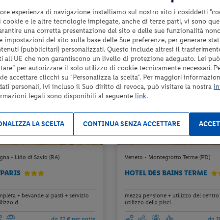
da 87 € per notte
da 8
ore esperienza di navigazione installiamo sul nostro sito i cosiddetti "co
Check-in
 i cookie e le altre tecnologie impiegate, anche di terze parti, vi sono qu
259 €
da
d
6
dal 13/08/26
garantire una corretta presentazione del sito e delle sue funzionalità non
a persona per 3 notti
a pers
al 21/12/26
 le impostazioni del sito sulla base delle Sue preferenze, per generare sta
enuti (pubblicitari) personalizzati. Questo include altresì il trasferiment
i all'UE che non garantiscono un livello di protezione adeguato. Lei può
are” per autorizzare il solo utilizzo di cookie tecnicamente necessari. P
kie accettare clicchi su "Personalizza la scelta". Per maggiori informazioni
ti personali, ivi incluso il Suo diritto di revoca, può visitare la nostra
in
ormazioni legali sono disponibili al seguente
link
.
NALIZZA LA SCELTA
CONTINUA SENZA ACCETTARE
ACCET
na - Lido di Savio (RA)
Veneto - Montegrotto Terme (PD)
 PARIS
HOTEL DES BAINS TERME
pleta + bevande ai pasti + servizio
mezza pensione + utilizzo del centro
lizzo d...
utilizzo della pisci...
da 72 € per notte
da 1