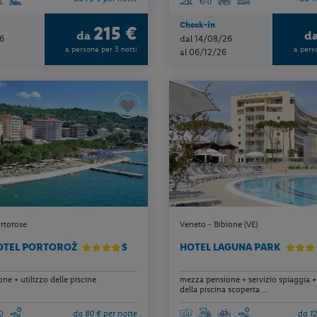
Check-in
215 €
da
d
6
dal 14/08/26
a persona per 3 notti
a pers
al 06/12/26
ortorose
Veneto - Bibione (VE)
OTEL PORTOROŽ
S
HOTEL LAGUNA PARK
e + utilizzo delle piscine
mezza pensione + servizio spiaggia + 
della piscina scoperta ...
da 80 € per notte
da 12