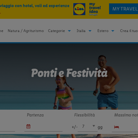
 viaggio con hotel, voli ed esperienze
MY TRAVEL
.
me
Natura / Agriturismo
Categorie
Italia
Estero
Crea il tuo
Ponti e Festività
Partenza
Flessibilità
Massimo not
+/-
gg