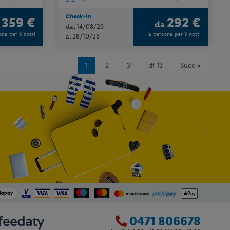
Check-in
359 €
292 €
a
da
dal 14/08/26
ona per 3 notti
a persona per 3 notti
al 28/10/26
1
2
3
di 13
Succ »
0471 806678