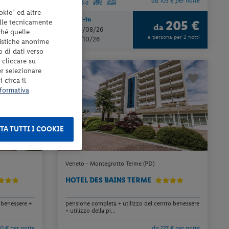
2 € per notte
da 103 € per notte
okie" ed altre
Check-in
elle tecnicamente
245 €
205 €
a
da
dal 14/08/26
ché quelle
ona per 3 notti
a persona per 2 notti
al 30/10/26
tistiche anonime
o di dati verso
 cliccare su
er selezionare
 circa il
formativa
TA TUTTI I COOKIE
Veneto - Montegrotto Terme (PD)
HOTEL DES BAINS TERME
 benessere +
pensione completa + utilizzo del centro benessere
+ utilizzo della pi...
10 € per notte
da 123 € per notte