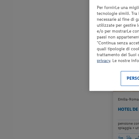
Per fornirLe una migli
Check-in
tecnologie simili. Tra
dal 13/08/2
necessarie al fine di 
al 21/12/26
utilizzate per gestire
e/o per mostrarLe cont
paesi non appartenent
“Continua senza accett
quali tipologie di coo
trattamento dei Suoi da
privacy
. Le nostre inf
PERSO
Emilia-Romag
HOTEL DE
pensione com
spiaggia + uti