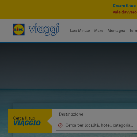
Creare il tuo
vale davvero
Last Minute
Mare
Montagna
Ter
Destinazione
Cerca il tuo
VIAGGIO