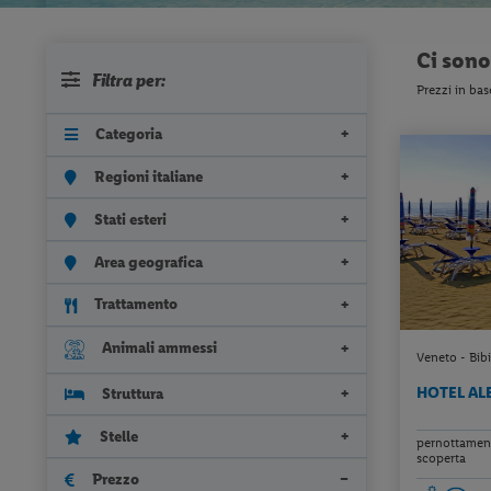
Ci son
Filtra per:
Prezzi in bas
Categoria
Regioni italiane
Stati esteri
Area geografica
Trattamento
Animali ammessi
Veneto - Bibi
HOTEL A
Struttura
Stelle
pernottamento
scoperta
Prezzo