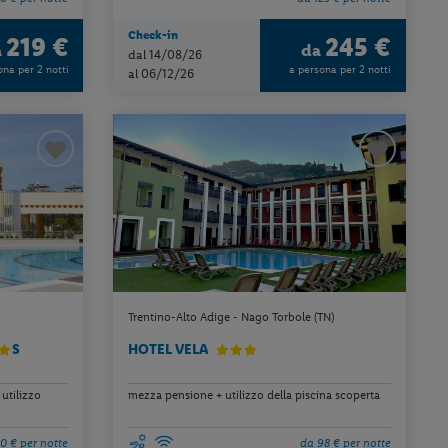
Check-in
219 €
245 €
a
da
dal 14/08/26
ona per 2 notti
a persona per 2 notti
al 06/12/26
Trentino-Alto Adige - Nago Torbole (TN)
S
HOTEL VELA
utilizzo
mezza pensione + utilizzo della piscina scoperta
0 € per notte
da 98 € per notte