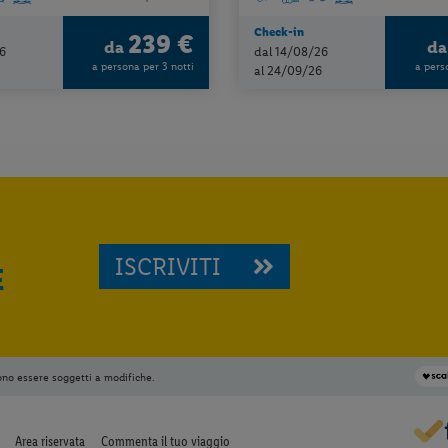
Check-in
239 €
da
d
6
dal 14/08/26
a persona per 3 notti
a pers
al 24/09/26
ISCRIVITI
E
ono essere soggetti a modifiche.
Area riservata
Commenta il tuo viaggio