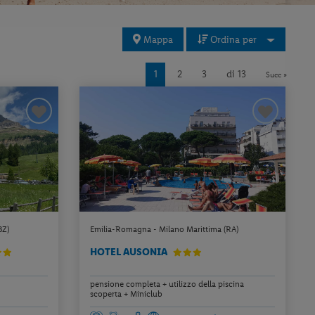
Mappa
Ordina per
1
2
3
di 13
Succ »
BZ)
Emilia-Romagna - Milano Marittima (RA)
HOTEL AUSONIA
pensione completa + utilizzo della piscina
scoperta + Miniclub