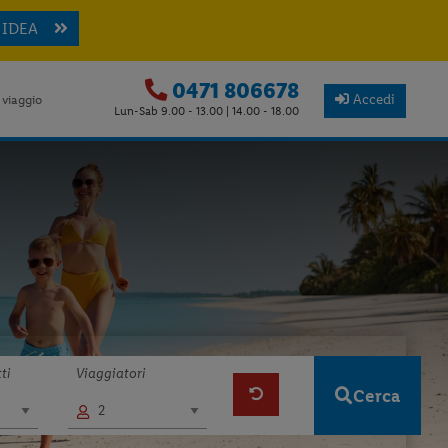
 IDEA
0471 806678
Accedi
 viaggio
Lun-Sab 9.00 - 13.00 | 14.00 - 18.00
ti
Viaggiatori
Cerca