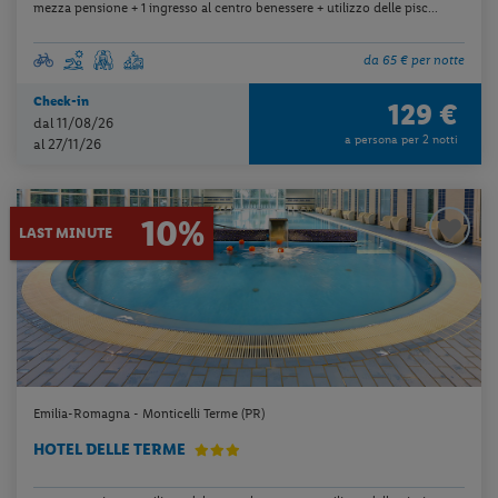
mezza pensione + 1 ingresso al centro benessere + utilizzo delle pisc...
da 65 € per notte
Check-in
129 €
dal 11/08/26
a persona per 2 notti
al 27/11/26
10%
LAST MINUTE
Emilia-Romagna - Monticelli Terme (PR)
HOTEL DELLE TERME