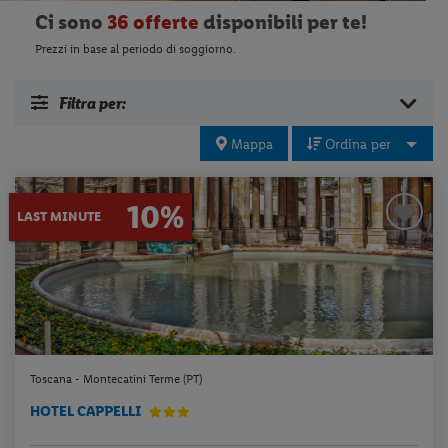
Ci sono
36 offerte
disponibili per te!
Prezzi in base al periodo di soggiorno.
Filtra per:
Mappa
Ordina per
10%
LAST MINUTE
Toscana - Montecatini Terme (PT)
HOTEL CAPPELLI