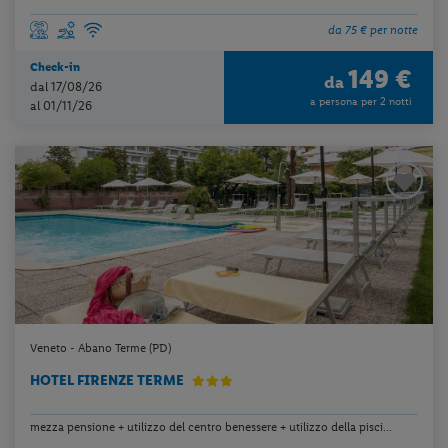
da 75 € per notte
Check-in
149 €
da
dal 17/08/26
a persona per 2 notti
al 01/11/26
Veneto - Abano Terme (PD)
HOTEL FIRENZE TERME
mezza pensione + utilizzo del centro benessere + utilizzo della pisci...