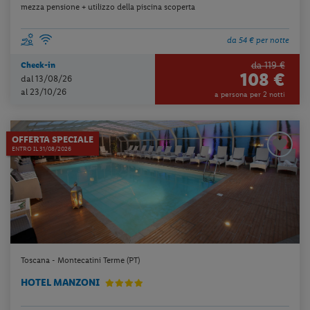
mezza pensione + utilizzo della piscina scoperta
da 54 € per notte
da 119 €
Check-in
108 €
dal 13/08/26
al 23/10/26
a persona per 2 notti
OFFERTA SPECIALE
ENTRO IL 31/08/2026
Toscana - Montecatini Terme (PT)
HOTEL MANZONI