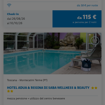
da 58 € per notte
Check-in
115 €
da
dal 26/08/26
a persona per 2 notti
al 10/10/26
Toscana - Montecatini Terme (PT)
HOTEL ADUA & REGINA DI SABA WELLNESS & BEAUTY
mezza pensione + utilizzo del centro benessere