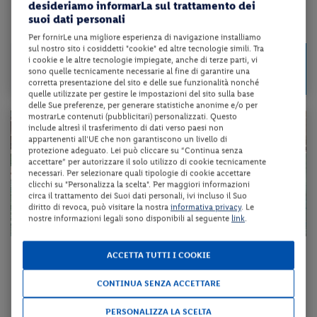
desideriamo informarLa sul trattamento dei
suoi dati personali
da 80 € per notte
Per fornirLe una migliore esperienza di navigazione installiamo
sul nostro sito i cosiddetti "cookie" ed altre tecnologie simili. Tra
Check-in
159 €
i cookie e le altre tecnologie impiegate, anche di terze parti, vi
da
dal 20/08/26
sono quelle tecnicamente necessarie al fine di garantire una
a persona per 2 notti
al 28/11/26
corretta presentazione del sito e delle sue funzionalità nonché
quelle utilizzate per gestire le impostazioni del sito sulla base
delle Sue preferenze, per generare statistiche anonime e/o per
mostrarLe contenuti (pubblicitari) personalizzati. Questo
include altresì il trasferimento di dati verso paesi non
appartenenti all'UE che non garantiscono un livello di
protezione adeguato. Lei può cliccare su “Continua senza
accettare” per autorizzare il solo utilizzo di cookie tecnicamente
necessari. Per selezionare quali tipologie di cookie accettare
clicchi su "Personalizza la scelta". Per maggiori informazioni
circa il trattamento dei Suoi dati personali, ivi incluso il Suo
diritto di revoca, può visitare la nostra
informativa privacy
. Le
nostre informazioni legali sono disponibili al seguente
link
.
Veneto - Abano Terme (PD)
ACCETTA TUTTI I COOKIE
HOTEL TERME AL SOLE
CONTINUA SENZA ACCETTARE
pensione completa + utilizzo della sauna + utilizzo delle piscine ter...
PERSONALIZZA LA SCELTA