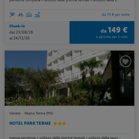
da 75 € per notte
Check-in
149 €
da
dal 23/08/26
a persona per 2 notti
al 24/12/26
Veneto - Abano Terme (PD)
HOTEL PARK TERME
mezza pensione + utilizzo delle piscine termali + utilizzo della saun...