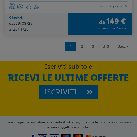
da 75 € per notte
Check-in
149 €
da
dal 29/08/26
a persona per 2 notti
al 25/11/26
1
2
3
di 3
Succ »
Iscriviti subito e
RICEVI LE ULTIME OFFERTE
ISCRIVITI
Le immagini hanno valore puramente illustrativo; i prezzi e le informazioni possono
essere soggetti a modifiche.