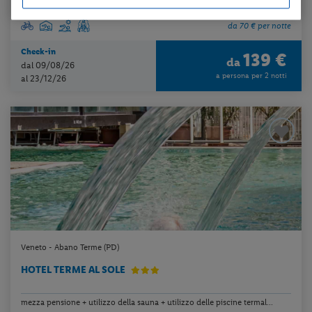
da 70 € per notte
Check-in
139 €
da
dal 09/08/26
a persona per 2 notti
al 23/12/26
Veneto - Abano Terme (PD)
HOTEL TERME AL SOLE
mezza pensione + utilizzo della sauna + utilizzo delle piscine termal...