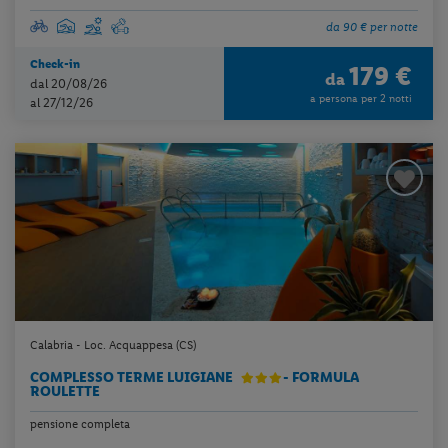
da 90 € per notte
Check-in
179 €
da
dal 20/08/26
a persona per 2 notti
al 27/12/26
Calabria - Loc. Acquappesa (CS)
COMPLESSO TERME LUIGIANE
- FORMULA
ROULETTE
pensione completa