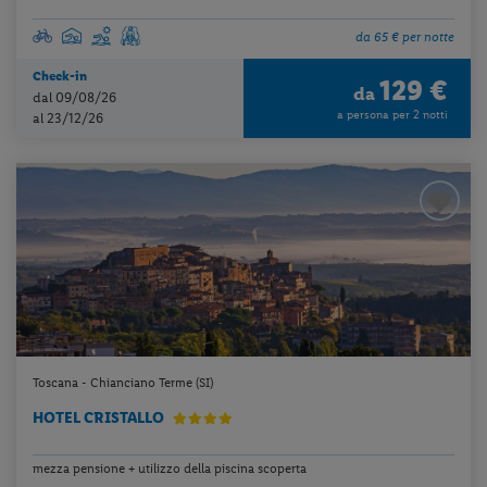
da 65 € per notte
Check-in
129 €
da
dal 09/08/26
a persona per 2 notti
al 23/12/26
Toscana - Chianciano Terme (SI)
HOTEL CRISTALLO
mezza pensione + utilizzo della piscina scoperta