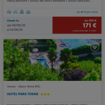
mezza pensione + utilizzo del centro benessere + utilizzo delle pisci...
da 86 € per notte
da 189 €
Check-in
171 €
dal 09/08/26
al 14/08/26
a persona per 2 notti
Veneto - Abano Terme (PD)
HOTEL PARK TERME
pensione completa + utilizzo delle piscine termali + utilizzo della s...