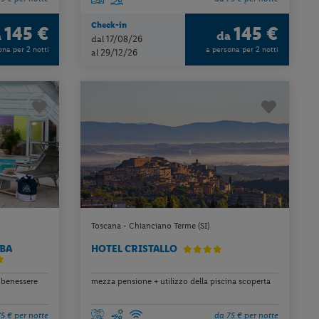
Check-in
145 €
145 €
a
da
dal 17/08/26
ona per 2 notti
a persona per 2 notti
al 29/12/26
Toscana - Chianciano Terme (SI)
ABA
HOTEL CRISTALLO
 benessere
mezza pensione + utilizzo della piscina scoperta
5 € per notte
da 75 € per notte