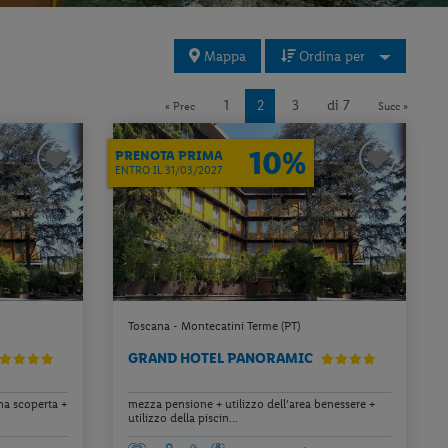
Mappa
Ordina per
1
2
3
di 7
« Prec
Succ »
10%
PRENOTA PRIMA
ENTRO IL 31/03/2027
Toscana - Montecatini Terme (PT)
GRAND HOTEL PANORAMIC
na scoperta +
mezza pensione + utilizzo dell’area benessere +
utilizzo della piscin...