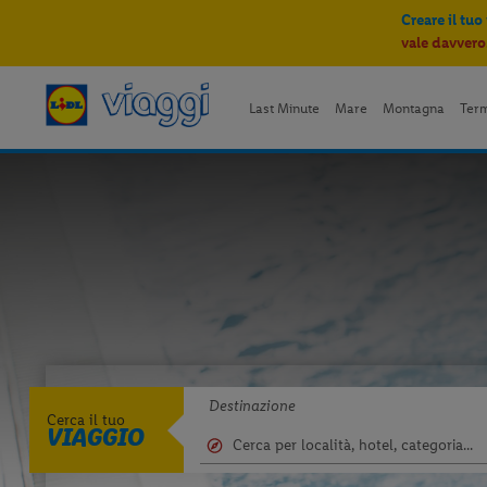
Creare il tuo
vale davvero
Last Minute
Mare
Montagna
Ter
Destinazione
Cerca il tuo
VIAGGIO