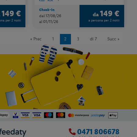
Check-in
149 €
149 €
a
da
dal 17/08/26
ona per 2 notti
a persona per 2 notti
al 01/11/26
« Prec
1
2
3
di 7
Succ »
0471 806678