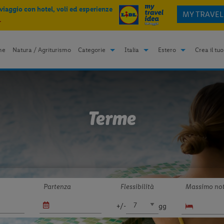
 viaggio con hotel, voli ed esperienze
MY TRAVEL
.
me
Natura / Agriturismo
Categorie
Italia
Estero
Crea il tuo
Terme
Partenza
Flessibilità
Massimo not
+/-
gg