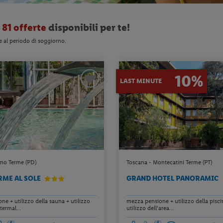
o
81 offerte
disponibili per te!
e al periodo di soggiorno.
10%
LAST MINUTE
no Terme (PD)
Toscana - Montecatini Terme (PT)
RME AL SOLE
GRAND HOTEL PANORAMIC
e + utilizzo della sauna + utilizzo
mezza pensione + utilizzo della pisci
termal...
utilizzo dell’area...