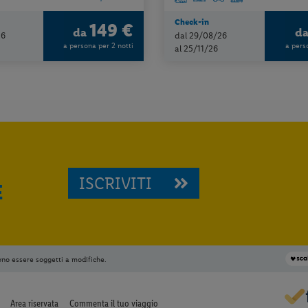
Check-in
149 €
da
d
26
dal 29/08/26
a persona per 2 notti
a pers
al 25/11/26
ISCRIVITI
E
ono essere soggetti a modifiche.
Area riservata
Commenta il tuo viaggio