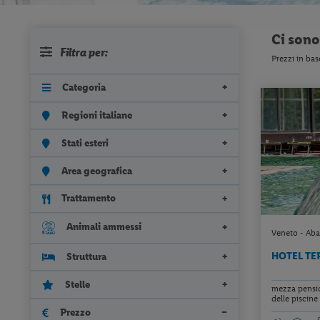
Ci son
Filtra per:
Prezzi in bas
Categoria
Regioni italiane
Stati esteri
Area geografica
Trattamento
Animali ammessi
Veneto - Aba
HOTEL TE
Struttura
Stelle
mezza pension
delle piscine 
Prezzo