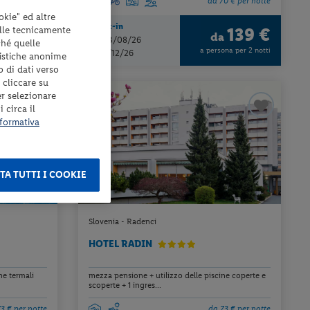
0 € per notte
da 70 € per notte
okie" ed altre
Check-in
elle tecnicamente
139 €
139 €
a
da
dal 23/08/26
ché quelle
ona per 2 notti
a persona per 2 notti
al 24/12/26
tistiche anonime
o di dati verso
 cliccare su
er selezionare
 circa il
formativa
TA TUTTI I COOKIE
Slovenia - Radenci
HOTEL RADIN
ne termali
mezza pensione + utilizzo delle piscine coperte e
scoperte + 1 ingres...
3 € per notte
da 73 € per notte