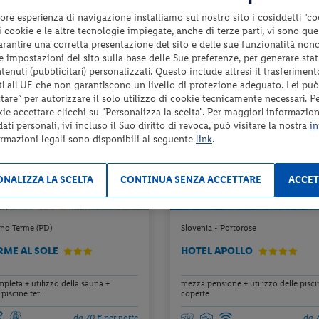
da 68 € per notte
da 7
ore esperienza di navigazione installiamo sul nostro sito i cosiddetti "co
Check-in
 i cookie e le altre tecnologie impiegate, anche di terze parti, vi sono qu
135 €
da
d
26
dal 17/08/26
garantire una corretta presentazione del sito e delle sue funzionalità non
a persona per 2 notti
a pers
al 29/10/26
 le impostazioni del sito sulla base delle Sue preferenze, per generare sta
enuti (pubblicitari) personalizzati. Questo include altresì il trasferiment
i all'UE che non garantiscono un livello di protezione adeguato. Lei può
are” per autorizzare il solo utilizzo di cookie tecnicamente necessari. P
kie accettare clicchi su "Personalizza la scelta". Per maggiori informazioni
ti personali, ivi incluso il Suo diritto di revoca, può visitare la nostra
in
ormazioni legali sono disponibili al seguente
link
.
NALIZZA LA SCELTA
CONTINUA SENZA ACCETTARE
ACCET
no Terme (PD)
Slovenia - Portorose
RME AL SOLE
HOTEL APOLLO
pleta + utilizzo della sauna +
mezza pensione + utilizzo delle pisci
piscine ter...
coperte
da 70 € per notte
da 7