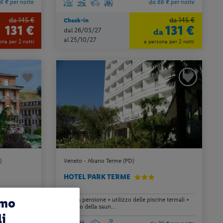
6 € per notte
da 66 € per notte
da 145 €
da 145 €
Check-in
131 €
131 €
dal 26/03/27
da
al 25/10/27
ona per 2 notti
a persona per 2 notti
)
Veneto - Abano Terme (PD)
HOTEL PARK TERME
amo
tilizzo della
mezza pensione + utilizzo delle piscine termali +
utilizzo della saun...
li