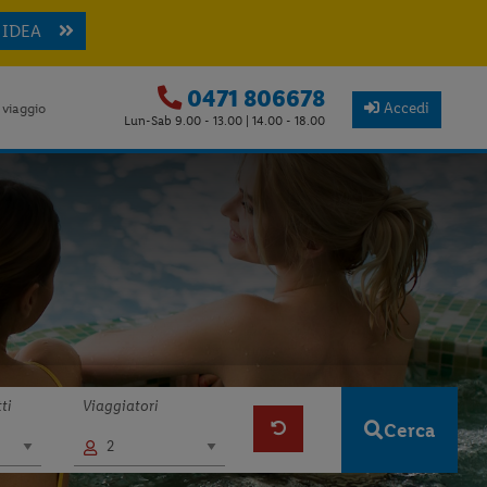
 IDEA
0471 806678
Accedi
 viaggio
Lun-Sab 9.00 - 13.00 | 14.00 - 18.00
ti
Viaggiatori
Cerca