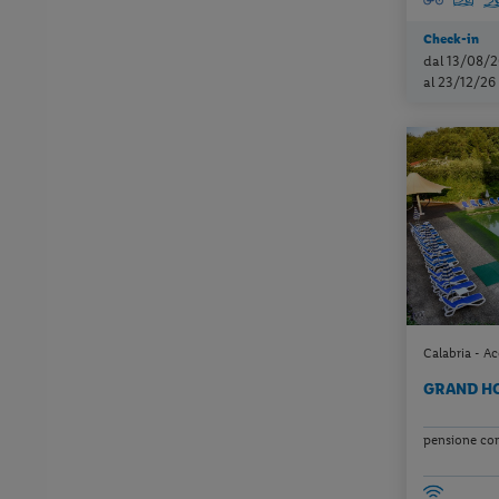
Check-in
dal 13/08/2
al 23/12/26
Calabria - A
GRAND HO
pensione co