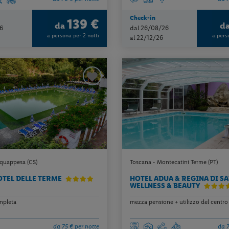
Check-in
139 €
da
d
6
dal 26/08/26
a persona per 2 notti
a pers
al 22/12/26
cquappesa (CS)
Toscana - Montecatini Terme (PT)
TEL DELLE TERME
HOTEL ADUA & REGINA DI S
WELLNESS & BEAUTY
mpleta
mezza pensione + utilizzo del centro
da 75 € per notte
da 7