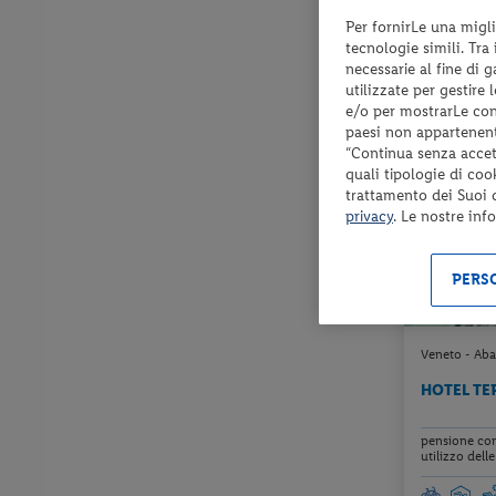
Per fornirLe una migli
Check-in
tecnologie simili. Tra
dal 03/09/
necessarie al fine di 
al 25/10/26
utilizzate per gestire
e/o per mostrarLe cont
paesi non appartenent
“Continua senza accett
quali tipologie di coo
trattamento dei Suoi da
privacy
. Le nostre inf
PERSO
Veneto - Aba
HOTEL TE
pensione com
utilizzo delle 