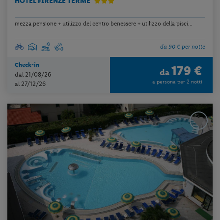
HOTEL FIRENZE TERME
mezza pensione + utilizzo del centro benessere + utilizzo della pisci...
da 90 € per notte
Check-in
179 €
da
dal 21/08/26
a persona per 2 notti
al 27/12/26