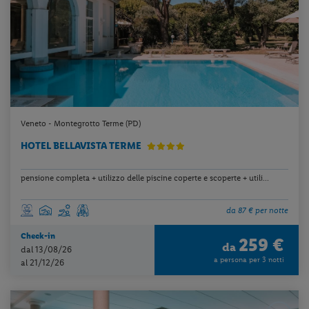
Veneto - Montegrotto Terme (PD)
HOTEL BELLAVISTA TERME
pensione completa + utilizzo delle piscine coperte e scoperte + utili...
da 87 € per notte
Check-in
259 €
da
dal 13/08/26
a persona per 3 notti
al 21/12/26