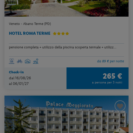
Veneto - Abano Terme (PD)
HOTEL ROMA TERME
pensione completa + utilizzo della piscina scoperta termale + utilizz...
da 89 € per notte
Check-in
265 €
dal 16/08/26
a persona per 3 notti
al 06/01/27