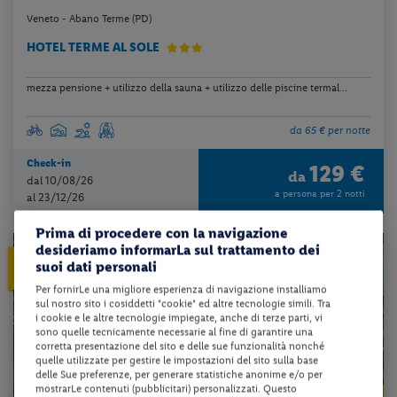
Veneto - Abano Terme (PD)
HOTEL TERME AL SOLE
mezza pensione + utilizzo della sauna + utilizzo delle piscine termal...
da 65 € per notte
Check-in
129 €
da
dal 10/08/26
a persona per 2 notti
al 23/12/26
Prima di procedere con la navigazione
desideriamo informarLa sul trattamento dei
10%
PRENOTA PRIMA
suoi dati personali
ENTRO 30 gg dalla partenza
Per fornirLe una migliore esperienza di navigazione installiamo
sul nostro sito i cosiddetti "cookie" ed altre tecnologie simili. Tra
i cookie e le altre tecnologie impiegate, anche di terze parti, vi
sono quelle tecnicamente necessarie al fine di garantire una
corretta presentazione del sito e delle sue funzionalità nonché
quelle utilizzate per gestire le impostazioni del sito sulla base
delle Sue preferenze, per generare statistiche anonime e/o per
mostrarLe contenuti (pubblicitari) personalizzati. Questo