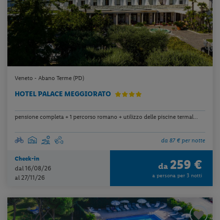
Veneto - Abano Terme (PD)
HOTEL PALACE MEGGIORATO
pensione completa + 1 percorso romano + utilizzo delle piscine termal...
da 87 € per notte
Check-in
259 €
da
dal 16/08/26
a persona per 3 notti
al 27/11/26