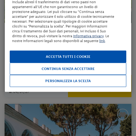
include altresì il trasferimento di dati verso paesi non
appartenenti all'UE che non garantiscono un livello di
protezione adeguato. Lei può cliccare su “Continua senza
accettare” per autorizzare il solo utilizzo di cookie tecnicamente
necessari. Per selezionare quali tipologie di cookie accettare
clicchi su "Personalizza la scelta". Per maggiori informazioni
Veneto - Abano Terme (PD)
circa il trattamento dei Suoi dati personali, ivi incluso il Suo
diritto di revoca, può visitare la nostra
informativa privacy
. Le
ABANO RITZ THERMAE & WELLNESS HOTEL
nostre informazioni legali sono disponibili al seguente
link
.
pensione completa + utilizzo del centro benessere + utilizzo delle pi...
ACCETTA TUTTI I COOKIE
da 137 € per notte
CONTINUA SENZA ACCETTARE
Check-in
PERSONALIZZA LA SCELTA
409 €
dal 11/08/26
a persona per 3 notti
al 04/01/27