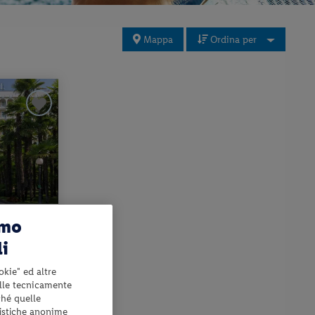
Mappa
Ordina per
amo
li
L
okie" ed altre
 benessere +
elle tecnicamente
ché quelle
12 € per notte
tistiche anonime