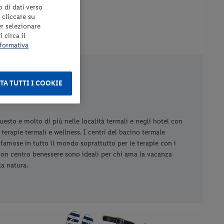
o di dati verso
 cliccare su
635 €
a
er selezionare
ona per 3 notti
 circa il
formativa
TA TUTTI I COOKIE
questo e molto di più nelle località termali e negli hotel con
terapie termali e wellness. I centri del bacino termale
famose in tutto il mondo soprattutto per le terapie con i
l con centro benessere sono ideali per chi ama la vacanza
la natura.