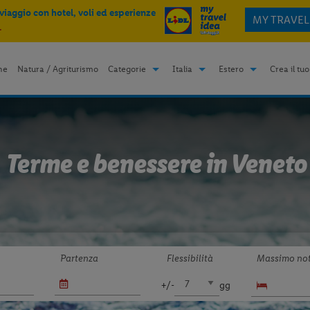
 viaggio con hotel, voli ed esperienze
MY TRAVEL
.
me
Natura / Agriturismo
Categorie
Italia
Estero
Crea il tuo
Terme e benessere in Veneto
Partenza
Flessibilità
Massimo not
+/-
gg