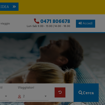
 IDEA
0471 806678
Accedi
 viaggio
Lun-Sab 9.00 - 13.00 | 14.00 - 18.00
ti
Viaggiatori
Cerca