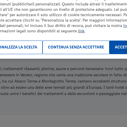
enuti (pubblicitari) personalizzati. Questo include altresì il trasferiment
Check-in
i all'UE che non garantiscono un livello di protezione adeguato. Lei può
709 €
da
d
6
dal 18/08/26
are” per autorizzare il solo utilizzo di cookie tecnicamente necessari. P
a persona per 3 notti
a pers
al 16/12/26
kie accettare clicchi su "Personalizza la scelta". Per maggiori informazioni
ti personali, ivi incluso il Suo diritto di revoca, può visitare la nostra
in
ormazioni legali sono disponibili al seguente
link
.
me e benessere in Veneto
NALIZZA LA SCELTA
CONTINUA SENZA ACCETTARE
ACCET
, trattamenti rilassanti, piscine, saune e percorsi benessere: trovi tutto 
enessere in Veneto, regione che vanta una tradizione secolare in fatto di 
 tra cui Abano Terme e Montegrotto Terme, vantano eccellenti strutture 
, oltre ad essere una delle aree termali più grandi d'Europa. I tanti hote
vuole unire i benefici dei trattamenti a delle escursioni e passeggiate nel