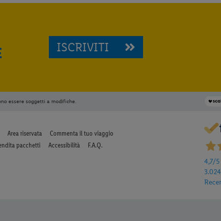
ISCRIVITI
E
ono essere soggetti a modifiche.
Area riservata
Commenta il tuo viaggio
endita pacchetti
Accessibilità
F.A.Q.
4,7
/5
3.02
Rece