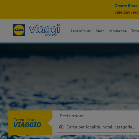
Creare il tuo
vale davvero
Last Minute
Mare
Montagna
Ter
Destinazione
Cerca il tuo
VIAGGIO