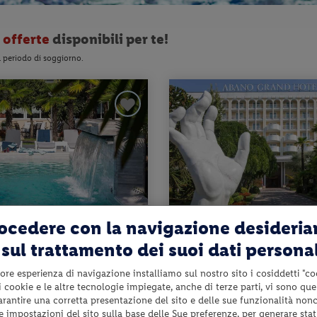
 offerte
disponibili per te!
l periodo di soggiorno.
rocedere con la navigazione desideri
no Terme (PD)
Veneto - Abano Terme (PD)
sul trattamento dei suoi dati persona
RAND HOTEL
L
ABANO GRAND HOTEL
ore esperienza di navigazione installiamo sul nostro sito i cosiddetti "co
pleta + utilizzo del centro benessere
mezza pensione + utilizzo del centro
 i cookie e le altre tecnologie impiegate, anche di terze parti, vi sono qu
e pi...
utilizzo delle pisci...
garantire una corretta presentazione del sito e delle sue funzionalità non
da 237 € per notte
da 2
 le impostazioni del sito sulla base delle Sue preferenze, per generare sta