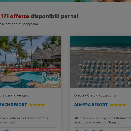
o
171 offerte
disponibili per te!
e al periodo di soggiorno.
anzibar - Kiwengwa
Grecia - Creta - Koutsounari
BEACH RESORT
ALMYRA RESORT
usive + volo a/r + trasferimento +
all inclusive + volo a/r + trasferiment
e medico/...
assicurazione medico/bagag...