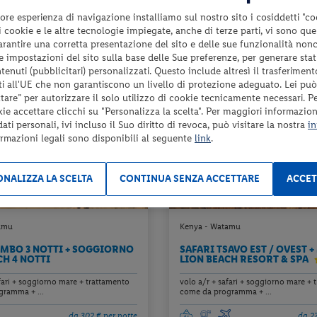
da 196 € per notte
da 1
ore esperienza di navigazione installiamo sul nostro sito i cosiddetti "co
Check-in
 i cookie e le altre tecnologie impiegate, anche di terze parti, vi sono qu
1565 €
da
da
6
dal 19/08/26
garantire una corretta presentazione del sito e delle sue funzionalità non
a persona per 8 notti
a pers
al 16/12/26
 le impostazioni del sito sulla base delle Sue preferenze, per generare sta
enuti (pubblicitari) personalizzati. Questo include altresì il trasferiment
i all'UE che non garantiscono un livello di protezione adeguato. Lei può
are” per autorizzare il solo utilizzo di cookie tecnicamente necessari. P
kie accettare clicchi su "Personalizza la scelta". Per maggiori informazioni
ti personali, ivi incluso il Suo diritto di revoca, può visitare la nostra
in
ormazioni legali sono disponibili al seguente
link
.
NALIZZA LA SCELTA
CONTINUA SENZA ACCETTARE
ACCET
amu
Kenya - Watamu
EMBO 3 NOTTI + SOGGIORNO
SAFARI TSAVO EST / OVEST 
CH 4 NOTTI
LION BEACH RESORT & SPA
fari + soggiorno mare + trattamento
volo a/r + safari + soggiorno mare + 
ramma + ...
come da programma + ...
da 302 € per notte
da 27