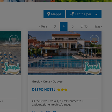
Mappa
Ordina per
3
4
5
di 15
« Prec
Succ »
Grecia - Creta - Gouves
DESPO HOTEL
o +
all inclusive + volo a/r + trasferimento +
assicurazione medico/bagag...