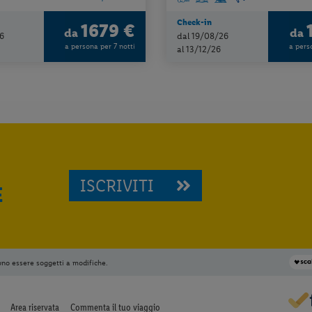
Check-in
1679 €
da
da
6
dal 19/08/26
a persona per 7 notti
a pers
al 13/12/26
ISCRIVITI
E
ono essere soggetti a modifiche.
Area riservata
Commenta il tuo viaggio