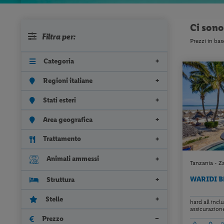
Ci son
Filtra per:
Prezzi in bas
Categoria
Regioni italiane
Stati esteri
Area geografica
Trattamento
Animali ammessi
Tanzania - Z
WARIDI 
Struttura
Stelle
hard all incl
assicurazion
Prezzo