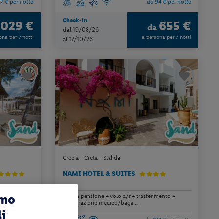
47 € per notte
da 94 € per notte
Check-in
1029 €
655 €
da
dal 19/08/26
ona per 7 notti
a persona per 7 notti
al 17/10/26
Grecia - Creta - Stalida
NAMI HOTEL & SUITES
amo
o +
mezza pensione + volo a/r + trasferimento +
assicurazione medico/baga...
li