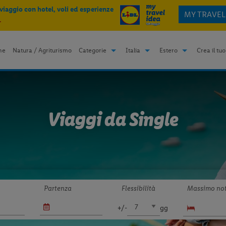
 viaggio con hotel, voli ed esperienze
MY TRAVEL
.
me
Natura / Agriturismo
Categorie
Italia
Estero
Crea il tuo
Viaggi da Single
Partenza
Flessibilità
Massimo not
+/-
gg