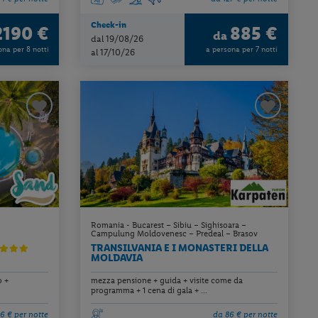
Check-in
2190 €
885 €
da
dal 19/08/26
ona per 8 notti
a persona per 7 notti
al 17/10/26
Romania - Bucarest – Sibiu – Sighisoara –
Campulung Moldovenesc – Predeal – Brasov
TRANSILVANIA E I MONASTERI DELLA
MOLDAVIA
o +
mezza pensione + guida + visite come da
programma + 1 cena di gala + ...
6 € per notte
da 86 € per notte