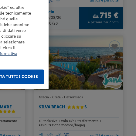
82 € per notte
da 103 € per notte
okie" ed altre
Check-in
elle tecnicamente
1455 €
715 €
da
dal 19/08/26
ché quelle
ona per 8 notti
a persona per 7 notti
al 17/10/26
tistiche anonime
o di dati verso
 cliccare su
er selezionare
 circa il
formativa
TA TUTTI I COOKIE
Grecia - Creta - Hersonissos
+ MARE
SILVA BEACH
S
trattamento
all inclusive + volo a/r + trasferimento +
assicurazione medico/bagag...
4 € per notte
da 127 € per notte