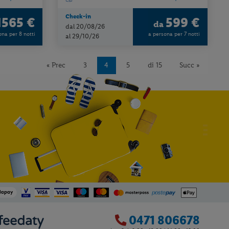
Check-in
1565 €
599 €
da
dal 20/08/26
ona per 8 notti
a persona per 7 notti
al 29/10/26
« Prec
3
4
5
di 15
Succ »
0471 806678