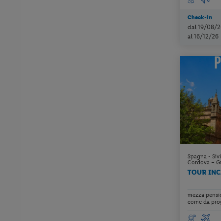
Check-in
dal 19/08/2
al 16/12/26
Spagna - Sivi
Cordova – Gr
TOUR INC
mezza pensio
come da prog