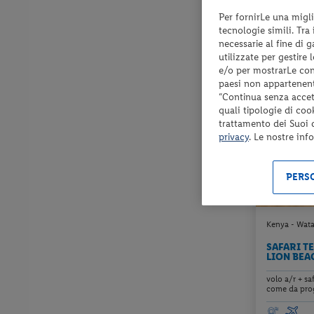
Per fornirLe una migli
Check-in
tecnologie simili. Tra
dal 19/08/2
necessarie al fine di 
al 13/12/26
utilizzate per gestire
e/o per mostrarLe cont
paesi non appartenent
“Continua senza accett
quali tipologie di coo
trattamento dei Suoi da
privacy
. Le nostre inf
PERSO
Kenya - Wat
SAFARI T
LION BEA
volo a/r + sa
come da prog