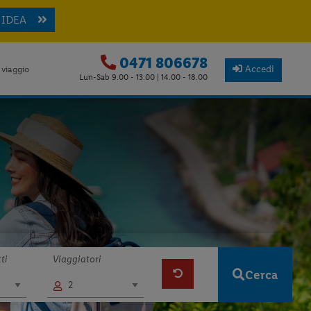
 IDEA
0471 806678
Accedi
 viaggio
Lun-Sab 9.00 - 13.00 | 14.00 - 18.00
ti
Viaggiatori
Cerca