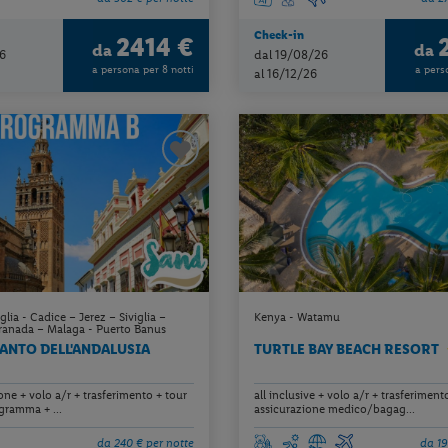
Check-in
2414 €
da
da
6
dal 19/08/26
a persona per 8 notti
a pers
al 16/12/26
glia - Cadice – Jerez – Siviglia –
Kenya - Watamu
anada – Malaga - Puerto Banus
ANTO DELL'ANDALUSIA
TURTLE BAY BEACH RESORT
ne + volo a/r + trasferimento + tour
all inclusive + volo a/r + trasferiment
ramma + ...
assicurazione medico/bagag...
da 240 € per notte
da 19