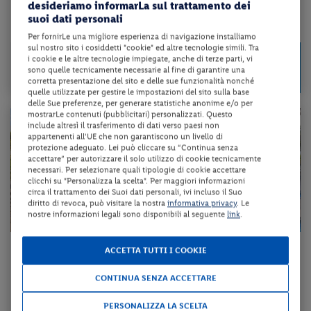
desideriamo informarLa sul trattamento dei
suoi dati personali
da 110 € per notte
Per fornirLe una migliore esperienza di navigazione installiamo
sul nostro sito i cosiddetti "cookie" ed altre tecnologie simili. Tra
Check-in
769 €
i cookie e le altre tecnologie impiegate, anche di terze parti, vi
da
dal 14/08/26
sono quelle tecnicamente necessarie al fine di garantire una
a persona per 7 notti
al 01/11/26
corretta presentazione del sito e delle sue funzionalità nonché
quelle utilizzate per gestire le impostazioni del sito sulla base
delle Sue preferenze, per generare statistiche anonime e/o per
mostrarLe contenuti (pubblicitari) personalizzati. Questo
include altresì il trasferimento di dati verso paesi non
appartenenti all'UE che non garantiscono un livello di
protezione adeguato. Lei può cliccare su “Continua senza
accettare” per autorizzare il solo utilizzo di cookie tecnicamente
necessari. Per selezionare quali tipologie di cookie accettare
clicchi su "Personalizza la scelta". Per maggiori informazioni
circa il trattamento dei Suoi dati personali, ivi incluso il Suo
diritto di revoca, può visitare la nostra
informativa privacy
. Le
nostre informazioni legali sono disponibili al seguente
link
.
Spagna - Tenerife - Playa de Las Americas
ACCETTA TUTTI I COOKIE
ALEXANDRE HOTEL TROYA
CONTINUA SENZA ACCETTARE
mezza pensione + volo a/r + trasferimento + assicurazione medico/baga...
PERSONALIZZA LA SCELTA