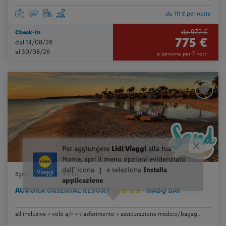
da 111 € per notte
da 972 €
Check-in
775 €
dal 14/08/26
al 30/08/26
a persona per 7 notti
Egitto - Sharm El Sheikh
AURORA ORIENTAL RESORT
- NABQ BAY
all inclusive + volo a/r + trasferimento + assicurazione medico/bagag...