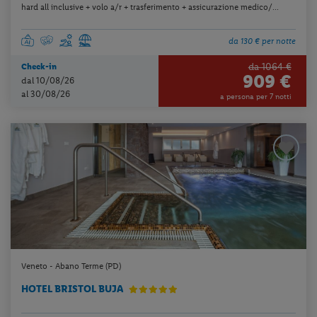
hard all inclusive + volo a/r + trasferimento + assicurazione medico/...
da 130 € per notte
da 1064 €
Check-in
909 €
dal 10/08/26
al 30/08/26
a persona per 7 notti
Veneto - Abano Terme (PD)
HOTEL BRISTOL BUJA