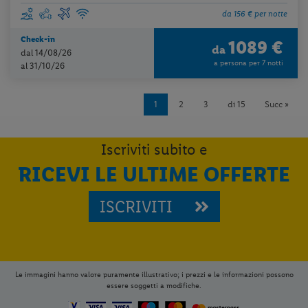
da 156 € per notte
Check-in
1089 €
da
dal 14/08/26
a persona per 7 notti
al 31/10/26
1
2
3
di 15
Succ »
Iscriviti subito e
RICEVI LE ULTIME OFFERTE
ISCRIVITI
Le immagini hanno valore puramente illustrativo; i prezzi e le informazioni possono
essere soggetti a modifiche.