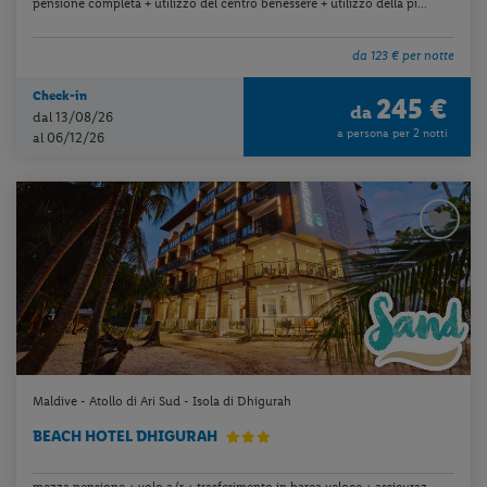
pensione completa + utilizzo del centro benessere + utilizzo della pi...
da 123 € per notte
Check-in
245 €
da
dal 13/08/26
a persona per 2 notti
al 06/12/26
Maldive - Atollo di Ari Sud - Isola di Dhigurah
BEACH HOTEL DHIGURAH
mezza pensione + volo a/r + trasferimento in barca veloce + assicuraz...