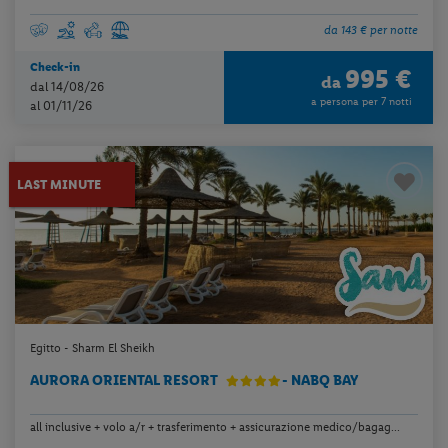
da 143 € per notte
Check-in
995 €
da
dal 14/08/26
a persona per 7 notti
al 01/11/26
LAST MINUTE
Egitto - Sharm El Sheikh
AURORA ORIENTAL RESORT
- NABQ BAY
all inclusive + volo a/r + trasferimento + assicurazione medico/bagag...