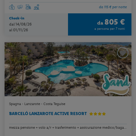
da 115 € per notte
Check-in
805 €
da
dal 14/08/26
a persona per 7 notti
al 01/11/26
Spagna - Lanzarote - Costa Teguise
BARCELÓ LANZAROTE ACTIVE RESORT
mezza pensione + volo a/r + trasferimento + assicurazione medico/baga...