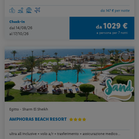
da 147 € per notte
Check-in
1029 €
da
dal 14/08/26
a persona per 7 notti
al 17/10/26
Egitto - Sharm El Sheikh
AMPHORAS BEACH RESORT
ultra all inclusive + volo a/r + trasferimento + assicurazione medico...