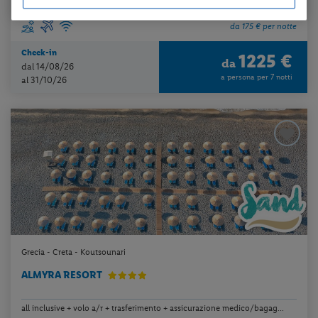
da 175 € per notte
Check-in
1225 €
da
dal 14/08/26
a persona per 7 notti
al 31/10/26
Grecia - Creta - Koutsounari
ALMYRA RESORT
all inclusive + volo a/r + trasferimento + assicurazione medico/bagag...