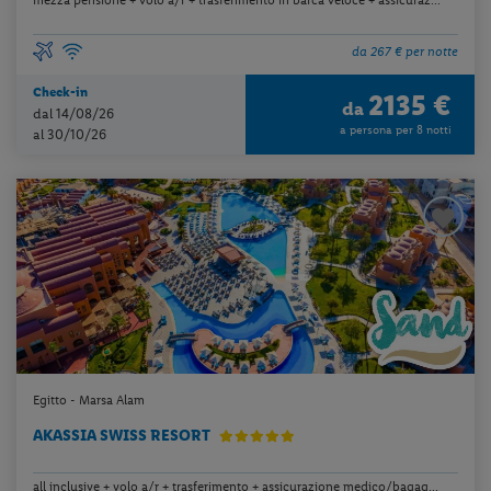
da 267 € per notte
Check-in
2135 €
da
dal 14/08/26
a persona per 8 notti
al 30/10/26
Egitto - Marsa Alam
AKASSIA SWISS RESORT
all inclusive + volo a/r + trasferimento + assicurazione medico/bagag...