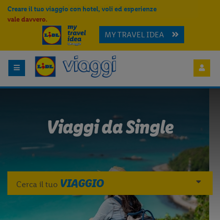
Creare il tuo viaggio con hotel, voli ed esperienze
vale davvero.
MY TRAVEL IDEA
Per aggiungere
Lidl Viaggi
alla tua
Home, apri il menu opzioni evidenziato
dall' icona
e seleziona
Installa
applicazione
Viaggi da Single
VIAGGIO
Cerca il tuo