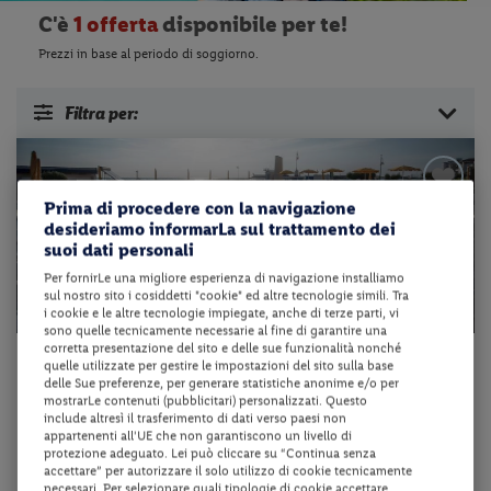
C'è
1 offerta
disponibile per te!
Prezzi in base al periodo di soggiorno.
Filtra per:
Prima di procedere con la navigazione
desideriamo informarLa sul trattamento dei
suoi dati personali
Per fornirLe una migliore esperienza di navigazione installiamo
sul nostro sito i cosiddetti "cookie" ed altre tecnologie simili. Tra
i cookie e le altre tecnologie impiegate, anche di terze parti, vi
sono quelle tecnicamente necessarie al fine di garantire una
corretta presentazione del sito e delle sue funzionalità nonché
Emilia-Romagna - Cesenatico (FC)
quelle utilizzate per gestire le impostazioni del sito sulla base
delle Sue preferenze, per generare statistiche anonime e/o per
HOTEL DAVID
mostrarLe contenuti (pubblicitari) personalizzati. Questo
include altresì il trasferimento di dati verso paesi non
appartenenti all'UE che non garantiscono un livello di
mezza pensione + utilizzo della piscina scoperta
protezione adeguato. Lei può cliccare su “Continua senza
accettare” per autorizzare il solo utilizzo di cookie tecnicamente
necessari. Per selezionare quali tipologie di cookie accettare