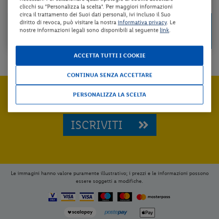
da 57 € per notte
clicchi su "Personalizza la scelta". Per maggiori informazioni
circa il trattamento dei Suoi dati personali, ivi incluso il Suo
Check-in
diritto di revoca, può visitare la nostra
informativa privacy
. Le
169 €
da
nostre informazioni legali sono disponibili al seguente
link
.
dal 28/08/26
a persona per 3 notti
al 29/10/26
ACCETTA TUTTI I COOKIE
CONTINUA SENZA ACCETTARE
Iscriviti subito e
PERSONALIZZA LA SCELTA
RICEVI LE ULTIME OFFERTE
ISCRIVITI
Le immagini hanno valore puramente illustrativo; i prezzi e le informazioni possono
essere soggetti a modifiche.