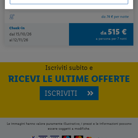
mezza pensione + guida + visite come da programma + 1 cena di gala
da 74 € per notte
Check-in
515 €
da
dal 15/10/26
a persona per 7 notti
al 12/11/26
Iscriviti subito e
RICEVI LE ULTIME OFFERTE
ISCRIVITI
Le immagini hanno valore puramente illustrativo; i prezzi e le informazioni possono
essere soggetti a modifiche.