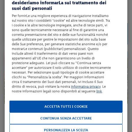
desideriamo informarLa sul trattamento dei
mezza pensione + guida + visite come da programma + 2 cene festive + ...
suoi dati personali
Per fornirLe una migliore esperienza di navigazione installiamo
da 74 € per notte
sul nostro sito i cosiddetti "cookie" ed altre tecnologie simili. Tra
i cookie e le altre tecnologie impiegate, anche di terze parti, vi
Check-in
515 €
sono quelle tecnicamente necessarie al fine di garantire una
da
dal 17/09/26
corretta presentazione del sito e delle sue funzionalità nonché
a persona per 7 notti
al 22/10/26
quelle utilizzate per gestire le impostazioni del sito sulla base
delle Sue preferenze, per generare statistiche anonime e/o per
mostrarLe contenuti (pubblicitari) personalizzati. Questo
include altresì il trasferimento di dati verso paesi non
appartenenti all'UE che non garantiscono un livello di
protezione adeguato. Lei può cliccare su “Continua senza
accettare” per autorizzare il solo utilizzo di cookie tecnicamente
necessari. Per selezionare quali tipologie di cookie accettare
clicchi su "Personalizza la scelta". Per maggiori informazioni
circa il trattamento dei Suoi dati personali, ivi incluso il Suo
diritto di revoca, può visitare la nostra
informativa privacy
. Le
nostre informazioni legali sono disponibili al seguente
link
.
ACCETTA TUTTI I COOKIE
Romania - Bucarest - Sinaia - Bran - Sibiu- Brașov - Sighișoara
CONTINUA SENZA ACCETTARE
A CASA DI DRACULA
PERSONALIZZA LA SCELTA