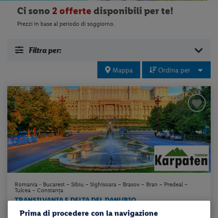
Ci sono
2 offerte
disponibili per te!
Prezzi in base al periodo di soggiorno.
Filtra per:
Mappa
Ordina per
Romania - Bucarest – Sibiu – Sighisoara – Brasov – Bran – Predeal –
Tulcea – Constanța
TRANSILVANIA E DELTA DEL DANUBIO
Prima di procedere con la navigazione