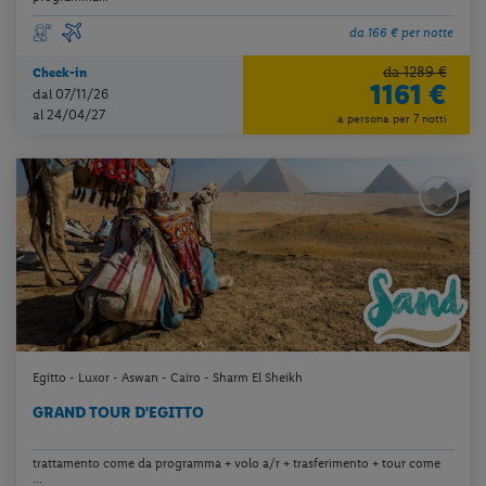
da 166 € per notte
da 1289 €
Check-in
1161 €
dal 07/11/26
al 24/04/27
a persona per 7 notti
Egitto - Luxor - Aswan - Cairo - Sharm El Sheikh
GRAND TOUR D'EGITTO
trattamento come da programma + volo a/r + trasferimento + tour come
...