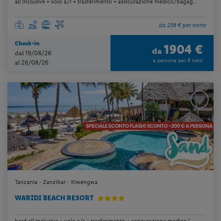
all inclusive + volo a/r + trasferimento + assicurazione medico/bagag...
da 238 € per notte
Check-in
1904 €
da
dal 19/08/26
a persona per 8 notti
al 26/08/26
Tanzania - Zanzibar - Kiwengwa
WARIDI BEACH RESORT
hard all inclusive + volo a/r + trasferimento + assicurazione medico/...