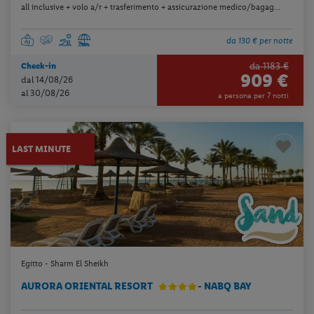
all inclusive + volo a/r + trasferimento + assicurazione medico/bagag...
da 130 € per notte
da 1183 €
Check-in
909 €
dal 14/08/26
al 30/08/26
a persona per 7 notti
LAST MINUTE
Egitto - Sharm El Sheikh
AURORA ORIENTAL RESORT
- NABQ BAY