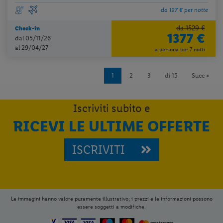
da 197 € per notte
da 1529 €
Check-in
1377 €
dal 05/11/26
al 29/04/27
a persona per 7 notti
1
2
3
di 15
Succ »
Iscriviti subito e
RICEVI LE ULTIME OFFERTE
ISCRIVITI
Le immagini hanno valore puramente illustrativo; i prezzi e le informazioni possono
essere soggetti a modifiche.