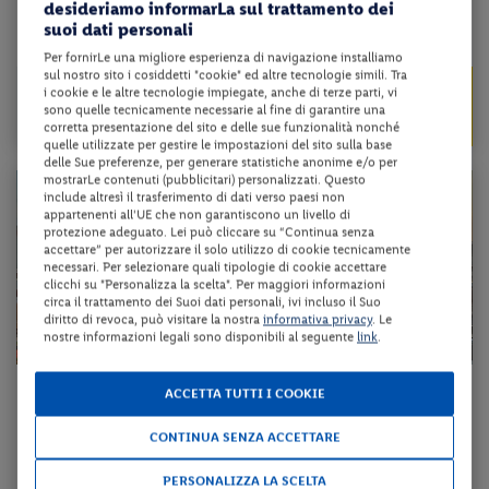
desideriamo informarLa sul trattamento dei
...
suoi dati personali
da 137 € per notte
Per fornirLe una migliore esperienza di navigazione installiamo
sul nostro sito i cosiddetti "cookie" ed altre tecnologie simili. Tra
da 1065 €
Check-in
i cookie e le altre tecnologie impiegate, anche di terze parti, vi
959 €
dal 07/11/26
sono quelle tecnicamente necessarie al fine di garantire una
al 24/04/27
corretta presentazione del sito e delle sue funzionalità nonché
a persona per 7 notti
quelle utilizzate per gestire le impostazioni del sito sulla base
delle Sue preferenze, per generare statistiche anonime e/o per
mostrarLe contenuti (pubblicitari) personalizzati. Questo
include altresì il trasferimento di dati verso paesi non
appartenenti all'UE che non garantiscono un livello di
protezione adeguato. Lei può cliccare su “Continua senza
accettare” per autorizzare il solo utilizzo di cookie tecnicamente
necessari. Per selezionare quali tipologie di cookie accettare
clicchi su "Personalizza la scelta". Per maggiori informazioni
circa il trattamento dei Suoi dati personali, ivi incluso il Suo
diritto di revoca, può visitare la nostra
informativa privacy
. Le
nostre informazioni legali sono disponibili al seguente
link
.
Egitto - Cairo - Hurghada
ACCETTA TUTTI I COOKIE
CAIRO + HURGHADA AL AZUR GIFTUN
CONTINUA SENZA ACCETTARE
trattamento come da programma + volo a/r + trasferimento + tour come
PERSONALIZZA LA SCELTA