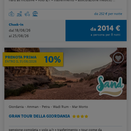
da 252 € per notte
Check-in
2014 €
da
dal 18/08/26
a persona per 8 notti
al 25/08/26
10%
PRENOTA PRIMA
ENTRO IL 31/08/2026
Giordania - Amman - Petra - Wadi Rum - Mar Morto
GRAN TOUR DELLA GIORDANIA
pensione completa + volo a/r + trasferimento + tour come da