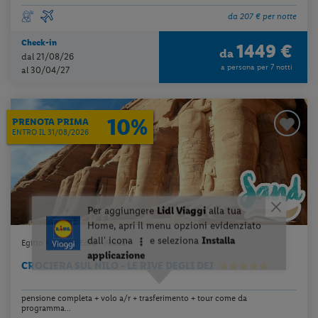
da 207 € per notte
Check-in
1449 €
da
dal 21/08/26
a persona per 7 notti
al 30/04/27
10%
PRENOTA PRIMA
ENTRO IL 31/08/2026
Egitto - Luxor - Edfu - Assuan
CROCIERA SUL NILO - LE RIVE DEGLI DEI
pensione completa + volo a/r + trasferimento + tour come da
programma...