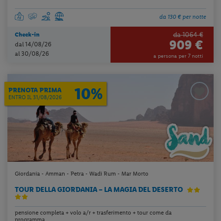
da 130 € per notte
da 1064 €
Check-in
909 €
dal 14/08/26
al 30/08/26
a persona per 7 notti
10%
PRENOTA PRIMA
ENTRO IL 31/08/2026
Giordania - Amman - Petra - Wadi Rum - Mar Morto
TOUR DELLA GIORDANIA – LA MAGIA DEL DESERTO
pensione completa + volo a/r + trasferimento + tour come da
programma...