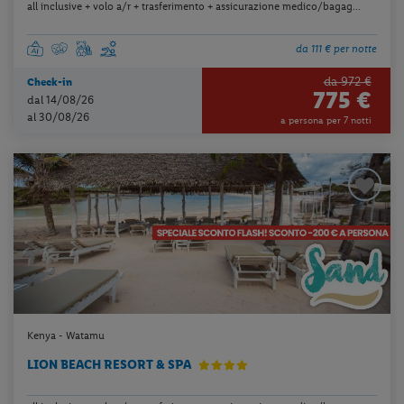
all inclusive + volo a/r + trasferimento + assicurazione medico/bagag...
da 111 € per notte
da 972 €
Check-in
775 €
dal 14/08/26
al 30/08/26
a persona per 7 notti
Kenya - Watamu
LION BEACH RESORT & SPA