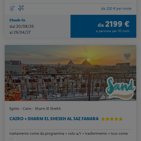
da 220 € per notte
Check-in
2199 €
da
dal 20/08/26
a persona per 10 notti
al 29/04/27
Egitto - Cairo - Sharm El Sheikh
CAIRO + SHARM EL SHEIKH AL JAZ FANARA
trattamento come da programma + volo a/r + trasferimento + tour come
...