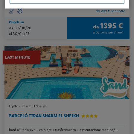
...
da 200 € per notte
Check-in
1395 €
da
dal 21/08/26
a persona per 7 notti
al 30/04/27
LAST MINUTE
Egitto - Sharm El Sheikh
BARCELÓ TIRAN SHARM EL SHEIKH
hard all inclusive + volo a/r + trasferimento + assicurazione medico/...