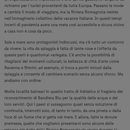
richiamo per i turisti provenienti da tutta Europa. Passano le mode
e cambia il modo di viaggiare, ma la Riviera Romagnola resiste
nell’immaginario collettivo delle vacanze italiane. In questi tempi
incerti di pandemia avere una meta così accessibile e sicura vicino
a casa non è cosa da poco.
Sole e mare sono protagonisti indiscussi, ma c’è tutto un contorno
da vivere: la vita da spiaggia è fatta di tante cose e l’offerta da
queste parti è quantomai variegata. C’è anche la possibilità di
ritagliarsi dei momenti culturali; la bellezza di città d’arte come
Ravenna o Rimini, ad esempio, si trova a pochi minuti dalla
spiaggia e consente di cambiare scenario senza alcuno sforzo. Ma
andiamo con ordine.
Molte località balneari in questo tratto di Adriatico si fregiano del
riconoscimento di Bandiera Blu per la qualità delle acque e dei
loro servizi. Qui i paesi si susseguono quasi senza soluzione di
continuità, interrotti solo, di tanto in tanto, da una pineta o dalla
foce di un fiume che si getta nel mare. E allora, fatte le dovute
premesse, quelle che vogliamo presentarvi sono alcune delle
spiagge più belle della Riviera Romagnola da vivere durante le