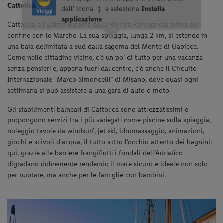
Cattolica
Cattolica è l’ultima località della Riviera Romagnola prima del
confine con le Marche. La sua spiaggia, lunga 2 km, si estende in
una baia delimitata a sud dalla sagoma del Monte di Gabicce.
Come nelle cittadine vicine, c’è un po’ di tutto per una vacanza
senza pensieri e, appena fuori dal centro, c’è anche il Circuito
Internazionale “Marco Simoncelli” di Misano, dove quasi ogni
settimana si può assistere a una gara di auto o moto.
Gli stabilimenti balneari di Cattolica sono attrezzatissimi e
propongono servizi tra i più variegati come piscine sulla spiaggia,
noleggio tavole da windsurf, jet ski, idromassaggio, animazioni,
giochi e scivoli d’acqua, il tutto sotto l’occhio attento dei bagnini:
qui, grazie alle barriere frangiflutti i fondali dell’Adriatico
digradano dolcemente rendendo il mare sicuro e ideale non solo
per nuotare, ma anche per le famiglie con bambini.