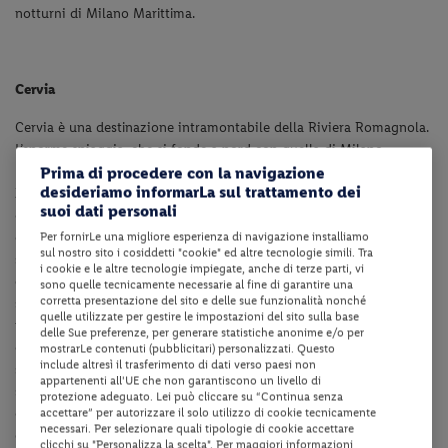
notturni di Milano Marittima.
Cervia
Cervia è una destinazione intramontabile della Riviera Romagnola.
L’enorme spiaggia, che si fonde a nord con quella di Milano
Prima di procedere con la navigazione
Marittima, mentre a sud, oltre le frazioni di Pinarella, Tagliata e
desideriamo informarLa sul trattamento dei
Zadina, si unisce a quella di Cesenatico, è gestita da centinaia di
suoi dati personali
ordinatissimi stabilimenti balneari che garantiscono ogni genere di
Per fornirLe una migliore esperienza di navigazione installiamo
comfort ai turisti, dagli ombrelloni alle attrezzature sportive. La
sul nostro sito i cosiddetti "cookie" ed altre tecnologie simili. Tra
sua morbidissima sabbia dorata non ha niente da invidiare a quella
i cookie e le altre tecnologie impiegate, anche di terze parti, vi
delle destinazioni esotiche più gettonate, ma a Cervia non si viene
sono quelle tecnicamente necessarie al fine di garantire una
corretta presentazione del sito e delle sue funzionalità nonché
solo per stare in spiaggia: è infatti anche una rinomata meta
quelle utilizzate per gestire le impostazioni del sito sulla base
termale e vanta un interessante centro storico attraversato dal
delle Sue preferenze, per generare statistiche anonime e/o per
caratteristico porto canale, lungo il quale si trovano alcuni edifici
mostrarLe contenuti (pubblicitari) personalizzati. Questo
include altresì il trasferimento di dati verso paesi non
storici testimoni dell’industria e del commercio del sale che per
appartenenti all'UE che non garantiscono un livello di
secoli ha sostenuto l’economia locale. Oggi si può visitare il
protezione adeguato. Lei può cliccare su “Continua senza
accettare” per autorizzare il solo utilizzo di cookie tecnicamente
complesso completamente riqualificato dei Magazzini del Sale –
necessari. Per selezionare quali tipologie di cookie accettare
dove è ospitato anche il MUSA
Museo del Sale di Cervia
– che
clicchi su "Personalizza la scelta". Per maggiori informazioni