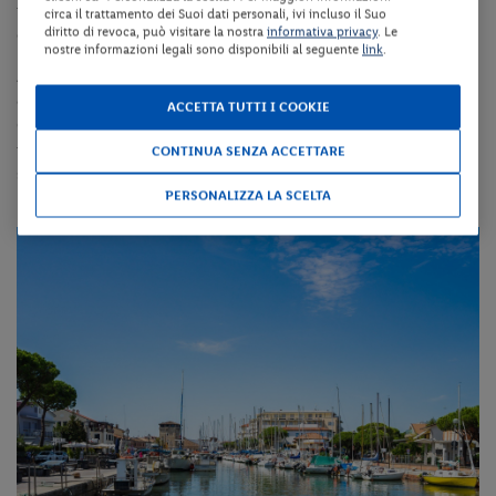
racconta e valorizza la storia attraverso oggetti, immagini e
circa il trattamento dei Suoi dati personali, ivi incluso il Suo
diritto di revoca, può visitare la nostra
informativa privacy
. Le
documenti testimoni della civiltà del sale.
nostre informazioni legali sono disponibili al seguente
link
.
Abbiamo detto di spiagge e tradizioni, ma per chi ama le
escursioni c’è anche la possibilità di visitare le famose saline di
ACCETTA TUTTI I COOKIE
Cervia, una riserva naturale di valore assoluto dove vivono
numerose specie di uccelli, tra cui gli splendidi fenicotteri, che da
CONTINUA SENZA ACCETTARE
sempre sono i più fotografati.
PERSONALIZZA LA SCELTA