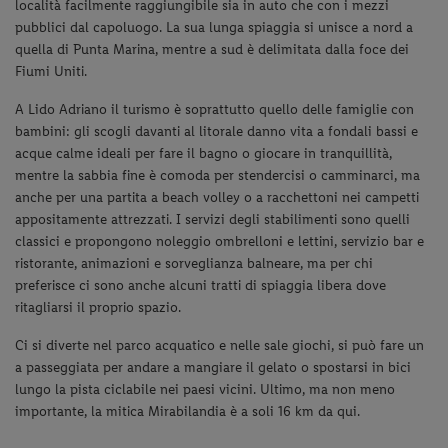
località facilmente raggiungibile sia in auto che con i mezzi
pubblici dal capoluogo. La sua lunga spiaggia si unisce a nord a
quella di Punta Marina, mentre a sud è delimitata dalla foce dei
Fiumi Uniti.
A Lido Adriano il turismo è soprattutto quello delle famiglie con
bambini: gli scogli davanti al litorale danno vita a fondali bassi e
acque calme ideali per fare il bagno o giocare in tranquillità,
mentre la sabbia fine è comoda per stendercisi o camminarci, ma
anche per una partita a beach volley o a racchettoni nei campetti
appositamente attrezzati. I servizi degli stabilimenti sono quelli
classici e propongono noleggio ombrelloni e lettini, servizio bar e
ristorante, animazioni e sorveglianza balneare, ma per chi
preferisce ci sono anche alcuni tratti di spiaggia libera dove
ritagliarsi il proprio spazio.
Ci si diverte nel parco acquatico e nelle sale giochi, si può fare un
a passeggiata per andare a mangiare il gelato o spostarsi in bici
lungo la pista ciclabile nei paesi vicini. Ultimo, ma non meno
importante, la mitica Mirabilandia è a soli 16 km da qui.