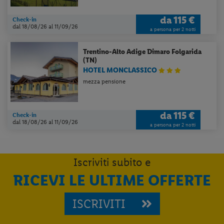
da
115 €
Check-in
dal 18/08/26
al 11/09/26
a persona per 2 notti
Trentino-Alto Adige
Dimaro Folgarida
(TN)
Per aggiungere
Lidl Viaggi
alla tua
HOTEL MONCLASSICO
Home, apri il menu opzioni evidenziato
dall' icona
e seleziona
Installa
mezza pensione
applicazione
da
115 €
Check-in
dal 18/08/26
al 11/09/26
a persona per 2 notti
Iscriviti subito e
RICEVI LE ULTIME OFFERTE
ISCRIVITI