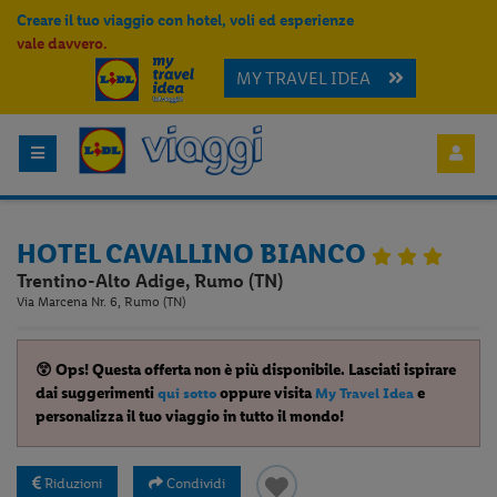
Creare il tuo viaggio con hotel, voli ed esperienze
vale davvero.
MY TRAVEL IDEA
HOTEL CAVALLINO BIANCO
Trentino-Alto Adige, Rumo (TN)
Via Marcena Nr. 6, Rumo (TN)
😲 Ops! Questa offerta non è più disponibile. Lasciati ispirare
dai suggerimenti
oppure visita
e
qui sotto
My Travel Idea
personalizza il tuo viaggio in tutto il mondo!
Riduzioni
Condividi