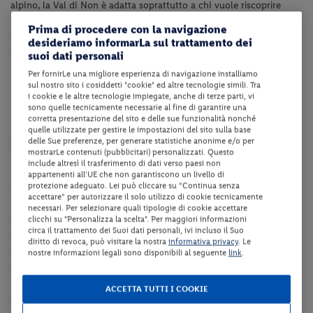
alpino, la Val di Non è adatta soprattutto a chi vuole riscoprire
l’autentica montagna, fatta di boschi e piccoli borghi che
Prima di procedere con la navigazione
permettono di svolgere attività sportive libere e tranquille.
desideriamo informarLa sul trattamento dei
Altitudine: ca. 950 m s.l.m.
suoi dati personali
Per fornirLe una migliore esperienza di navigazione installiamo
Dotazioni della struttura
sul nostro sito i cosiddetti "cookie" ed altre tecnologie simili. Tra
i cookie e le altre tecnologie impiegate, anche di terze parti, vi
La struttura dispone di reception (dalle 8:00 alle 22:00), ascensore,
sono quelle tecnicamente necessarie al fine di garantire una
corretta presentazione del sito e delle sue funzionalità nonché
bar, ristorante, sala congressi, parco giochi, sala giochi,
quelle utilizzate per gestire le impostazioni del sito sulla base
collegamento internet Wi-Fi, sala fitness e parcheggio pubblico
delle Sue preferenze, per generare statistiche anonime e/o per
fino ad esaurimento posti.
mostrarLe contenuti (pubblicitari) personalizzati. Questo
include altresì il trasferimento di dati verso paesi non
appartenenti all'UE che non garantiscono un livello di
Camere
protezione adeguato. Lei può cliccare su “Continua senza
accettare” per autorizzare il solo utilizzo di cookie tecnicamente
Le camere "Cavallino" sono dotate di servizi privati, asciugacapelli,
necessari. Per selezionare quali tipologie di cookie accettare
clicchi su "Personalizza la scelta". Per maggiori informazioni
telefono, minibar (consumazioni a pagamento), accappatoio
circa il trattamento dei Suoi dati personali, ivi incluso il Suo
gratuito, cassaforte gratuita, collegamento internet Wi-Fi,
diritto di revoca, può visitare la nostra
informativa privacy
. Le
nostre informazioni legali sono disponibili al seguente
link
.
parquette e smart TV. Camera curata in ogni dettaglio, dotata di
finestra con vista sulla splendida piazzetta storica di Marcena.
Le camere "Panorama" sono dotate di servizi privati, asciugacapelli,
ACCETTA TUTTI I COOKIE
telefono, minibar (consumazioni a pagamento), accappatoio