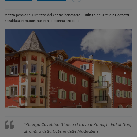
mezza pensione + utilizzo del centro benessere + utilizzo della piscina coperta
riscaldata comunicante con la piscina scoperta
Previous
◀︎
Next
▶︎
Slide
Slide
L’Albergo Cavallino Bianco si trova a Rumo, in Val di Non,
all’ombra della Catena delle Maddalene.