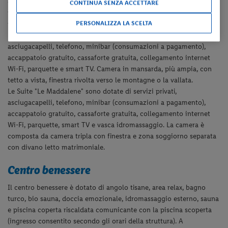
gratuito, cassaforte gratuita, collegamento internet Wi-Fi,
CONTINUA SENZA ACCETTARE
parquette e smart TV. Le camere Panorama hanno una splendida
PERSONALIZZA LA SCELTA
vista sulla vallata.
Le camere mansardate "Panorama" sono dotate di servizi privati,
asciugacapelli, telefono, minibar (consumazioni a pagamento),
accappatoio gratuito, cassaforte gratuita, collegamento internet
Wi-Fi, parquette e smart TV. Camera in mansarda, più ampia, con
tetto a vista, finestra rivolta verso le montagne o la vallata.
Le Suite "Le Maddalene" sono dotate di servizi privati,
asciugacapelli, telefono, minibar (consumazioni a pagamento),
accappatoio gratuito, cassaforte gratuita, collegamento internet
Wi-Fi, parquette, smart TV e vasca idromassaggio. La camera è
composta da camera tripla con finestra e zona soggiorno separata
con divano letto matrimoniale.
Centro benessere
Il centro benessere è dotato di angolo tisane, area relax, bagno
turco, bio sauna, doccia emozionale, idromassaggio esterno, sauna
e piscina coperta riscaldata comunicante con la piscina scoperta
(ingresso consentito secondo gli orari della struttura). A