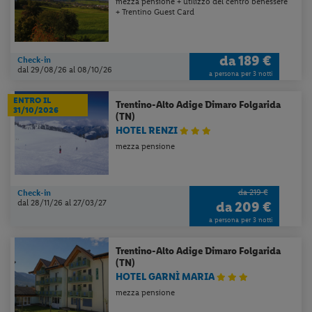
mezza pensione + utilizzo del centro benessere
+ Trentino Guest Card
da
189 €
Check-in
dal 29/08/26
al 08/10/26
a persona per 3 notti
ENTRO IL
Trentino-Alto Adige
Dimaro Folgarida
31/10/2026
(TN)
HOTEL RENZI
mezza pensione
da 219 €
Check-in
dal 28/11/26
al 27/03/27
da
209 €
a persona per 3 notti
Trentino-Alto Adige
Dimaro Folgarida
(TN)
HOTEL GARNÌ MARIA
mezza pensione