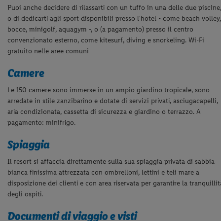
Puoi anche decidere di rilassarti con un tuffo in una delle due piscine
o di dedicarti agli
sport disponibili presso l'hotel - come beach volley
bocce, minigolf, aquagym -, o (a
pagamento) presso il centro
convenzionato esterno, come kitesurf, diving e snorkeling.
Wi-Fi
gratuito nelle aree comuni
Camere
Le 150 camere sono immerse in un ampio giardino tropicale, sono
arredate in sti
le
zanzibarino e dotate di servizi privati, asciugacapelli,
aria condizionata, cassetta di
sicurezza e giardino o terrazzo.
A
pagamento: minifrigo.
Spiaggia
Il resort si affaccia direttamente sulla sua spiaggia privata di sabbia
bianca finissima
attrezzata con ombrelloni, lettini e teli mare a
disposizione dei clienti e con area
riservata per garantire la tranquillit
degli ospiti.
Documenti di viaggio e visti