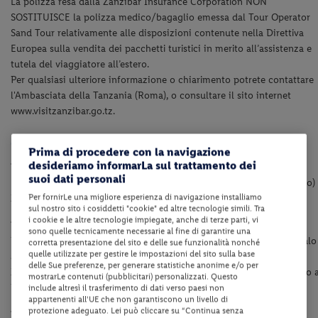
La polizza resa dalla Zanzibar Insurance Corporation NON
SOSTITUISCE la polizza medico/bagaglio emessa dal Tour Operator
Sand Tour relativamente alle disposizioni contenute nella Direttiva
Europea sulla vendita dei pacchetti turistici
in merito all’assistenza e
tutela del viaggiatore all’estero.
Per qualsiasi ulteriore informazione o chiarimento potrete contattare
l'Ambasciata della Tanzania (Roma), o consultare il sito internet
www.visitzanzibar.go.tz.
Operativo voli
Prima di procedere con la navigazione
desideriamo informarLa sul trattamento dei
Da Milano Malpensa:
suoi dati personali
Milano Malpensa 21:00 – Zanzibar 06:30 (arrivo il giorno successivo)
Per fornirLe una migliore esperienza di navigazione installiamo
Zanzibar 08:30 - Milano Malpensa 15:55
sul nostro sito i cosiddetti "cookie" ed altre tecnologie simili. Tra
i cookie e le altre tecnologie impiegate, anche di terze parti, vi
Da Bergamo
sono quelle tecnicamente necessarie al fine di garantire una
Bergamo 23:20 - Zanzibar 14:30 (arrivo il giorno successivo con scalo
corretta presentazione del sito e delle sue funzionalità nonché
quelle utilizzate per gestire le impostazioni del sito sulla base
a Dubai)
delle Sue preferenze, per generare statistiche anonime e/o per
Zanzibar 21:30 - Bergamo 12:15
(arrivo il giorno successivo con scalo 
mostrarLe contenuti (pubblicitari) personalizzati. Questo
Dubai)
include altresì il trasferimento di dati verso paesi non
appartenenti all'UE che non garantiscono un livello di
protezione adeguato. Lei può cliccare su “Continua senza
Da Verona: