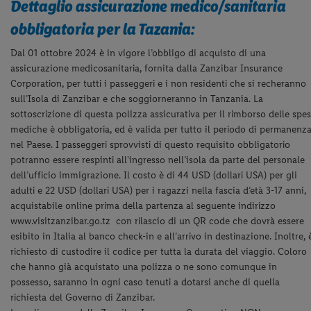
Dettaglio assicurazione medico/sanitaria
obbligatoria per la Tazania:
Dal 01 ottobre 2024 è in vigore l’obbligo di acquisto di una
assicurazione medicosanitaria, fornita dalla Zanzibar Insurance
Corporation, per tutti i passeggeri e i non residenti che si recheranno
sull’Isola di Zanzibar e che soggiorneranno in Tanzania.
La
sottoscrizione di questa polizza assicurativa per il rimborso delle spe
mediche è obbligatoria, ed è valida per tutto il periodo di permanenz
nel Paese.
I passeggeri sprovvisti di questo requisito obbligatorio
potranno essere respinti all'ingresso nell’isola da parte del personale
dell’ufficio immigrazione.
Il costo è di 44 USD (dollari USA) per gli
adulti e 22 USD (dollari USA) per i ragazzi nella fascia d’età 3-17 anni,
acquistabile online prima della partenza al seguente indirizzo
www.visitzanzibar.go.tz con rilascio di un QR code che dovrà essere
esibito in Italia al banco check-in e all’arrivo in destinazione. Inoltre, 
richiesto di custodire il codice per tutta la durata del viaggio. C
oloro
che hanno già acquistato una polizza o ne sono comunque in
possesso, saranno in ogni caso tenuti a dotarsi anche di quella
richiesta del Governo di Zanzibar.