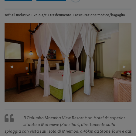
soft all inclusive + volo a/r + trasferimento + assicurazione medico/bagaglio
Previous
◀︎
Next
▶︎
Slide
Slide
Il Palumbo Mnemba View Resort è un Hotel 4* superior
situato a Matemwe (Zanzibar), direttamente sulla
spiaggia con vista sull’isola di Mnemba, a 45km da Stone Town e dal