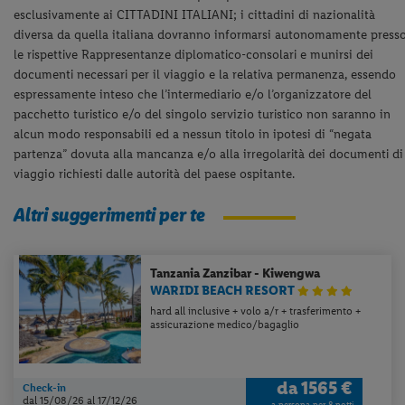
esclusivamente ai CITTADINI ITALIANI; i cittadini di nazionalità
diversa da quella italiana dovranno informarsi autonomamente press
le rispettive Rappresentanze diplomatico-consolari e munirsi dei
documenti necessari per il viaggio e la relativa permanenza, essendo
espressamente inteso che l’intermediario e/o l’organizzatore del
pacchetto turistico e/o del singolo servizio turistico non saranno in
alcun modo responsabili ed a nessun titolo in ipotesi di “negata
partenza” dovuta alla mancanza e/o alla irregolarità dei documenti di
viaggio richiesti dalle autorità del paese ospitante.
Altri suggerimenti per te
Tanzania
Zanzibar - Kiwengwa
WARIDI BEACH RESORT
hard all inclusive + volo a/r + trasferimento +
assicurazione medico/bagaglio
da
1565 €
Check-in
dal 15/08/26
al 17/12/26
a persona per 8 notti