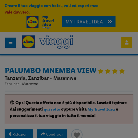
Creare il tuo viaggio con hotel, voli ed esperienze
vale davvero.
MY TRAVEL IDEA
PALUMBO MNEMBA VIEW
Tanzania, Zanzibar - Matemwe
Zanzibar - Matemwe
😲 Ops! Questa offerta non è più disponibile. Lasciati ispirare
dai suggerimenti
oppure visita
e
qui sotto
My Travel Idea
personalizza il tuo viaggio in tutto il mondo!
Riduzioni
Condividi