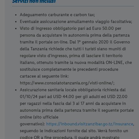
Servizi non inclusi
Adeguamento carburante e carbon tax;
Eventuale assicurazione annullamento viaggio facoltativa;
Visto di ingresso obbligatorio pari ad Euro 50.00 per
persona da acquistare in autonomia prima della partenza
tramite il portale on-line. Dal 1° gennaio 2020 il Governo
della Tanzania richiede che tutti i turisti siano muniti di
regolare visto d'ingresso, prima di lasciare il territorio
italiano, ottenuto tramite la nuova modalità ON-LINE, che
sostituisce completamente le precedenti procedure
cartacee al seguente link:
https://www.consolatotanzania.org/visti-online/;
Assicurazione sanitaria locale obbligatoria richiesta dal
01/10/24 pari ad USD 44.00 per gli adulti ed USD 22.00
per ragazzi nella fascia dai 3 ai 17 anni da acquistare in
autonomia prima della partenza tramite il seguente portale
online (sito ufficiale
governativo):
https://inbound.visitzanzibar.go.tz/insurance
,
seguendo le indicazioni fornite dal sito. Verrà fornito un
codice QR a fine procedura, il quale andrà mostrato