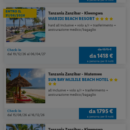
ENTRO IL
Tanzania
Zanzibar - Kiwengwa
31/08/2026
WARIDI BEACH RESORT
hard all inclusive + volo a/r + trasferimento +
assicurazione medico/bagaglio
da 1575 €
Check-in
dal 19/12/26
al 06/04/27
da
1418 €
a persona per 8 notti
Tanzania
Zanzibar - Matemwe
SUN BAY MLILILE BEACH HOTEL
all inclusive + volo a/r + trasferimento +
assicurazione medico/bagaglio
da
1795 €
Check-in
dal 15/08/26
al 16/12/26
a persona per 8 notti
Tanzania
Zanzibar - Kiwengwa