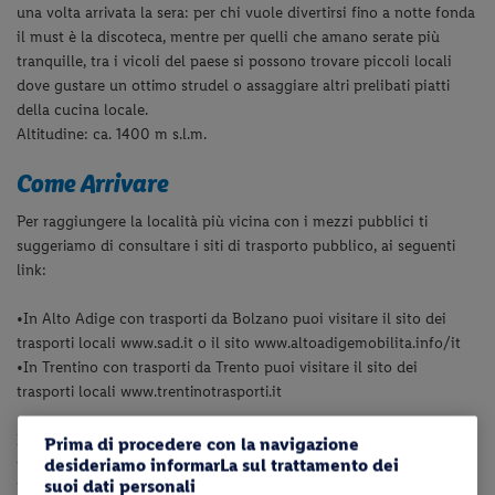
una volta arrivata la sera: per chi vuole divertirsi fino a notte fonda
il must è la discoteca, mentre per quelli che amano serate più
tranquille, tra i vicoli del paese si possono trovare piccoli locali
dove gustare un ottimo strudel o assaggiare altri prelibati piatti
della cucina locale.
Altitudine: ca. 1400 m s.l.m.
Come Arrivare
Per raggiungere la località più vicina con i mezzi pubblici ti
suggeriamo di consultare i siti di trasporto pubblico, ai seguenti
link:
•
In Alto Adige con trasporti da Bolzano puoi visitare il sito dei
trasporti locali www.sad.it o il sito www.altoadigemobilita.info/it
•
In Trentino con trasporti da Trento puoi visitare il sito dei
trasporti locali www.trentinotrasporti.it
Inoltre, ti consigliamo di pianificare il tuo viaggio in anticipo
Prima di procedere con la navigazione
desideriamo informarLa sul trattamento dei
valutando i tempi di percorrenza.
suoi dati personali
Per strutture in provincia di Trento, ti indichiamo la
Trentino Guest