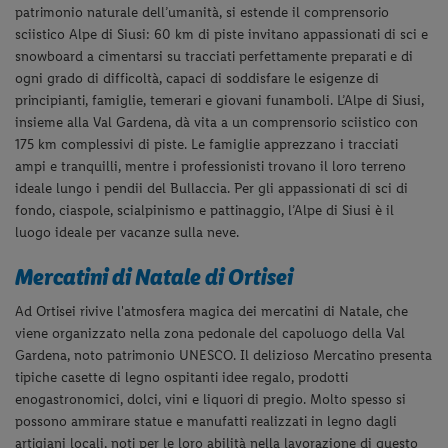
patrimonio naturale dell’umanità, si estende il comprensorio
sciistico Alpe di Siusi: 60 km di piste invitano appassionati di sci e
snowboard a cimentarsi su tracciati perfettamente preparati e di
ogni grado di difficoltà, capaci di soddisfare le esigenze di
principianti, famiglie, temerari e giovani funamboli. L’Alpe di Siusi,
insieme alla Val Gardena, dà vita a un comprensorio sciistico con
175 km complessivi di piste. Le famiglie apprezzano i tracciati
ampi e tranquilli, mentre i professionisti trovano il loro terreno
ideale lungo i pendii del Bullaccia. Per gli appassionati di sci di
fondo, ciaspole, scialpinismo e pattinaggio, l’Alpe di Siusi è il
luogo ideale per vacanze sulla neve.
Mercatini di Natale di Ortisei
Ad Ortisei rivive l'atmosfera magica dei mercatini di Natale, che
viene organizzato nella zona pedonale del capoluogo della Val
Gardena, noto patrimonio UNESCO. Il delizioso Mercatino presenta
tipiche casette di legno ospitanti idee regalo, prodotti
enogastronomici, dolci, vini e liquori di pregio. Molto spesso si
possono ammirare statue e manufatti realizzati in legno dagli
artigiani locali, noti per le loro abilità nella lavorazione di questo