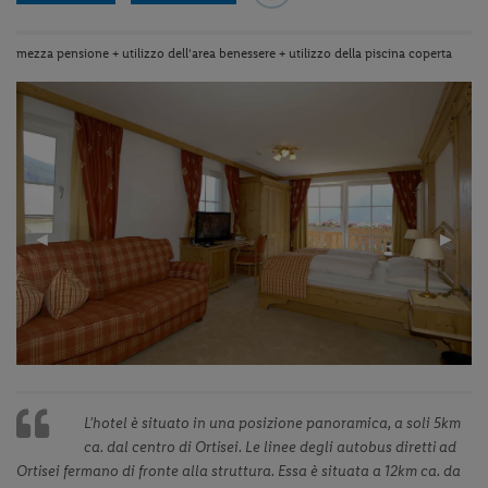
mezza pensione + utilizzo dell'area benessere + utilizzo della piscina coperta
Previous
◀︎
Next
▶︎
Slide
Slide
L’hotel è situato in una posizione panoramica, a soli 5km
ca. dal centro di Ortisei. Le linee degli autobus diretti ad
Ortisei fermano di fronte alla struttura. Essa è situata a 12km ca. da