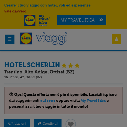
Creare il tuo viaggio con hotel, voli ed esperienze
vale davvero.
MY TRAVEL IDEA
HOTEL SCHERLIN
Trentino-Alto Adige, Ortisei (BZ)
Str. Pineis, 42, Ortisei (BZ)
😲 Ops! Questa offerta non è più disponibile. Lasciati ispirare
dai suggerimenti
oppure visita
e
qui sotto
My Travel Idea
personalizza il tuo viaggio in tutto il mondo!
Riduzioni
Condividi