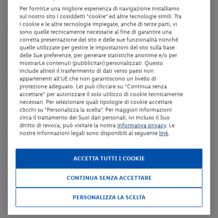
Card
, che offre servizi utili (trasporti, ingressi, attività).
Per fornirLe una migliore esperienza di navigazione installiamo
sul nostro sito i cosiddetti "cookie" ed altre tecnologie simili. Tra
Per strutture in provincia di Bolzano, ti indichiamo la
Alto Adige
i cookie e le altre tecnologie impiegate, anche di terze parti, vi
Guest Pass
, che offre servizi utili (trasporti, ingressi, attività).
sono quelle tecnicamente necessarie al fine di garantire una
corretta presentazione del sito e delle sue funzionalità nonché
quelle utilizzate per gestire le impostazioni del sito sulla base
Dotazioni della struttura
delle Sue preferenze, per generare statistiche anonime e/o per
mostrarLe contenuti (pubblicitari) personalizzati. Questo
La struttura dispone di reception, ascensore, bar, ristorante à la
include altresì il trasferimento di dati verso paesi non
carte, collegamento internet Wi-fi in tutta la struttura, piscina
appartenenti all'UE che non garantiscono un livello di
protezione adeguato. Lei può cliccare su “Continua senza
coperta, piscina scoperta riscaldata con lettini ed ombrelloni fino
accettare” per autorizzare il solo utilizzo di cookie tecnicamente
ad esaurimento (non ci sono limiti d'età purchè i bambini siano
necessari. Per selezionare quali tipologie di cookie accettare
clicchi su "Personalizza la scelta". Per maggiori informazioni
accompagnati), seggiolone su richiesta, deposito sci, garage fino
circa il trattamento dei Suoi dati personali, ivi incluso il Suo
ad esaurimento, sala fitness, sala giochi.
diritto di revoca, può visitare la nostra
informativa privacy
. Le
nostre informazioni legali sono disponibili al seguente
link
.
Camere
ACCETTA TUTTI I COOKIE
Le camere doppie/triple dispongono di servizi privati,
asciugacapelli, telefono, TV satellitare e cassaforte.
CONTINUA SENZA ACCETTARE
Le camere Superior sono dotate di vista panoramica, servizi privati,
asciugacapelli, balcone, telefono, TV satellitare, cassaforte gratuita,
PERSONALIZZA LA SCELTA
collegamento internet Wi-Fi.