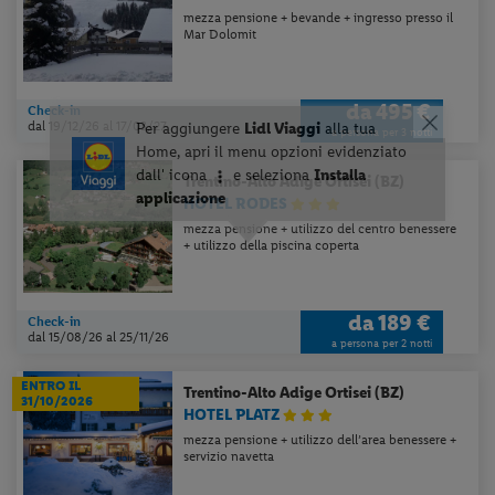
mezza pensione + bevande + ingresso presso il
Mar Dolomit
da
495 €
Check-in
dal 19/12/26
al 17/03/27
a persona per 3 notti
Trentino-Alto Adige
Ortisei (BZ)
HOTEL RODES
mezza pensione + utilizzo del centro benessere
+ utilizzo della piscina coperta
da
189 €
Check-in
dal 15/08/26
al 25/11/26
a persona per 2 notti
ENTRO IL
Trentino-Alto Adige
Ortisei (BZ)
31/10/2026
HOTEL PLATZ
mezza pensione + utilizzo dell’area benessere +
servizio navetta