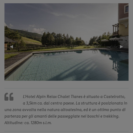
Previous
◀︎
Next
▶︎
Slide
Slide
L’Hotel Alpin Relax Chalet Tianes è situato a Castelrotto,
a 3,5km ca. dal centro paese. La struttura è posizionata in
una zona avvolta nella natura altoatesina, ed è un ottimo punto di
partenza per gli amanti delle passeggiate nei boschi e trekking.
Altitudine: ca. 1280m s.l.m.