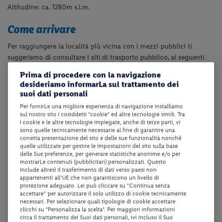
Altitudine: ca. 1280m s.l.m.
Come arrivare
Per raggiungere la località più vicina con i mezzi pubblici ti
suggeriamo di consultare i siti di trasporto pubblico, ai seguenti
link:
Prima di procedere con la navigazione
• In Alto Adige con trasporti da Bolzano puoi visitare il sito dei
desideriamo informarLa sul trattamento dei
trasporti locali www.sad.it o il sito www.altoadigemobilita.info/it
suoi dati personali
• In Trentino con trasporti da Trento puoi visitare il sito dei
Per fornirLe una migliore esperienza di navigazione installiamo
trasporti locali www.trentinotrasporti.it
sul nostro sito i cosiddetti "cookie" ed altre tecnologie simili. Tra
Inoltre, ti consigliamo di pianificare il tuo viaggio in anticipo
i cookie e le altre tecnologie impiegate, anche di terze parti, vi
sono quelle tecnicamente necessarie al fine di garantire una
valutando i tempi di percorrenza.
corretta presentazione del sito e delle sue funzionalità nonché
quelle utilizzate per gestire le impostazioni del sito sulla base
delle Sue preferenze, per generare statistiche anonime e/o per
Per strutture in provincia di Trento, ti indichiamo la
Trentino Guest
mostrarLe contenuti (pubblicitari) personalizzati. Questo
Card
, che offre servizi utili (trasporti, ingressi, attività).
include altresì il trasferimento di dati verso paesi non
Per strutture in provincia di Bolzano, ti indichiamo la
Alto Adige
appartenenti all'UE che non garantiscono un livello di
protezione adeguato. Lei può cliccare su “Continua senza
Guest Pass
, che offre servizi utili (trasporti, ingressi, attività).
accettare” per autorizzare il solo utilizzo di cookie tecnicamente
necessari. Per selezionare quali tipologie di cookie accettare
Dotazioni della struttura
clicchi su "Personalizza la scelta". Per maggiori informazioni
circa il trattamento dei Suoi dati personali, ivi incluso il Suo