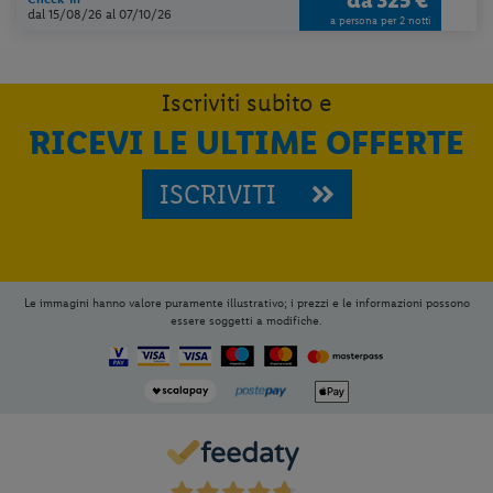
dal 15/08/26
al 07/10/26
a persona per 2 notti
Iscriviti subito e
RICEVI LE ULTIME OFFERTE
ISCRIVITI
Le immagini hanno valore puramente illustrativo; i prezzi e le informazioni possono
essere soggetti a modifiche.
Per aggiungere
Lidl Viaggi
alla tua
Home, apri il menu opzioni evidenziato
dall' icona
e seleziona
Installa
applicazione