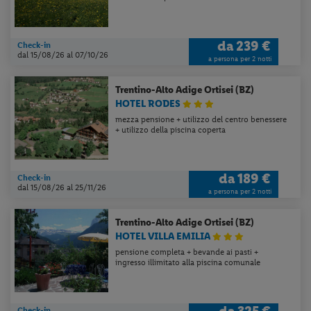
da
239 €
Check-in
dal 15/08/26
al 07/10/26
a persona per 2 notti
Trentino-Alto Adige
Ortisei (BZ)
HOTEL RODES
mezza pensione + utilizzo del centro benessere
+ utilizzo della piscina coperta
da
189 €
Check-in
dal 15/08/26
al 25/11/26
a persona per 2 notti
Trentino-Alto Adige
Ortisei (BZ)
HOTEL VILLA EMILIA
pensione completa + bevande ai pasti +
ingresso illimitato alla piscina comunale
da
325 €
Check-in