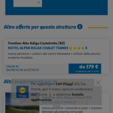
Altre offerte per questa struttura
Trentino-Alto Adige
Castelrotto (BZ)
HOTEL ALPIN RELAX CHALET TIANES
S
mezza pensione + utilizzo del centro benessere + utilizzo della piscina
scoperta riscaldata
da
379 €
Check-in
dal 05/12/26
al 27/03/27
a persona per 3 notti
Altri suggerimenti per te
Trentino-Alto Adige
Ortisei (BZ)
HOTEL VILLA EMILIA
mezza pensione + bevande ai pasti + ingresso
illimitato alla piscina comunale