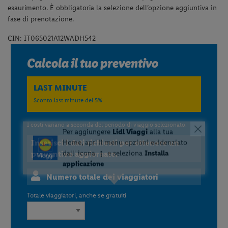
esaurimento. È obbligatoria la selezione dell’opzione aggiuntiva in
fase di prenotazione.
CIN: IT065021A12WADH542
Calcola il tuo preventivo
LAST MINUTE
Sconto last minute del 5%
I costi variano a seconda del periodo di viaggio selezionato.
Inserisci i dati richiesti per ottenere un
preventivo aggiornato.
Numero totale dei viaggiatori
Totale viaggiatori, anche se gratuiti