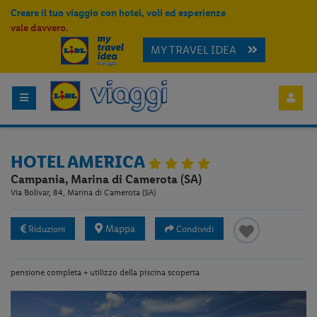
Creare il tuo viaggio con hotel, voli ed esperienze
vale davvero.
MY TRAVEL IDEA
HOTEL AMERICA
Campania, Marina di Camerota (SA)
Via Bolivar, 84, Marina di Camerota (SA)
Mappa
Riduzioni
Condividi
pensione completa + utilizzo della piscina scoperta