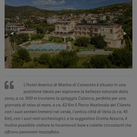
Previous
◀︎
Next
▶︎
Slide
Slide
L'Hotel America di Marina di Camerota è situato in una
posizione ideale per esplorare la bellezza naturale della
zona, a ca. 900 m troviamo la spiaggia Calanca, perfetta per una
giornata di relax al mare, a ca. 62 Km il Parco Nazionale del Cilento
con i suoi sentieri immersi nel verde, l'antica città di Velia (a ca. 43
Km), con i suoi resti archeologici, e la suggestiva Grotta Azzurra, è
inoltre possibile visitare le incantevoli baie e calette circostanti che
offrono panorami mozzafiato.