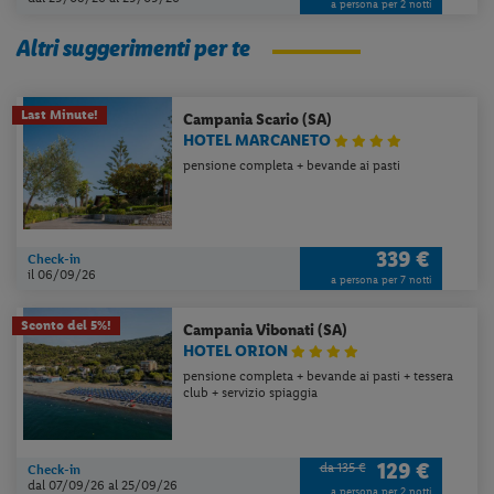
a persona per 2 notti
Altri suggerimenti per te
Last Minute!
Campania
Scario (SA)
HOTEL MARCANETO
pensione completa + bevande ai pasti
339 €
Check-in
il 06/09/26
a persona per 7 notti
Sconto del 5%!
Campania
Vibonati (SA)
HOTEL ORION
pensione completa + bevande ai pasti + tessera
club + servizio spiaggia
129 €
da 135 €
Check-in
dal 07/09/26
al 25/09/26
a persona per 2 notti