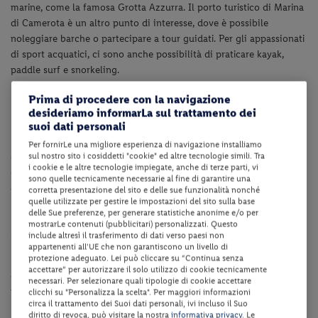
marine, come la famosa Grotta Azzurra. Il porto turistico di Marina
di Camerota è un altro punto di interesse, dove è possibile
noleggiare barche o partecipare a tour guidati. Per gli appassionati
di sport acquatici, ci sono anche possibilità di praticare kayak,
paddle surf e snorkeling.
Dotazioni della struttura
Prima di procedere con la navigazione
desideriamo informarLa sul trattamento dei
suoi dati personali
La struttura dispone di reception (dalle ore 8.00 alle ore 22.00),
bar, ristorante, ascensore, piscina scoperta con lettini ed
Per fornirLe una migliore esperienza di navigazione installiamo
sul nostro sito i cosiddetti "cookie" ed altre tecnologie simili. Tra
ombrelloni fino ad esaurimento (valido dal 05/06 al 05/09 ca.),
i cookie e le altre tecnologie impiegate, anche di terze parti, vi
giardino e terrazza, sala TV, collegamento internet Wi-Fi nelle zone
sono quelle tecnicamente necessarie al fine di garantire una
comuni e parcheggio privato fino ad esaurimento. A pagamento:
corretta presentazione del sito e delle sue funzionalità nonché
quelle utilizzate per gestire le impostazioni del sito sulla base
utilizzo del maneggio, noleggio del pedalò.
delle Sue preferenze, per generare statistiche anonime e/o per
mostrarLe contenuti (pubblicitari) personalizzati. Questo
Camere
include altresì il trasferimento di dati verso paesi non
appartenenti all'UE che non garantiscono un livello di
protezione adeguato. Lei può cliccare su “Continua senza
Le camere Classic dispongono di servizi privati, asciugacapelli, aria
accettare” per autorizzare il solo utilizzo di cookie tecnicamente
condizionata, TV satellitare, telefono, minibar (consumazioni a
necessari. Per selezionare quali tipologie di cookie accettare
pagamento), collegamento internet Wi-Fi e
cassaforte
.
clicchi su "Personalizza la scelta". Per maggiori informazioni
circa il trattamento dei Suoi dati personali, ivi incluso il Suo
diritto di revoca, può visitare la nostra
informativa privacy
. Le