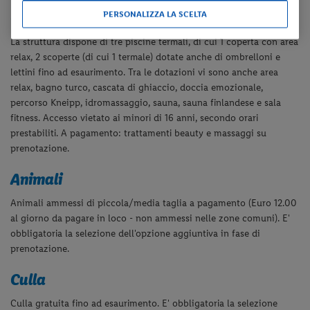
Centro benessere
PERSONALIZZA LA SCELTA
La struttura dispone di tre piscine termali, di cui 1 coperta con area
relax, 2 scoperte (di cui 1 termale) dotate anche di ombrelloni e
lettini fino ad esaurimento. Tra le dotazioni vi sono anche area
relax, bagno turco, cascata di ghiaccio, doccia emozionale,
percorso Kneipp, idromassaggio, sauna, sauna finlandese e sala
fitness. Accesso vietato ai minori di 16 anni, secondo orari
prestabiliti. A pagamento: trattamenti beauty e massaggi su
prenotazione.
Animali
Animali ammessi di piccola/media taglia a pagamento (Euro 12.00
al giorno da pagare in loco -
non ammessi nelle zone comuni
). E'
obbligatoria la selezione dell'opzione aggiuntiva in fase di
prenotazione.
Culla
Culla gratuita fino ad esaurimento.
E' obbligatoria la selezione