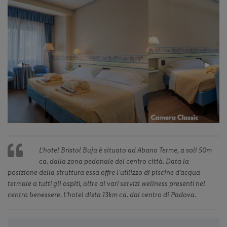
Previous
◀︎
Next
▶︎
Slide
Slide
L’hotel Bristol Buja è situato ad Abano Terme, a soli 50m
ca. dalla zona pedonale del centro città. Data la
posizione della struttura essa offre l’utilizzo di piscine d’acqua
termale a tutti gli ospiti, oltre ai vari servizi wellness presenti nel
centro benessere. L’hotel dista 13km ca. dal centro di Padova.