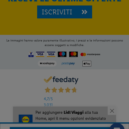
ISCRIVITI
Le immagini hanno valore puramente illustrativo; i prezzi e le informazioni possono
essere soggetti a modifiche.
4,7
/5
3.031
Recensioni
Per aggiungere
Lidl Viaggi
alla tua
Home, apri il menu opzioni evidenziato
0471 806678
dall' icona
e seleziona
Installa
Lun-Sab 9.00 - 13.00 | 14.00 - 18.00