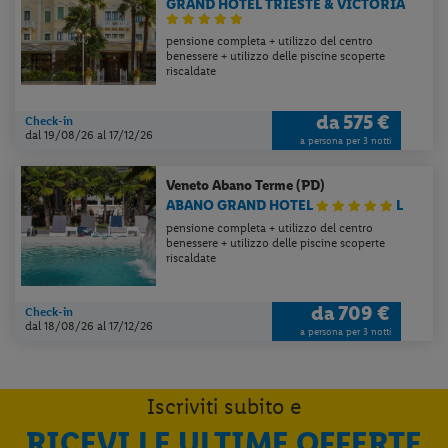
GRAND HOTEL TRIESTE & VICTORIA
pensione completa + utilizzo del centro
benessere + utilizzo delle piscine scoperte
riscaldate
da
575 €
Check-in
dal 19/08/26
al 17/12/26
a persona per 3 notti
Veneto
Abano Terme (PD)
ABANO GRAND HOTEL
L
pensione completa + utilizzo del centro
benessere + utilizzo delle piscine scoperte
riscaldate
da
709 €
Check-in
dal 18/08/26
al 17/12/26
a persona per 3 notti
Iscriviti subito e
RICEVI LE ULTIME OFFERTE