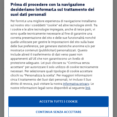
hotel raffinato. La località si trova in posizione privilegiata nel
Prima di procedere con la navigazione
centro del Veneto; in meno di un'ora potrete raggiungere le più
desideriamo informarLa sul trattamento dei
importanti città d'arte come Venezia, Verona, Padova e Vicenza,
suoi dati personali
sempre animate dal punto di vista intellettuale grazie a numerosi
Per fornirLe una migliore esperienza di navigazione installiamo
musei, mostre ed incontri.
sul nostro sito i cosiddetti "cookie" ed altre tecnologie simili. Tra
i cookie e le altre tecnologie impiegate, anche di terze parti, vi
sono quelle tecnicamente necessarie al fine di garantire una
Dotazioni della struttura
corretta presentazione del sito e delle sue funzionalità nonché
quelle utilizzate per gestire le impostazioni del sito sulla base
La struttura dispone di reception 24h, ascensore, ristorante,
delle Sue preferenze, per generare statistiche anonime e/o per
mostrarLe contenuti (pubblicitari) personalizzati. Questo
deposito biciclette, deposito bagagli, sala TV, sala congressi,
include altresì il trasferimento di dati verso paesi non
bar,
ping pong, biliardo, giardino, terrazza,
appartenenti all'UE che non garantiscono un livello di
seggiolone,
collegamento Wi-Fi in tutta la struttura,
parcheggio
protezione adeguato. Lei può cliccare su “Continua senza
accettare” per autorizzare il solo utilizzo di cookie tecnicamente
esterno fino ad esaurimento. A pagamento: garage (Euro 10.00 al
necessari. Per selezionare quali tipologie di cookie accettare
giorno da pagare in loco), utilizzo del campo da tennis.
clicchi su "Personalizza la scelta". Per maggiori informazioni
circa il trattamento dei Suoi dati personali, ivi incluso il Suo
diritto di revoca, può visitare la nostra
informativa privacy
. Le
Camere
nostre informazioni legali sono disponibili al seguente
link
.
Tutte le camere sono dotate di servizi privati, aria condizionata,
telefono, TV satellitare, asciugacapelli, minibar (le consumazioni
ACCETTA TUTTI I COOKIE
sono a pagamento), cassaforte, collegamento internet Wi-Fi. Le
camere Classic dispongono anche di un balcone.
CONTINUA SENZA ACCETTARE