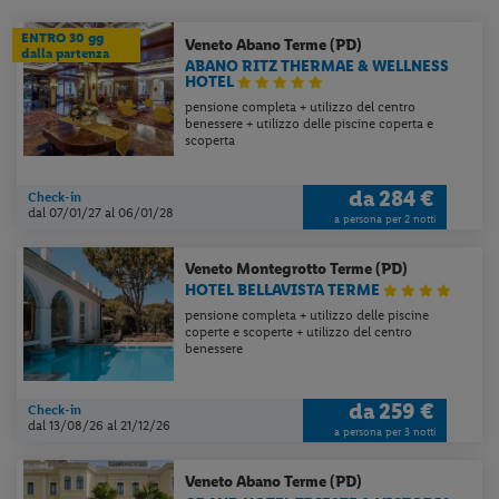
ENTRO 30 gg
Veneto
Abano Terme (PD)
dalla partenza
ABANO RITZ THERMAE & WELLNESS
HOTEL
pensione completa + utilizzo del centro
benessere + utilizzo delle piscine coperta e
scoperta
da
284 €
Check-in
dal 07/01/27
al 06/01/28
a persona per 2 notti
Veneto
Montegrotto Terme (PD)
HOTEL BELLAVISTA TERME
pensione completa + utilizzo delle piscine
coperte e scoperte + utilizzo del centro
benessere
da
259 €
Check-in
dal 13/08/26
al 21/12/26
a persona per 3 notti
Veneto
Abano Terme (PD)