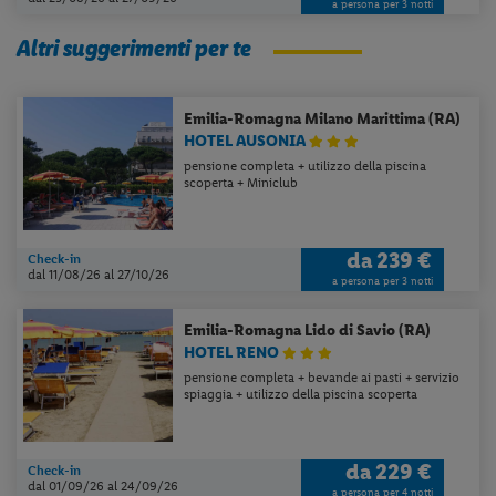
a persona per 3 notti
Altri suggerimenti per te
Emilia-Romagna
Milano Marittima (RA)
HOTEL AUSONIA
pensione completa + utilizzo della piscina
scoperta + Miniclub
da
239 €
Check-in
dal 11/08/26
al 27/10/26
a persona per 3 notti
Emilia-Romagna
Lido di Savio (RA)
HOTEL RENO
pensione completa + bevande ai pasti + servizio
spiaggia + utilizzo della piscina scoperta
da
229 €
Check-in
dal 01/09/26
al 24/09/26
a persona per 4 notti