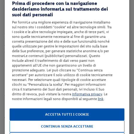
serate in compagnia ed in pieno relax.
Prima di procedere con la navigazione
desideriamo informarLa sul trattamento dei
Dotazioni della struttura
suoi dati personali
Per fornirLe una migliore esperienza di navigazione installiamo
La struttura dispone di reception (dalle 07:00 alle 00:00 ca.),
sul nostro sito i cosiddetti "cookie" ed altre tecnologie simili. Tra
i cookie e le altre tecnologie impiegate, anche di terze parti, vi
ascensore, bar, giardino, terrazza, parco giochi, seggiolone su
sono quelle tecnicamente necessarie al fine di garantire una
richiesta, collegamento internet Wi-Fi in tutta la struttura e
corretta presentazione del sito e delle sue funzionalità nonché
parcheggio pubblico a 50m ca. dall'hotel fino ad esaurimento
quelle utilizzate per gestire le impostazioni del sito sulla base
delle Sue preferenze, per generare statistiche anonime e/o per
posti.
mostrarLe contenuti (pubblicitari) personalizzati. Questo
NB: la piscina scoperta, il miniclub ed il servizio di pranzo e cena
include altresì il trasferimento di dati verso paesi non
appartenenti all'UE che non garantiscono un livello di
saranno disponibili presso l'hotel Adria, a 20m ca. dalla struttura.
protezione adeguato. Lei può cliccare su “Continua senza
accettare” per autorizzare il solo utilizzo di cookie tecnicamente
Camere
necessari. Per selezionare quali tipologie di cookie accettare
clicchi su "Personalizza la scelta". Per maggiori informazioni
Le camere dispongono di servizi privati, asciugacapelli, balcone,
circa il trattamento dei Suoi dati personali, ivi incluso il Suo
diritto di revoca, può visitare la nostra
informativa privacy
. Le
vista mare laterale, aria condizionata, telefono, TV, cassaforte, mini
nostre informazioni legali sono disponibili al seguente
link
.
– frigo, collegamento internet Wi-Fi.
Spiaggia
ACCETTA TUTTI I COOKIE
La spiaggia dista pochi passi dalla struttura e offre 1 ombrellone e
CONTINUA SENZA ACCETTARE
2 lettini per camera a partire dalla 4° fila (dal 15/05 al 15/09 ca -