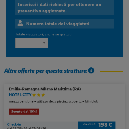
Inserisci i dati richiesti per ottenere un
preventivo aggiornato.
Numero totale dei viaggiatori
Totale viaggiatori, anche se gratuiti
Altre offerte per questa struttura
Emilia-Romagna
Milano Marittima (RA)
HOTEL CITY
mezza pensione + utilizzo della piscina scoperta + Miniclub
Sconto del 10%!
198 €
da 219 €
Check-in
dal 23/08/26
al 27/09/26