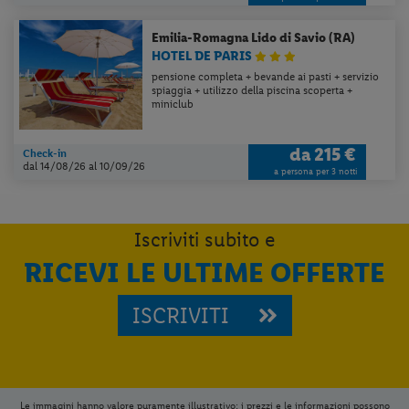
Emilia-Romagna
Lido di Savio (RA)
HOTEL DE PARIS
pensione completa + bevande ai pasti + servizio
spiaggia + utilizzo della piscina scoperta +
miniclub
da
215 €
Check-in
dal 14/08/26
al 10/09/26
a persona per 3 notti
Iscriviti subito e
RICEVI LE ULTIME OFFERTE
ISCRIVITI
Le immagini hanno valore puramente illustrativo; i prezzi e le informazioni possono