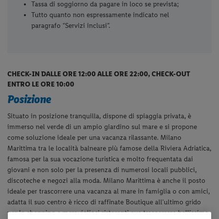
Tassa di soggiorno da pagare in loco se prevista;
Tutto quanto non espressamente indicato nel
paragrafo “Servizi inclusi”.
CHECK-IN DALLE ORE 12:00 ALLE ORE 22:00, CHECK-OUT
ENTRO LE ORE 10:00
Posizione
Situato in posizione tranquilla, dispone di spiaggia privata, è
immerso nel verde di un ampio giardino sul mare e si propone
come soluzione ideale per una vacanza rilassante. Milano
Marittima tra le località balneare più famose della Riviera Adriatica,
famosa per la sua vocazione turistica e molto frequentata dai
giovani e non solo per la presenza di numerosi locali pubblici,
discoteche e negozi alla moda. Milano Marittima è anche il posto
ideale per trascorrere una vacanza al mare in famiglia o con amici,
adatta il suo centro è ricco di raffinate Boutique all'ultimo grido
per lo shopping e meravigliosi ristoranti ove trascorrere bellissime