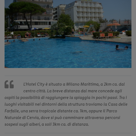
Previous
◀︎
Next
▶︎
Slide
Slide
L’Hotel City è situato a Milano Marittima, a 2km ca. dal
centro città. La breve distanza dal mare concede agli
ospiti la possibilità di raggiungere la spiaggia in pochi passi. Tra i
luoghi visitabili nei dintorni della struttura troviamo la Casa delle
Farfalle, una serra tropicale distante ca. 1km, oppure il Parco
Naturale di Cervia, dove si può camminare attraverso percorsi
sospesi sugli alberi, a soli 3km ca. di distanza.