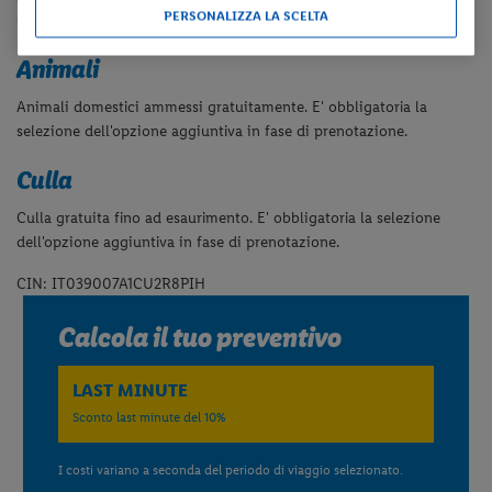
PERSONALIZZA LA SCELTA
secondo condizioni metereologiche).
Animali
Animali domestici ammessi gratuitamente. E' obbligatoria la
selezione dell'opzione aggiuntiva in fase di prenotazione.
Culla
Culla gratuita fino ad esaurimento. E' obbligatoria la selezione
dell'opzione aggiuntiva in fase di prenotazione.
CIN: IT039007A1CU2R8PIH
Calcola il tuo preventivo
LAST MINUTE
Sconto last minute del 10%
I costi variano a seconda del periodo di viaggio selezionato.