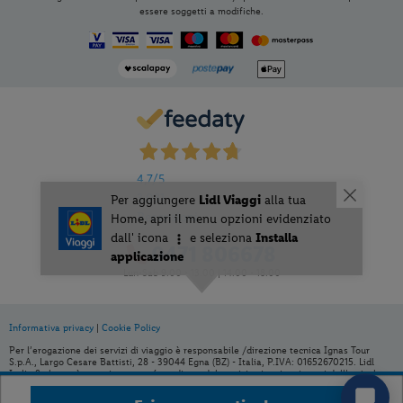
essere soggetti a modifiche.
4,7
/5
3.031
Recensioni
0471 806678
Lun-Sab 9.00 - 13.00 | 14.00 - 18.00
Informativa privacy
|
Cookie Policy
Per aggiungere
Lidl Viaggi
alla tua
Per l’erogazione dei servizi di viaggio è responsabile /direzione tecnica Ignas Tour
Home, apri il menu opzioni evidenziato
S.p.A., Largo Cesare Battisti, 28 - 39044 Egna (BZ) - Italia, P.IVA: 01652670215. Lidl
Italia S.r.l. non è organizzatore né venditore del servizio viaggio, ai sensi dell’articolo
dall' icona
e seleziona
Installa
83 del Dlgs 206/2005. È venditore Ignas Tour S.p.A., Largo Cesare Battisti, 28 - 39044
applicazione
Egna (BZ) - Italia, P.IVA: 01652670215. Capitale sociale 120.000,00€ interamente