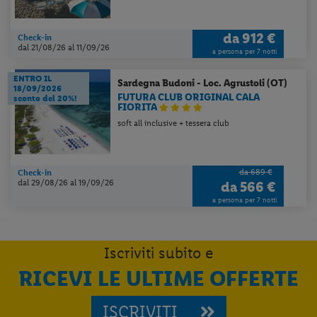
MARINA REY BEACH RESORT
pensione completa + bevande ai pasti +
traghetto a/r
da
1096 €
Check-in
dal 18/08/26
al 28/08/26
a persona per 7 notti
Sardegna
Castiadas (CA)
LIMONE BEACH RESORT
pensione completa + acqua ai pasti + traghetto
a/r
da
912 €
Check-in
dal 21/08/26
al 11/09/26
a persona per 7 notti
ENTRO IL
Sardegna
Budoni - Loc. Agrustoli (OT)
18/09/2026
FUTURA CLUB ORIGINAL CALA
sconto del 20%!
FIORITA
soft all inclusive + tessera club