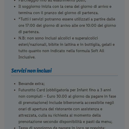
di bassa stagione alcune attività o servizi potrebbero
non essere disponibili quando le condizioni meteo,
cause di forza maggiore o il numero di presenze non
ne giustificano l'attivazione);
Secondo il programma della struttura prevista 1 cena a
tema per settimana;
Open bar durante il giorno (09:00-23:00 presso il bar
della struttura) con acqua, soft drinks e succhi (alla
spina da dispenser);
Snack pomeridiano salato ad orari prestabiliti;
Collegamento internet Wi-fi nella hall;
Parcheggio fino ad esaurimento posti;
Il soggiorno inizia con la cena del giorno di arrivo e
termina con il pranzo del giorno di partenza.
*Tutti i servizi potranno essere utilizzati a partire dalle
ore 17:00 del giorno di arrivo alle ore 10:00 del giorno
di partenza.
N.B: non sono inclusi alcolici e superalcolici
esteri/nazionali, bibite in lattina e in bottiglia, gelati e
tutto quanto non indicato nella formula Soft All