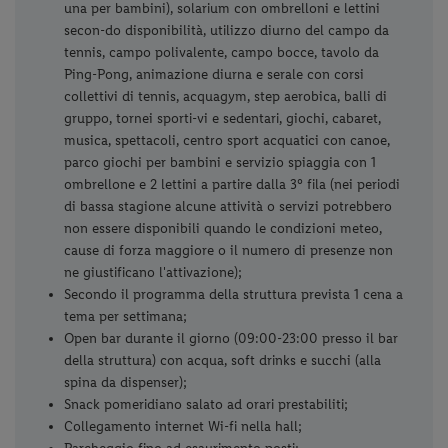
Servizi inclusi
Trattamento di pensione completa con prima colazione
rinforzata a buffet, pranzo e cena a buffet;
Menu senza glutine su richiesta (la struttura non
dispone di un’area separata adibita a cucina per
celiaci);
Bevande ai pasti (self-service con acqua, softdrink e
vino della casa);
Tessera Club che include l'utilizzo di 2 piscine (di cui
una per bambini), solarium con ombrelloni e lettini
secon-do disponibilità, utilizzo diurno del campo da
tennis, campo polivalente, campo bocce, tavolo da
Ping-Pong, animazione diurna e serale con corsi
collettivi di tennis, acquagym, step aerobica, balli di
gruppo, tornei sporti-vi e sedentari, giochi, cabaret,
musica, spettacoli, centro sport acquatici con canoe,
parco giochi per bambini e servizio spiaggia con 1
ombrellone e 2 lettini a partire dalla 3° fila (nei periodi