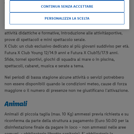
Tessera Club
CONTINUA SENZA ACCETTARE
Tessera Club obbligatoria (da 3 anni in poi) include l'utilizzo di 2
PERSONALIZZA LA SCELTA
piscine (di cui una per bambini), solarium con ombrelloni e lettini
secondo disponibilità, utilizzo diurno del campo da tennis, campo
polivalente in erba sintetica, campo bocce, tavolo da Ping-Pong,
animazione diurna e serale con corsi collettivi di tennis,
acquagym, step aerobica, balli di gruppo, tornei sportivi e
sedentari, giochi, cabaret, musica, spettacoli, centro sport acquatici
con canoe, parco giochi per bambini e servizio spiaggia dalla 3°
fila con 1 ombrellone e 2 lettini.
Animazione:
Kids Club 3/6.9 anni: giochi in aree dedicate, in spiaggia, attività
sportive e creative e baby dance serale.
Young Club 7/11.9 anni: giochi, gare, tornei, laboratorio teatrale,
attività didattiche e formative, introduzione alle attivitàsportive,
prove di spettacoli e mini spettacolo serale.
X Club: un club esclusivo dedicato ai più giovani suddiviso per età.
Futura X Club Young 12/14.9 anni e Futura X Club15/17.9 anni.