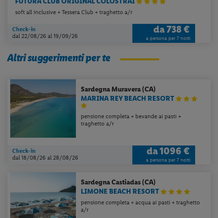
Numero totale dei viaggiatori
Totale viaggiatori, anche se gratuiti
Altre offerte per questa struttura
Sardegna
Muravera (CA)
FUTURA CLUB ORIGINAL COLOSTRAI
soft all inclusive + Tessera Club + traghetto a/r
da
738 €
Check-in
dal 22/08/26
al 19/09/26
a persona per 7 notti
Altri suggerimenti per te
Sardegna
Muravera (CA)