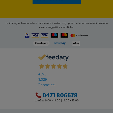
da 689 €
Check-in
dal 29/08/26
al 19/09/26
da
566 €
a persona per 7 notti
Iscriviti subito e
RICEVI LE ULTIME OFFERTE
ISCRIVITI
Le immagini hanno valore puramente illustrativo; i prezzi e le informazioni possono
essere soggetti a modifiche.