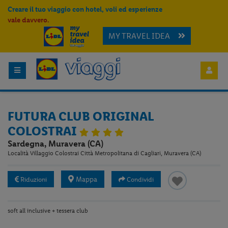
Creare il tuo viaggio con hotel, voli ed esperienze
vale davvero.
MY TRAVEL IDEA
FUTURA CLUB ORIGINAL
COLOSTRAI
Sardegna, Muravera (CA)
Località Villaggio Colostrai Città Metropolitana di Cagliari, Muravera (CA)
Mappa
Riduzioni
Condividi
soft all inclusive + tessera club