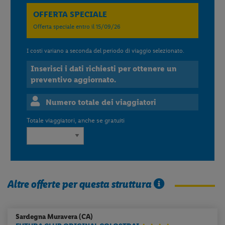
secondo disponibilità e pasti da menu. E' obbligatoria la selezione
dell'opzione aggiuntiva in fase di prenotazione.
CIN: IT111042A1000F2767
Calcola il tuo preventivo
RICONFERMA DISPONIBILITÀ E TARIFFA
Il nostro ufficio operativo si riserva di darVi riconferma della
disponibilità e della tariffa entro 48 ore lavorative dalla
Vostra prenotazione.
OFFERTA SPECIALE
Offerta speciale entro il 15/09/26
I costi variano a seconda del periodo di viaggio selezionato.
Inserisci i dati richiesti per ottenere un
preventivo aggiornato.