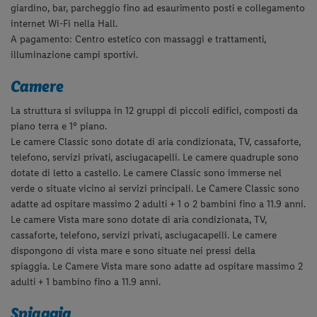
Il complesso, immerso nel verde di lussureggianti giardini e
circondato da ginepri secolari, è ubicato nella Sardegna
sudorientale, sulla costa di Muravera, a soli 27 km da Costa Rei e
60 km da Cagliari. La lunga spiaggia di sabbia ed il mare cristallino
con fondale leggermente digradante sono particolarmente indicati
per la vacanza di famiglie anche con bambini piccoli. La
privilegiata posizione direttamente sul mare e l'effervescente
Formula Club sono il perfetto connubio tra relax e divertimento.
Dotazioni della struttura
La struttura dispone di reception 24h, ristorante, sala TV, terrazza,
giardino, bar, parcheggio fino ad esaurimento posti e collegamento
internet Wi-Fi nella Hall.
A pagamento: Centro estetico con massaggi e trattamenti,
illuminazione campi sportivi.
Camere
La struttura si sviluppa in 12 gruppi di piccoli edifici, composti da
piano terra e 1° piano.