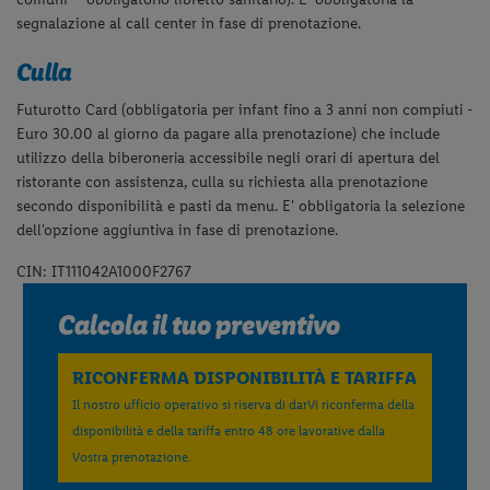
Sfide, tornei sportivi, giochi di squadra al mare o in piscina,
spettacoli, cabaret, musica e serate a tema.
Nei periodi di bassa stagione alcune attività o servizi potrebbero
non essere disponibili quando le condizioni meteo, cause di forza
maggiore o il numero di presenze non ne giustificano l'attivazione.
Animali
Animali di piccola taglia (max. 10 Kg) ammessi previa richiesta e su
riconferma da parte della struttura a pagamento (Euro 50.00 per la
disinfestazione finale da pagare in loco – non ammessi nelle aree
comuni - obbligatorio libretto sanitario). E' obbligatoria la
segnalazione al call center in fase di prenotazione.
Culla
Futurotto Card (obbligatoria per infant fino a 3 anni non compiuti -
Euro 30.00 al giorno da pagare alla prenotazione) che include
utilizzo della biberoneria accessibile negli orari di apertura del
ristorante con assistenza, culla su richiesta alla prenotazione