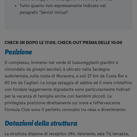
Inclusive.
Servizi non inclusi
Bevande extra;
Futurotto Card (obbligatoria per Infant fino a 3 anni
non compiuti – Euro 30.00 al giorno da pagare in fase
di prenotazione) include biberoneria accessibile negli
orari di apertura del ristorante con assistenza e
attrezzata, culla su richiesta al momento della
prenotazione secondo disponibilità e pasti da menu;
Tassa di soggiorno da pagare in loco se prevista;
Tutto quanto non espressamente indicato nel
paragrafo "Servizi inclusi".
CHECK-IN DOPO LE 17:00, CHECK-OUT PRIMA DELLE 10:00
Posizione