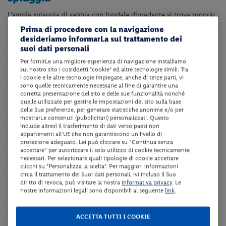
Le camere Classic sono dotate di aria condizionata, TV, cassaforte,
telefono, servizi privati, asciugacapelli. Le camere quadruple sono
Prima di procedere con la navigazione
dotate di letto a castello. Le camere Classic sono immerse nel
desideriamo informarLa sul trattamento dei
verde o situate vicino ai servizi principali. Le Camere Classic sono
suoi dati personali
adatte ad ospitare massimo 2 adulti + 1 o 2 bambini fino a 11.9 anni.
Per fornirLe una migliore esperienza di navigazione installiamo
Le camere Vista mare sono dotate di aria condizionata, TV,
sul nostro sito i cosiddetti "cookie" ed altre tecnologie simili. Tra
cassaforte, telefono, servizi privati, asciugacapelli. Le camere
i cookie e le altre tecnologie impiegate, anche di terze parti, vi
dispongono di vista mare e sono situate nei pressi della
sono quelle tecnicamente necessarie al fine di garantire una
corretta presentazione del sito e delle sue funzionalità nonché
spiaggia.
Le Camere Vista mare sono adatte ad ospitare massimo 2
quelle utilizzate per gestire le impostazioni del sito sulla base
adulti + 1 bambino fino a 11.9 anni.
delle Sue preferenze, per generare statistiche anonime e/o per
mostrarLe contenuti (pubblicitari) personalizzati. Questo
Spiaggia
include altresì il trasferimento di dati verso paesi non
appartenenti all'UE che non garantiscono un livello di
protezione adeguato. Lei può cliccare su “Continua senza
L'ampia spiaggia di sabbia con fondale digradante si trova proprio
accettare” per autorizzare il solo utilizzo di cookie tecnicamente
di fronte alla struttura. Il servizio spiaggia è incluso nella Tessera
necessari. Per selezionare quali tipologie di cookie accettare
clicchi su "Personalizza la scelta". Per maggiori informazioni
Club e include 1 ombrellone e 2 lettini per camera a partire dalla 3°
circa il trattamento dei Suoi dati personali, ivi incluso il Suo
fila. A disposizione degli ospiti diversamente abili: passerella con
diritto di revoca, può visitare la nostra
informativa privacy
. Le
estensione fino a 10 m ca dal mare, 1 sedia Job per facilitare
nostre informazioni legali sono disponibili al seguente
link
.
l'accesso in acqua. La spiaggia non è attrezzata con bar e servizi
igienici.
ACCETTA TUTTI I COOKIE