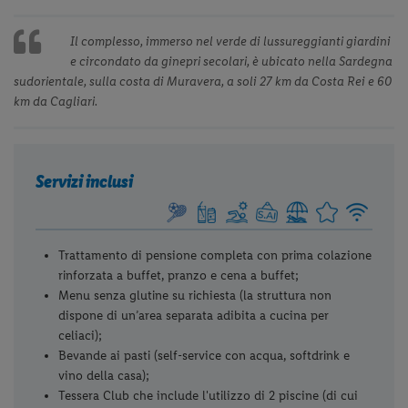
Previous
◀︎
Next
▶︎
Slide
Slide
Il complesso, immerso nel verde di lussureggianti giardini
e circondato da ginepri secolari, è ubicato nella Sardegna
sudorientale, sulla costa di Muravera, a soli 27 km da Costa Rei e 60
km da Cagliari.