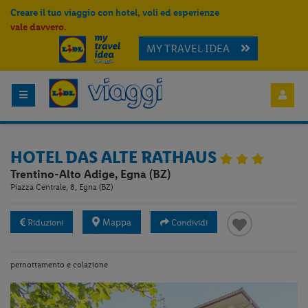
Creare il tuo viaggio con hotel, voli ed esperienze
vale davvero.
MY TRAVEL IDEA
HOTEL DAS ALTE RATHAUS
Trentino-Alto Adige, Egna (BZ)
Piazza Centrale, 8, Egna (BZ)
Mappa
Riduzioni
Condividi
pernottamento e colazione