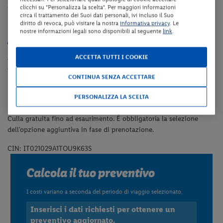
collegamento internet Wi-Fi. Le camere Standard sono dotate di
clicchi su "Personalizza la scelta". Per maggiori informazioni
circa il trattamento dei Suoi dati personali, ivi incluso il Suo
letto alla francese.
diritto di revoca, può visitare la nostra
informativa privacy
. Le
nostre informazioni legali sono disponibili al seguente
link
.
Animali
Animali di piccola taglia ammessi a pagamento (Euro 15.00 a notte
ACCETTA TUTTI I COOKIE
da pagare in loco - non ammessi nelle aree comuni). É obbligatoria
CONTINUA SENZA ACCETTARE
la selezione dell'opzione aggiuntiva in fase di prenotazione.
PERSONALIZZA LA SCELTA
Culla
Culla gratuita fino ad esaurimento.
É obbligatoria la selezione
dell'opzione aggiuntiva in fase di prenotazione.
CIN: IT021029A1TOU9K63S
Calcola il tuo preventivo
I costi variano a seconda del periodo di viaggio selezionato.
Inserisci i dati richiesti per ottenere un
preventivo aggiornato.