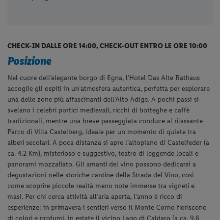
CHECK-IN DALLE ORE 14:00, CHECK-OUT ENTRO LE ORE 10:00
Posizione
Nel cuore dell’elegante borgo di Egna, l’Hotel Das Alte Rathaus
accoglie gli ospiti in un’atmosfera autentica, perfetta per esplorare
una delle zone più affascinanti dell’Alto Adige. A pochi passi si
svelano i celebri portici medievali, ricchi di botteghe e caffè
tradizionali, mentre una breve passeggiata conduce al rilassante
Parco di Villa Castelberg, ideale per un momento di quiete tra
alberi secolari. A poca distanza si apre l’altopiano di Castelfeder (a
ca. 4.2 Km), misterioso e suggestivo, teatro di leggende locali e
panorami mozzafiato. Gli amanti del vino possono dedicarsi a
degustazioni nelle storiche cantine della Strada del Vino, così
come scoprire piccole realtà meno note immerse tra vigneti e
masi.
Per chi cerca attività all’aria aperta, l’anno è ricco di
esperienze: in primavera i sentieri verso il Monte Corno fioriscono
di colori e profumi, in estate il vicino Lago di Caldaro (a ca. 9.6