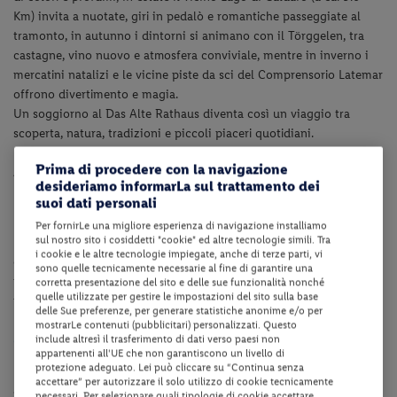
Km) invita a nuotate, giri in pedalò e romantiche passeggiate al
tramonto, in autunno i dintorni si animano con il Törggelen, tra
castagne, vino nuovo e atmosfera conviviale, mentre in inverno i
mercatini natalizi e le vicine piste da sci del Comprensorio Latemar
offrono divertimento e magia.
Un soggiorno al Das Alte Rathaus diventa così un viaggio tra
scoperta, natura, tradizioni e piccoli piaceri quotidiani.
Prima di procedere con la navigazione
Altitudine: ca. 214 m s.l.m.
desideriamo informarLa sul trattamento dei
suoi dati personali
Dotazioni della struttura
Per fornirLe una migliore esperienza di navigazione installiamo
sul nostro sito i cosiddetti "cookie" ed altre tecnologie simili. Tra
La struttura dispone di reception, ascensore, bar, ristorante à la
i cookie e le altre tecnologie impiegate, anche di terze parti, vi
carte, collegamento internet Wi-Fi in tutta la struttura, piccolo
sono quelle tecnicamente necessarie al fine di garantire una
parcheggio esterno fino ad esaurimento posti, seggiolone su
corretta presentazione del sito e delle sue funzionalità nonché
quelle utilizzate per gestire le impostazioni del sito sulla base
richiesta.
delle Sue preferenze, per generare statistiche anonime e/o per
mostrarLe contenuti (pubblicitari) personalizzati. Questo
Camere
include altresì il trasferimento di dati verso paesi non
appartenenti all'UE che non garantiscono un livello di
protezione adeguato. Lei può cliccare su “Continua senza
Le camere (di ca. 23 mq) sono dotate di servizi privati,
accettare” per autorizzare il solo utilizzo di cookie tecnicamente
asciugacapelli,
aria condizionata,
telefono,
TV satellitare e
necessari. Per selezionare quali tipologie di cookie accettare