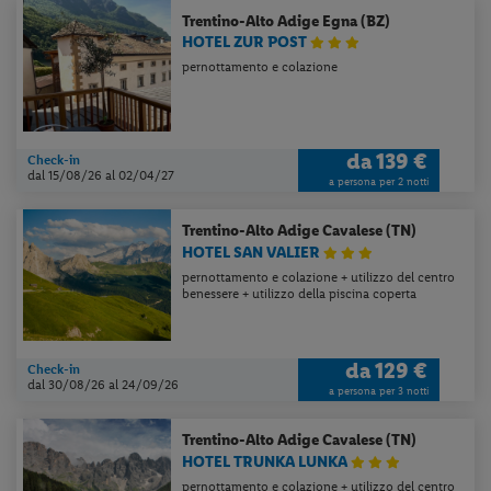
Trentino-Alto Adige
Egna (BZ)
HOTEL ZUR POST
pernottamento e colazione
da
139 €
Check-in
dal 15/08/26
al 02/04/27
a persona per 2 notti
Trentino-Alto Adige
Cavalese (TN)
HOTEL SAN VALIER
pernottamento e colazione + utilizzo del centro
benessere + utilizzo della piscina coperta
Per aggiungere
Lidl Viaggi
alla tua
Home, apri il menu opzioni evidenziato
dall' icona
e seleziona
Installa
da
129 €
applicazione
Check-in
dal 30/08/26
al 24/09/26
a persona per 3 notti
Trentino-Alto Adige
Cavalese (TN)
HOTEL TRUNKA LUNKA
pernottamento e colazione + utilizzo del centro