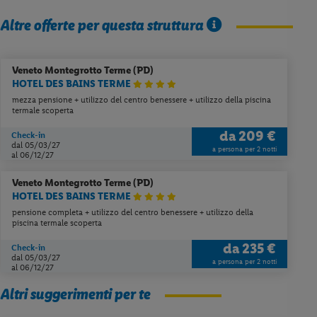
Altre offerte per questa struttura
Veneto
Montegrotto Terme (PD)
HOTEL DES BAINS TERME
mezza pensione + utilizzo del centro benessere + utilizzo della piscina
termale scoperta
da
209 €
Check-in
dal 05/03/27
a persona per 2 notti
al 06/12/27
Veneto
Montegrotto Terme (PD)
HOTEL DES BAINS TERME
pensione completa + utilizzo del centro benessere + utilizzo della
piscina termale scoperta
da
235 €
Check-in
dal 05/03/27
a persona per 2 notti
al 06/12/27
Altri suggerimenti per te