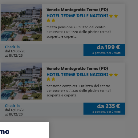
Veneto
Montegrotto Terme (PD)
HOTEL TERME DELLE NAZIONI
mezza pensione + utilizzo del centro
benessere + utilizzo delle piscine termali
scoperta e coperta
da
199 €
Check-in
dal 17/08/26
a persona per 2 notti
al 18/12/26
Veneto
Montegrotto Terme (PD)
HOTEL TERME DELLE NAZIONI
pensione completa + utilizzo del centro
benessere + utilizzo delle piscine termali
scoperta e coperta
da
235 €
Check-in
dal 17/08/26
a persona per 2 notti
al 18/12/26
amo