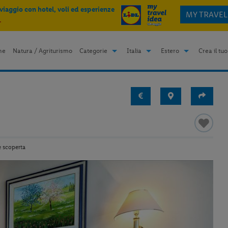
 viaggio con hotel, voli ed esperienze
MY TRAVEL
.
me
Natura / Agriturismo
Categorie
Italia
Estero
Crea il tuo
e scoperta