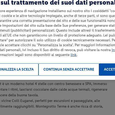
sul trattamento dei suoi dati persona
ore esperienza di navigazione installiamo sul nostro sito i cosiddetti "co
 i cookie e le altre tecnologie impiegate, anche di terze parti, vi sono qu
Massaggi e trattamenti beauty su prenotazione a
garantire una corretta presentazione del sito e delle sue funzionalità non
pagamento;
 le impostazioni del sito sulla base delle Sue preferenze, per generare sta
enuti (pubblicitari) personalizzati. Questo include altresì il trasferiment
Tassa di soggiorno da pagare in loco se prevista;
i all'UE che non garantiscono un livello di protezione adeguato. Lei può
Tutto quanto non espressamente indicato nel paragrafo
are” per autorizzare il solo utilizzo di cookie tecnicamente necessari. P
“Servizi inclusi”.
kie accettare clicchi su "Personalizza la scelta". Per maggiori informazioni
ti personali, ivi incluso il Suo diritto di revoca, può visitare la nostra
in
ormazioni legali sono disponibili al seguente
link
.
NALIZZA LA SCELTA
CONTINUA SENZA ACCETTARE
ACCET
t è un moderno hotel 4 stelle con centro benessere e SPA, immerso
are i ritmi, lasciarsi coccolare dalle calde acque termali, rigenerare
iacere della buona tavola.
 vicine Colli Euganei, perfetti per escursioni e passeggiate, alle
cilmente raggiungibili. Montegrotto Terme è anche ricca di storia,