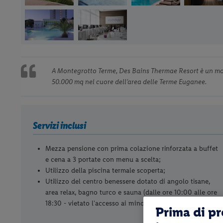
A Montegrotto Terme, Des Bains Thermae Resort è un mod
50.000 mq nel cuore dell’area delle Terme Euganee.
Servizi inclusi
Mezza pensione con prima colazione rinforzata a buffet
e cena a 3 portate con menu a scelta;
Utilizzo della piscina termale scoperta;
Utilizzo del centro benessere dotato di angolo tisane,
area relax, bagno turco e sauna (dalle ore 10:00 alle ore
18:30 - vietato l'accesso ai minori di 18 anni);
Prima di p