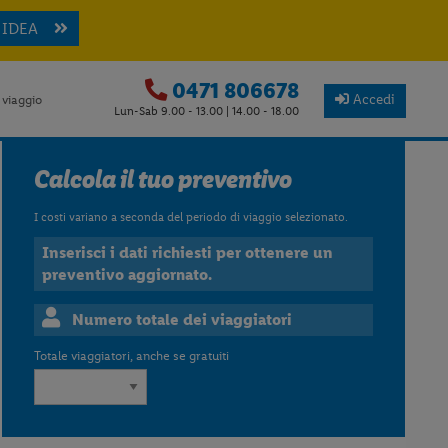
 IDEA
0471 806678
Accedi
 viaggio
Lun-Sab 9.00 - 13.00 | 14.00 - 18.00
Calcola il tuo preventivo
I costi variano a seconda del periodo di viaggio selezionato.
Inserisci i dati richiesti per ottenere un
preventivo aggiornato.
Numero totale dei viaggiatori
Totale viaggiatori, anche se gratuiti