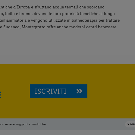
 antiche d’Europa e sfruttano acque termali che sgorgano
io, iodio e bromo, devono le loro proprietà benefiche al lungo
nfiammatoria e vengono utilizzate in balneoterapia per trattare
ermale Euganeo, Montegrotto offre anche moderni centri benessere
ISCRIVITI
E
ono essere soggetti a modifiche.