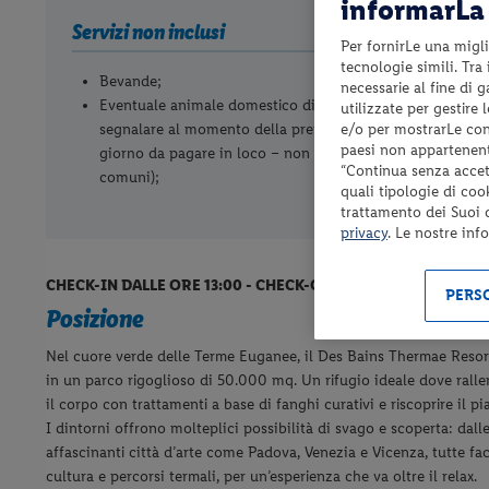
informarLa 
Servizi non inclusi
Per fornirLe una migli
tecnologie simili. Tra
Bevande;
necessarie al fine di 
Eventuale animale domestico di piccola taglia (cane) da
utilizzate per gestire
e/o per mostrarLe cont
segnalare al momento della prenotazione (Euro 10.00 al
paesi non appartenent
giorno da pagare in loco – non ammessi nelle aree
“Continua senza accett
comuni);
quali tipologie di coo
trattamento dei Suoi da
privacy
. Le nostre inf
CHECK-IN DALLE ORE 13:00 - CHECK-OUT ENTRO LE ORE 11:30
PERSO
Posizione
Nel cuore verde delle Terme Euganee, il Des Bains Thermae Resor
in un parco rigoglioso di 50.000 mq. Un rifugio ideale dove rallent
il corpo con trattamenti a base di fanghi curativi e riscoprire il p
I dintorni offrono molteplici possibilità di svago e scoperta: dalle
affascinanti città d’arte come Padova, Venezia e Vicenza, tutte fa
cultura e percorsi termali, per un’esperienza che va oltre il relax.