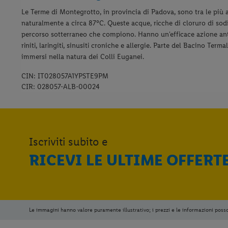
Le Terme di Montegrotto, in provincia di Padova, sono tra le più
naturalmente a circa 87°C. Queste acque, ricche di cloruro di sod
percorso sotterraneo che compiono. Hanno un'efficace azione anti
riniti, laringiti, sinusiti croniche e allergie. Parte del Bacino T
immersi nella natura dei Colli Euganei.
CIN: IT028057A1YPSTE9PM
CIR: 028057-ALB-00024
Iscriviti subito e
RICEVI LE ULTIME OFFERT
Le immagini hanno valore puramente illustrativo; i prezzi e le informazioni poss