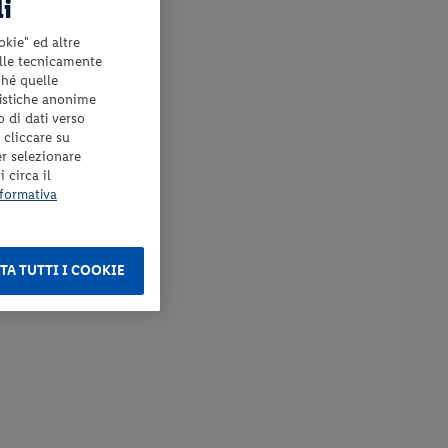
li
okie" ed altre
elle tecnicamente
ché quelle
tistiche anonime
o di dati verso
 cliccare su
er selezionare
 circa il
formativa
TA TUTTI I COOKIE