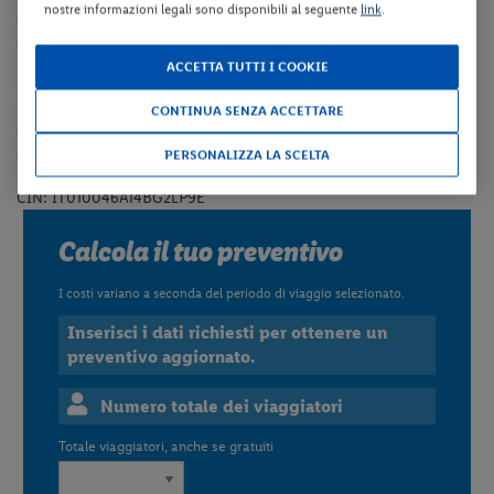
nostre informazioni legali sono disponibili al seguente
link
.
comuni). E' obbligatoria la selezione dell'opzione aggiuntiva in
fase di prenotazione.
ACCETTA TUTTI I COOKIE
Culla
CONTINUA SENZA ACCETTARE
Culla gratuita fino ad esaurimento. E' obbligatoria la selezione
dell'opzione aggiuntiva in fase di prenotazione.
PERSONALIZZA LA SCELTA
CIN: IT010046A14BG2LP9E
Calcola il tuo preventivo
I costi variano a seconda del periodo di viaggio selezionato.
Inserisci i dati richiesti per ottenere un
preventivo aggiornato.
Numero totale dei viaggiatori
Totale viaggiatori, anche se gratuiti