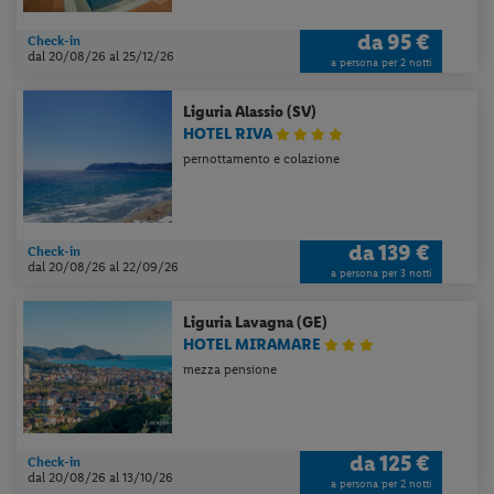
da
95 €
Check-in
dal 20/08/26
al 25/12/26
a persona per 2 notti
Liguria
Alassio (SV)
HOTEL RIVA
pernottamento e colazione
da
139 €
Check-in
dal 20/08/26
al 22/09/26
a persona per 3 notti
Liguria
Lavagna (GE)
HOTEL MIRAMARE
mezza pensione
da
125 €
Check-in
dal 20/08/26
al 13/10/26
a persona per 2 notti