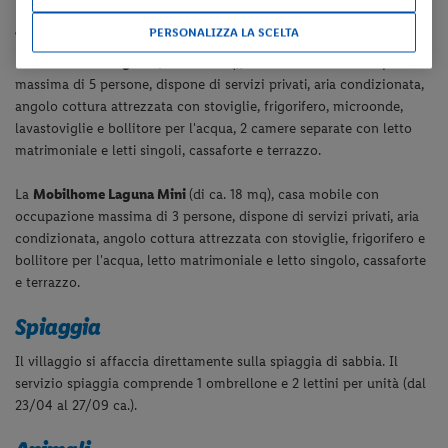
Sistemazione
PERSONALIZZA LA SCELTA
La
Mobilhome Laguna
(di ca. 35 mq), casa mobile con occupazione
massima
di 5 persone
, dispone di servizi privati, aria condizionata,
angolo cottura attrezzata con stoviglie, frigorifero, microonde,
lavastoviglie e bollitore per l'acqua, 2 camere separate con letto
matrimoniale e letti singoli, cassaforte e terrazzo.
La
Mobilhome Laguna Mini
(di ca. 18 mq), casa mobile con
occupazione massima
di 3 persone
, dispone di servizi privati, aria
condizionata, angolo cottura attrezzata con stoviglie, frigorifero e
bollitore per l'acqua, letto matrimoniale e letto singolo, cassaforte
e terrazzo.
Spiaggia
Il villaggio si affaccia direttamente sulla spiaggia di sabbia. Il
servizio spiaggia comprende 1 ombrellone e 2 lettini per unità (dal
23/04 al 27/09 ca.).