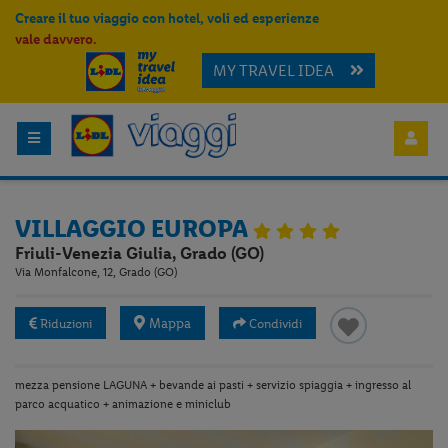
Creare il tuo viaggio con hotel, voli ed esperienze
vale davvero.
MY TRAVEL IDEA
VILLAGGIO EUROPA
Friuli-Venezia Giulia, Grado (GO)
Via Monfalcone, 12, Grado (GO)
Mappa
Riduzioni
Condividi
mezza pensione LAGUNA + bevande ai pasti + servizio spiaggia + ingresso al
parco acquatico + animazione e miniclub