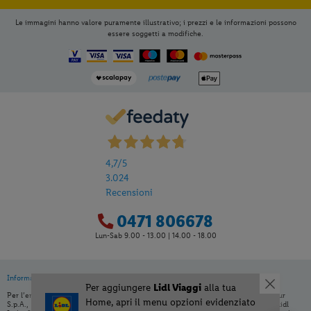
Le immagini hanno valore puramente illustrativo; i prezzi e le informazioni possono
essere soggetti a modifiche.
4,7
/5
3.024
Recensioni
0471 806678
Lun-Sab 9.00 - 13.00 | 14.00 - 18.00
Informativa privacy
|
Cookie Policy
Per aggiungere
Lidl Viaggi
alla tua
Per l’erogazione dei servizi di viaggio è responsabile /direzione tecnica Ignas Tour
Home, apri il menu opzioni evidenziato
S.p.A., Largo Cesare Battisti, 28 - 39044 Egna (BZ) - Italia, P.IVA: 01652670215. Lidl