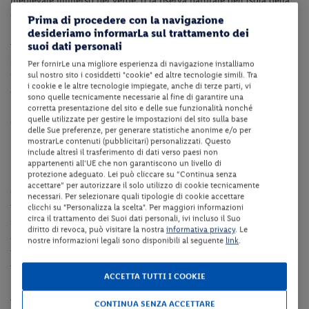
medievale immerso nel verde, o la riserva naturale dell’Isola della
Cona (a ca. 11.4 Km), dove osservare i cavalli Camargue e praticare
Prima di procedere con la navigazione
birdwatching.
All’interno del villaggio l’esperienza continua tra
desideriamo informarLa sul trattamento dei
suoi dati personali
piscine immerse nella natura, scivoli d’acqua per i più piccoli,
sport di ogni tipo, serate tematiche e attività pensate per tutta la
Per fornirLe una migliore esperienza di navigazione installiamo
sul nostro sito i cosiddetti "cookie" ed altre tecnologie simili. Tra
famiglia. Escursioni in bicicletta nella laguna, uscite in kayak o
i cookie e le altre tecnologie impiegate, anche di terze parti, vi
gite in barca completano un soggiorno ricco di avventura e relax.
sono quelle tecnicamente necessarie al fine di garantire una
Un luogo dove ogni giorno diventa un ricordo estivo da portare
corretta presentazione del sito e delle sue funzionalità nonché
quelle utilizzate per gestire le impostazioni del sito sulla base
con sé.
delle Sue preferenze, per generare statistiche anonime e/o per
mostrarLe contenuti (pubblicitari) personalizzati. Questo
Dotazioni della struttura
include altresì il trasferimento di dati verso paesi non
appartenenti all'UE che non garantiscono un livello di
protezione adeguato. Lei può cliccare su “Continua senza
La struttura dispone di reception (dalle ore 08:00 alle ore 23:00
accettare” per autorizzare il solo utilizzo di cookie tecnicamente
ca.), bar, ristorante,
supermercato,
giardino con parco giochi e
necessari. Per selezionare quali tipologie di cookie accettare
terrazza, parco acquatico con piscine per grandi e piccini con
clicchi su "Personalizza la scelta". Per maggiori informazioni
circa il trattamento dei Suoi dati personali, ivi incluso il Suo
scivoli, cascate e idromassaggi (valido dal 23/04 al 27/09 ca.),
diritto di revoca, può visitare la nostra
informativa privacy
. Le
animazione e miniclub in italiano, inglese e tedesco secondo il
nostre informazioni legali sono disponibili al seguente
link
.
programma della struttura (valido dal 23/04 al 27/09 ca.),campi da
ping-pong, basket, calcio e beach-volley collegamento internet Wi-
ACCETTA TUTTI I COOKIE
Fi in tutta la struttura, 1 posto auto all'aperto riservato per unità.
A pagamento: campo da tennis e da padel, noleggio pedalò.
CONTINUA SENZA ACCETTARE