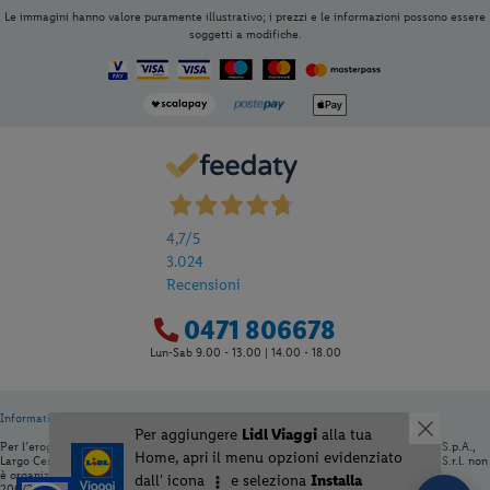
Le immagini hanno valore puramente illustrativo; i prezzi e le informazioni possono essere
soggetti a modifiche.
4,7
/5
3.024
Recensioni
0471 806678
Lun-Sab 9.00 - 13.00 | 14.00 - 18.00
Informativa privacy
|
Cookie Policy
Per aggiungere
Lidl Viaggi
alla tua
Per l’erogazione dei servizi di viaggio è responsabile /direzione tecnica Ignas Tour S.p.A.,
Home, apri il menu opzioni evidenziato
Largo Cesare Battisti, 28 - 39044 Egna (BZ) - Italia, P.IVA: 01652670215. Lidl Italia S.r.l. non
è organizzatore né venditore del servizio viaggio, ai sensi dell’articolo 83 del Dlgs
dall' icona
e seleziona
Installa
206/2005. È venditore Ignas Tour S.p.A., Largo Cesare Battisti, 28 - 39044 Egna (BZ) -