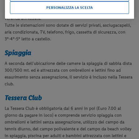
La struttura è composta da un corpo centrale in cui si trova una
PERSONALIZZA LA SCELTA
parte delle camere e da una serie di bungalow in muratura con
veranda attrezzata.
Tutte le sistemazioni sono dotate di servizi privati, asciugacapelli,
aria condizionata, TV, telefono, frigo, cassetta di sicurezza, con
3°-4°-5° letto a castello.
Spiaggia
A seconda dell’ubicazione delle camere la spiaggia di sabbia dista
300/500 mt. ed è attrezzata con ombrelloni e lettini fino ad
esaurimento senza assegnazione, il servizio è incluso nella Tessera
club.
Tessera Club
La Tessera Club è obbligatoria dai 6 anni in poi (Euro 7.00 al
giorno da pagare in loco) e comprende servizio spiaggia con
ombrelloni e lettini senza assegnazione, utilizzo del campo da
tennis diurno, del campo polivalente e del campo da beach volley
in spiaggia, piscina per adulti e bambini attrezzata con lettini e