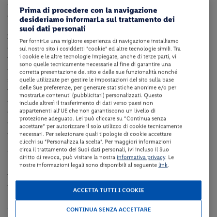
motobarca le più belle spiagge e calette della zona tra cui le isole
Prima di procedere con la navigazione
dell'Arcipelago della Maddalena, l’area marina protetta, isole di
desideriamo informarLa sul trattamento dei
Tavolara e Molara e il Golfo di Orosei.
suoi dati personali
Intolleranze:
L’hotel non è specializzato nel predisporre di appositi
Per fornirLe una migliore esperienza di navigazione installiamo
cibi privi di glutine; inoltre, per quanto riguarda i cibi serviti al
sul nostro sito i cosiddetti "cookie" ed altre tecnologie simili. Tra
i cookie e le altre tecnologie impiegate, anche di terze parti, vi
tavolo e/o a buffet non è garantita la totale assenza di
sono quelle tecnicamente necessarie al fine di garantire una
contaminazione crociata nella fase di preparazione e/o di
corretta presentazione del sito e delle sue funzionalità nonché
somministrazione delle pietanze. Si fa presente però che al
quelle utilizzate per gestire le impostazioni del sito sulla base
delle Sue preferenze, per generare statistiche anonime e/o per
ristorante sarà possibile trovare una grande varietà di alimenti, fra
mostrarLe contenuti (pubblicitari) personalizzati. Questo
cui anche pietanze che solitamente non contengono glutine oltre
include altresì il trasferimento di dati verso paesi non
appartenenti all'UE che non garantiscono un livello di
che alcuni prodotti di base dedicati. Per tale motivo ed in base alla
protezione adeguato. Lei può cliccare su “Continua senza
gravità della celiachia sofferta, si invita i clienti a segnalare in fase
accettare” per autorizzare il solo utilizzo di cookie tecnicamente
di prenotazione affinché, all’arrivo in struttura, il direttore
necessari. Per selezionare quali tipologie di cookie accettare
clicchi su "Personalizza la scelta". Per maggiori informazioni
unitamente allo chef possano valutare un menu personalizzato.
circa il trattamento dei Suoi dati personali, ivi incluso il Suo
Per ogni precauzione, qualora il cliente desiderasse portare in
diritto di revoca, può visitare la nostra
informativa privacy
. Le
hotel degli alimenti specifici (unitamente a contenitori e posateria
nostre informazioni legali sono disponibili al seguente
link
.
personali) sarà cura dell’hotel predisporne l’utilizzo da parte del
personale per la preparazione dei pasti.
ACCETTA TUTTI I COOKIE
Camere
CONTINUA SENZA ACCETTARE