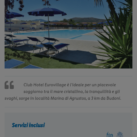
Previous
◀︎
Next
▶︎
Slide
Slide
Club Hotel Eurovillage è l'ideale per un piacevole
soggiorno tra il mare cristallino, la tranquillità e gli
svaghi, sorge in località Marina di Agrustos, a 3 km da Budoni.
Servizi inclusi