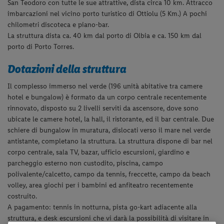
San Teodoro con tutte le sue attrattive, dista circa 10 km. Attracco
imbarcazioni nel vicino porto turistico di Ottiolu (5 Km.) A pochi
chilometri discoteca e piano-bar.
La struttura dista ca. 40 km dal porto di Olbia e ca. 150 km dal
porto di Porto Torres.
Dotazioni della struttura
Il complesso immerso nel verde (196 unità abitative tra camere
hotel e bungalow) è formato da un corpo centrale recentemente
rinnovato, disposto su 2 livelli serviti da ascensore, dove sono
ubicate le camere hotel, la hall, il ristorante, ed il bar centrale. Due
schiere di bungalow in muratura, dislocati verso il mare nel verde
antistante, completano la struttura. La struttura dispone di bar nel
corpo centrale, sala TV, bazar, ufficio escursioni, giardino e
parcheggio esterno non custodito, piscina, campo
polivalente/calcetto, campo da tennis, freccette, campo da beach
volley, area giochi per i bambini ed anfiteatro recentemente
costruito.
A pagamento: tennis in notturna, pista go-kart adiacente alla
struttura, e desk escursioni che vi darà la possibilità di visitare in