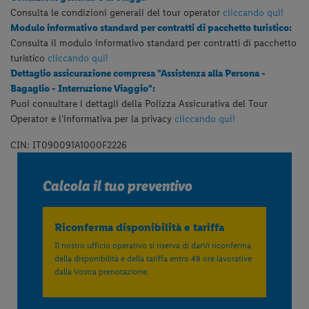
Consulta le condizioni generali del tour operator
cliccando qui!
Modulo informativo standard per contratti di pacchetto turistico:
Consulta il modulo informativo standard per contratti di pacchetto
turistico
cliccando qui!
Dettaglio assicurazione compresa "Assistenza alla Persona -
Bagaglio - Interruzione Viaggio":
Puoi consultare i dettagli della Polizza Assicurativa del Tour
Operator e l'informativa per la privacy
cliccando qui!
CIN: IT090091A1000F2226
Calcola il tuo preventivo
Riconferma disponibilità e tariffa
Il nostro ufficio operativo si riserva di darVi riconferma
della disponibilità e della tariffa entro 48 ore lavorative
dalla Vostra prenotazione.