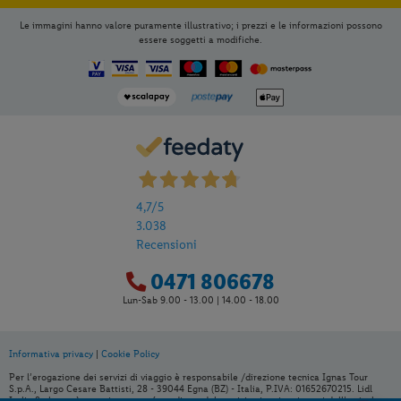
Le immagini hanno valore puramente illustrativo; i prezzi e le informazioni possono
essere soggetti a modifiche.
4,7
/5
3.038
Recensioni
0471 806678
Per aggiungere
Lidl Viaggi
alla tua
Lun-Sab 9.00 - 13.00 | 14.00 - 18.00
Home, apri il menu opzioni evidenziato
dall' icona
e seleziona
Installa
Informativa privacy
|
Cookie Policy
applicazione
Per l’erogazione dei servizi di viaggio è responsabile /direzione tecnica Ignas Tour
S.p.A., Largo Cesare Battisti, 28 - 39044 Egna (BZ) - Italia, P.IVA: 01652670215. Lidl
Italia S.r.l. non è organizzatore né venditore del servizio viaggio, ai sensi dell’articolo