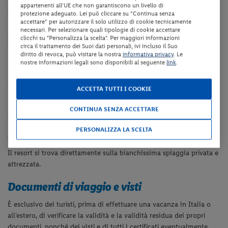
appartenenti all'UE che non garantiscono un livello di
Il resort ha 107 camere, garden villa e beach villa (con
protezione adeguato. Lei può cliccare su “Continua senza
accettare” per autorizzare il solo utilizzo di cookie tecnicamente
supplemento) tutte con il servizio di
maggiordomo. Posizionate
necessari. Per selezionare quali tipologie di cookie accettare
nei giardini a due passi dalla spiaggia, le Garden Villa (110
clicchi su "Personalizza la scelta". Per maggiori informazioni
m2)
presentano un disegno elegante e sono molto spaziose. Hanno
circa il trattamento dei Suoi dati personali, ivi incluso il Suo
diritto di revoca, può visitare la nostra
informativa privacy
. Le
una grande terrazza privata, un
giardino tropicale proprio, un
nostre informazioni legali sono disponibili al seguente
link
.
bagno con vasca idromassaggio per offrire il confort e il lusso
agli
ospiti. Le Beach Villa, situate in un ambiente raffinato di fronte
ACCETTA TUTTI I COOKIE
la spiaggia di soffice sabbia bianca,
hanno una grande terrazza di
legno, una sala da pranzo e un bagno all’aperto con una
CONTINUA SENZA ACCETTARE
grande
vasca idromassaggio, per il massimo confort per gli ospiti
PERSONALIZZA LA SCELTA
Spiaggia
Il resort si trova direttamente sulla bianchissima spiaggia privata e
attrezzata.
Documenti di viaggio e visti
È esclusivo dei turisti, prima di effettuare una vacanza in Italia o
all’estero, di verificare la validità e la validità residua dei propri
documenti, nonché dei visti e di tutti i certificati eventualmente