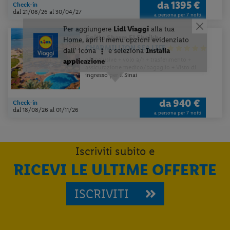
da
1395 €
Check-in
dal 21/08/26
al 30/04/27
a persona per 7 notti
Egitto
Sharm El Sheikh
CHARMILLION SEA LIFE
all inclusive + volo a/r + trasferimento +
assicurazione medico/bagaglio + Visto di
ingresso per il Sinai
da
940 €
Check-in
dal 18/08/26
al 01/11/26
a persona per 7 notti
Iscriviti subito e
RICEVI LE ULTIME OFFERTE
ISCRIVITI