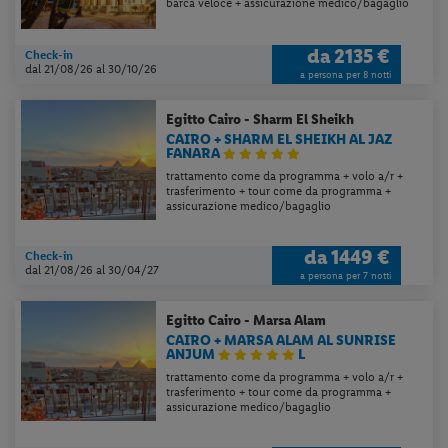
barca veloce + assicurazione medico/bagaglio
da
2135 €
Check-in
dal 21/08/26
al 30/10/26
a persona per 8 notti
Egitto
Cairo - Sharm El Sheikh
CAIRO + SHARM EL SHEIKH AL JAZ
FANARA
trattamento come da programma + volo a/r +
trasferimento + tour come da programma +
assicurazione medico/bagaglio
da
1449 €
Check-in
dal 21/08/26
al 30/04/27
a persona per 7 notti
Egitto
Cairo - Marsa Alam
CAIRO + MARSA ALAM AL SUNRISE
ANJUM
L
trattamento come da programma + volo a/r +
trasferimento + tour come da programma +
assicurazione medico/bagaglio