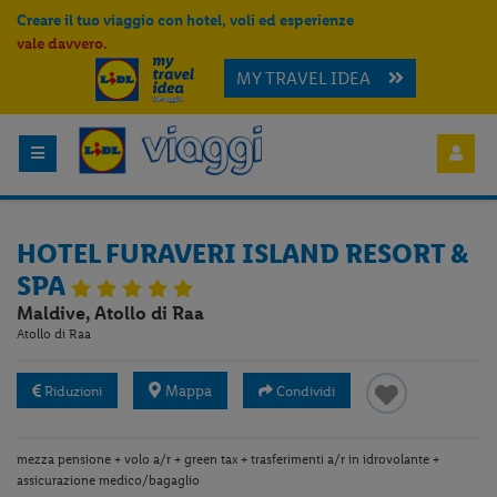
Creare il tuo viaggio con hotel, voli ed esperienze
vale davvero.
MY TRAVEL IDEA
HOTEL FURAVERI ISLAND RESORT &
SPA
Maldive, Atollo di Raa
Atollo di Raa
Mappa
Riduzioni
Condividi
mezza pensione + volo a/r + green tax + trasferimenti a/r in idrovolante +
assicurazione medico/bagaglio