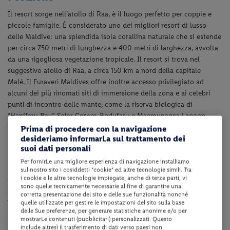
Il resort sorge nell’atollo di Raa, è il luogo perfetto per coppie e
piccole famiglie. È considerato uno
dei migliori resort di lusso
delle Maldive: una splendida isola corallina naturale che si estende
per
circa 750 metri di lunghezza e 400 metri di larghezza, avvolta
da una rigogliosa vegetazione
tropicale. Il resort si trova nel
suggestivo atollo di Raa, a circa 150 km a nord della capitale
Malé.
Il Furaveri Maldives offre inoltre accesso privilegiato ad
alcuni dei più rinomati siti di immersione
della zona e ai celebri
punti di incontro delle mante, come la riserva biologica di
“Hanifaru Bay”,
Solar Corner, Bodufaru e Maamunagaa Lagoon,
tutti raggiungibili con una breve escursione in
barca.
Prima di procedere con la navigazione
desideriamo informarLa sul trattamento dei
Dotazioni della struttura
suoi dati personali
Per fornirLe una migliore esperienza di navigazione installiamo
La struttura dispone di reception, ristorante principale, pool bar,
sul nostro sito i cosiddetti "cookie" ed altre tecnologie simili. Tra
i cookie e le altre tecnologie impiegate, anche di terze parti, vi
miniclub con parco giochi sulla sabbia per bambini, piscina
sono quelle tecnicamente necessarie al fine di garantire una
scoperta con lettini ed ombrelloni fino ad esaurimento. A
corretta presentazione del sito e delle sue funzionalità nonché
pagamento: centro benessere Himeyn Spa, snorkeling, windsurf.
quelle utilizzate per gestire le impostazioni del sito sulla base
delle Sue preferenze, per generare statistiche anonime e/o per
mostrarLe contenuti (pubblicitari) personalizzati. Questo
Camere
include altresì il trasferimento di dati verso paesi non