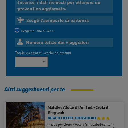
Inserisci i dati richiesti per ottenere un
preventivo aggiornato.
Scegli l'aeroporto di partenza
Bergamo Orio al Serio
Numero totale dei viaggiatori
Totale viaggiatori, anche se gratuiti
Altri suggerimenti per te
Maldive
Atollo di Ari Sud - Isola di
Dhigurah
BEACH HOTEL DHIGURAH
mezza pensione + volo a/r + trasferimento in