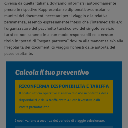
diversa da quella italiana dovranno informarsi autonomamente
presso le rispettive Rappresentanze diplomatico-consolari e
munirsi dei documenti necessari per il viaggio e la relativa
permanenza, essendo espressamente inteso che l’intermediario e/o
l’organizzatore del pacchetto turistico e/o del singolo servizio
turistico non saranno in alcun modo responsabili ed a nessun
titolo in ipotesi di “negata partenza” dovuta alla mancanza e/o alla
irregolarità dei documenti di viaggio richiesti dalle autorità del
paese ospitante.
Calcola il tuo preventivo
RICONFERMA DISPONIBILITÀ E TARIFFA
Il nostro ufficio operativo si riserva di darVi riconferma della
disponibilità e della tariffa entro 48 ore lavorative dalla
Vostra prenotazione.
I costi variano a seconda del periodo di viaggio selezionato.