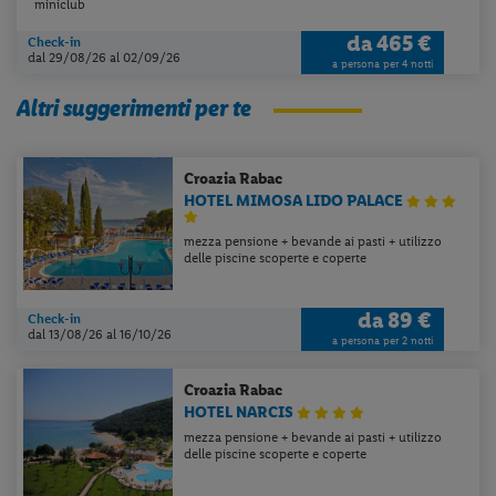
miniclub
da
465 €
Check-in
dal 29/08/26
al 02/09/26
a persona per 4 notti
Altri suggerimenti per te
Croazia
Rabac
HOTEL MIMOSA LIDO PALACE
mezza pensione + bevande ai pasti + utilizzo
delle piscine scoperte e coperte
da
89 €
Check-in
dal 13/08/26
al 16/10/26
a persona per 2 notti
Croazia
Rabac
HOTEL NARCIS
mezza pensione + bevande ai pasti + utilizzo
delle piscine scoperte e coperte