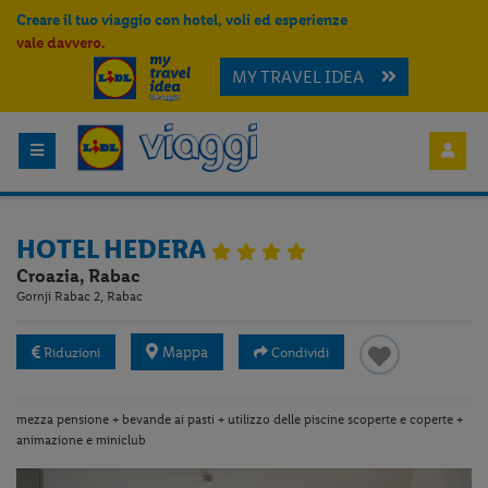
Creare il tuo viaggio con hotel, voli ed esperienze
vale davvero.
MY TRAVEL IDEA
HOTEL HEDERA
Croazia, Rabac
Gornji Rabac 2, Rabac
Mappa
Riduzioni
Condividi
mezza pensione + bevande ai pasti + utilizzo delle piscine scoperte e coperte +
animazione e miniclub