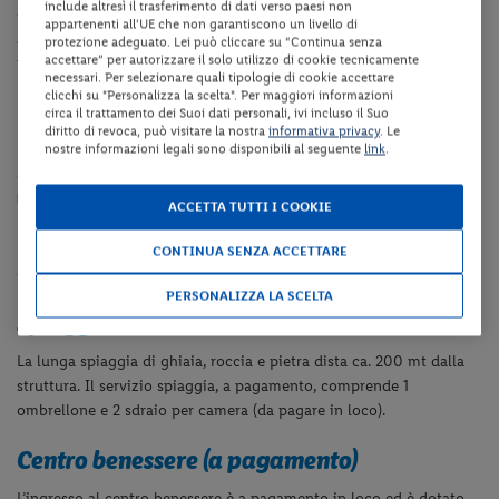
include altresì il trasferimento di dati verso paesi non
collegamento internet Wi-Fi e deposito bici.
appartenenti all'UE che non garantiscono un livello di
A pagamento: utilizzo dei campi sportivi (tennis, minigolf, campo
protezione adeguato. Lei può cliccare su “Continua senza
accettare” per autorizzare il solo utilizzo di cookie tecnicamente
multifunzionale, etc – da pagare in loco).
necessari. Per selezionare quali tipologie di cookie accettare
clicchi su "Personalizza la scelta". Per maggiori informazioni
Camere
circa il trattamento dei Suoi dati personali, ivi incluso il Suo
diritto di revoca, può visitare la nostra
informativa privacy
. Le
nostre informazioni legali sono disponibili al seguente
link
.
Le camere sono dotate di servizi privati, asciugacapelli, aria
condizionata, telefono, TV satellitare, frigo e cassaforte. Le
camere
lato mare
godono di balcone con vista mare laterale.
ACCETTA TUTTI I COOKIE
Le
camere Economy
hanno vista sulla strada.
N.B.
4° letto aggiunto disponibile solo fino ai 16 anni non
CONTINUA SENZA ACCETTARE
compiuti.
PERSONALIZZA LA SCELTA
Spiaggia
La lunga spiaggia di ghiaia, roccia e pietra dista ca. 200 mt dalla
struttura. Il servizio spiaggia, a pagamento, comprende 1
ombrellone e 2 sdraio per camera (da pagare in loco).
Centro benessere (a pagamento)
L’ingresso al centro benessere è a pagamento in loco ed è dotato