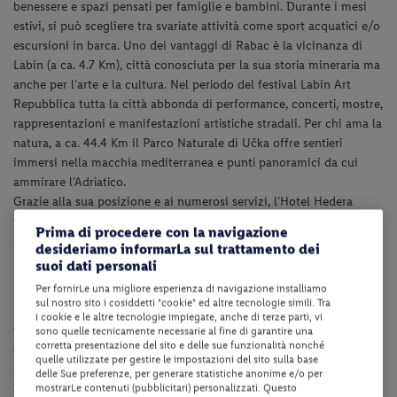
benessere e spazi pensati per famiglie e bambini. Durante i mesi
estivi, si può scegliere tra svariate attività come sport acquatici e/o
escursioni in barca.
Uno dei vantaggi di Rabac è la vicinanza di
Labin (a ca. 4.7 Km), città conosciuta per la sua storia mineraria ma
anche per l’arte e la cultura. Nel periodo del festival Labin Art
Repubblica tutta la città abbonda di performance, concerti, mostre,
rappresentazioni e manifestazioni artistiche stradali
. Per chi ama la
natura, a ca. 44.4 Km il Parco Naturale di Učka offre sentieri
immersi nella macchia mediterranea e punti panoramici da cui
ammirare l’Adriatico.
Grazie alla sua posizione e ai numerosi servizi, l’Hotel Hedera
rappresenta un ottimo punto di partenza per esplorare e godersi
Prima di procedere con la navigazione
appieno le bellezze dell’estate croata.
desideriamo informarLa sul trattamento dei
suoi dati personali
Dotazioni della struttura
Per fornirLe una migliore esperienza di navigazione installiamo
sul nostro sito i cosiddetti "cookie" ed altre tecnologie simili. Tra
La struttura dispone di reception 24h, ascensore, bar e ristorante, 2
i cookie e le altre tecnologie impiegate, anche di terze parti, vi
piscine coperte (di cui una con acqua di mare), 4 piscine esterne
sono quelle tecnicamente necessarie al fine di garantire una
corretta presentazione del sito e delle sue funzionalità nonché
(con
scivolo ad acqua nella piscina di fronte all'Hotel Narcis
) con
quelle utilizzate per gestire le impostazioni del sito sulla base
sedie a sdraio fino ad esaurimento, animazione e miniclub (dai 6 ai
delle Sue preferenze, per generare statistiche anonime e/o per
12 anni), sala fitness, parcheggio fino ad esaurimento,
mostrarLe contenuti (pubblicitari) personalizzati. Questo