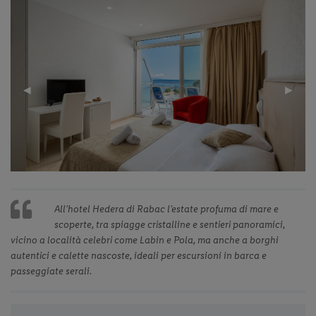
Previous
◀︎
Next
▶︎
Slide
Slide
All’hotel Hedera di Rabac l’estate profuma di mare e
scoperte, tra spiagge cristalline e sentieri panoramici,
vicino a località celebri come Labin e Pola, ma anche a borghi
autentici e calette nascoste, ideali per escursioni in barca e
passeggiate serali.