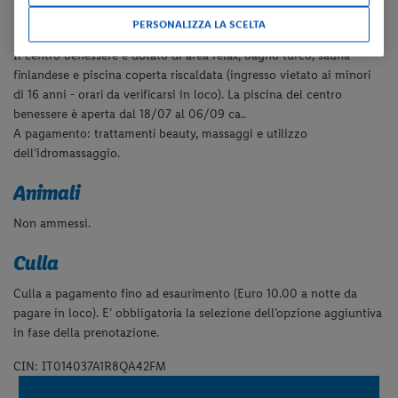
Centro benessere
PERSONALIZZA LA SCELTA
Il centro benessere è dotato di area relax, bagno turco, sauna
finlandese e piscina coperta riscaldata (ingresso vietato ai minori
di 16 anni - orari da verificarsi in loco). La piscina del centro
benessere è aperta dal 18/07 al 06/09 ca..
A pagamento: trattamenti beauty, massaggi e utilizzo
dell’idromassaggio.
Animali
Non ammessi.
Culla
Culla a pagamento fino ad esaurimento (Euro 10.00 a notte da
pagare in loco). E’ obbligatoria la selezione dell’opzione aggiuntiva
in fase della prenotazione
.
CIN: IT014037A1R8QA42FM