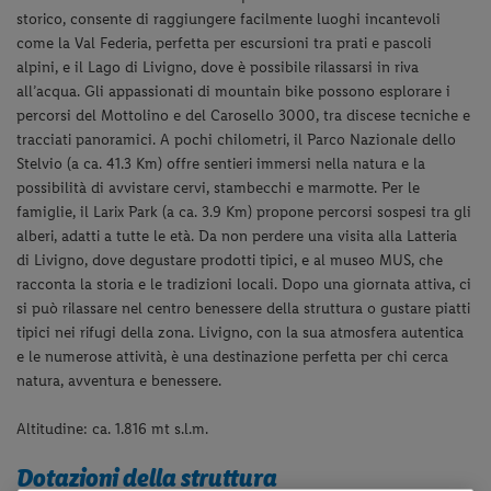
storico, consente di raggiungere facilmente luoghi incantevoli
come la Val Federia, perfetta per escursioni tra prati e pascoli
alpini, e il Lago di Livigno, dove è possibile rilassarsi in riva
all’acqua. Gli appassionati di mountain bike possono esplorare i
percorsi del Mottolino e del Carosello 3000, tra discese tecniche e
tracciati panoramici. A pochi chilometri, il Parco Nazionale dello
Stelvio (a ca. 41.3 Km) offre sentieri immersi nella natura e la
possibilità di avvistare cervi, stambecchi e marmotte. Per le
famiglie, il Larix Park (a ca. 3.9 Km) propone percorsi sospesi tra gli
alberi, adatti a tutte le età. Da non perdere una visita alla Latteria
di Livigno, dove degustare prodotti tipici, e al museo MUS, che
racconta la storia e le tradizioni locali. Dopo una giornata attiva, ci
si può rilassare nel centro benessere della struttura o gustare piatti
tipici nei rifugi della zona. Livigno, con la sua atmosfera autentica
e le numerose attività, è una destinazione perfetta per chi cerca
natura, avventura e benessere.
Altitudine: ca.
1.816 mt s.l.m.
Dotazioni della struttura