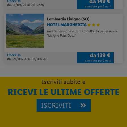
da
149 €
Check-in
dal 15/09/26
al 01/10/26
a persona per 2 notti
Lombardia
Livigno (SO)
HOTEL MARGHERITA
mezza pensione + utilizzo dell’area benessere +
"Livigno Pass Gold"
da
139 €
Check-in
dal 29/08/26
al 03/09/26
a persona per 2 notti
Iscriviti subito e
RICEVI LE ULTIME OFFERTE
Per aggiungere
Lidl Viaggi
alla tua
Home, apri il menu opzioni evidenziato
ISCRIVITI
dall' icona
e seleziona
Installa
applicazione