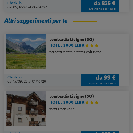
da
835 €
Check-in
dal 05/12/26
al 24/04/27
a persona per 7 notti
Altri suggerimenti per te
Lombardia
Livigno (SO)
HOTEL 2000 EIRA
pernottamento e prima colazione
da
99 €
Check-in
dal 15/09/26
al 01/10/26
a persona per 2 notti
Lombardia
Livigno (SO)
HOTEL 2000 EIRA
mezza pensione