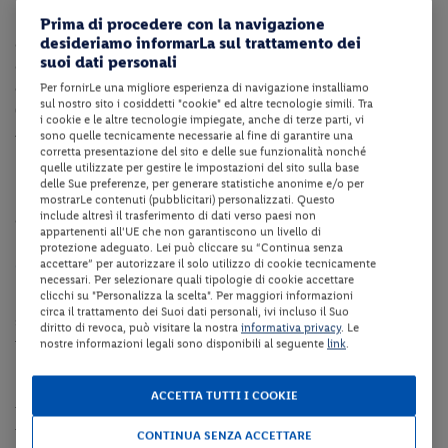
La struttura dispone di reception (dalle ore 07:00 alle ore 23:00
Prima di procedere con la navigazione
desideriamo informarLa sul trattamento dei
ca), bar, ristorante, centro benessere,
terrazza,
sala TV,
suoi dati personali
collegamento internet Wi-Fi in tutta la struttura, deposito bagagli,
deposito biciclette e parcheggio esterno fino ad esaurimento posti
Per fornirLe una migliore esperienza di navigazione installiamo
sul nostro sito i cosiddetti "cookie" ed altre tecnologie simili. Tra
(ingresso da via Crosal, Ztl2).
i cookie e le altre tecnologie impiegate, anche di terze parti, vi
A pagamento: garage su richiesta (Euro 15.00 a notte da pagare in
sono quelle tecnicamente necessarie al fine di garantire una
corretta presentazione del sito e delle sue funzionalità nonché
loco).
quelle utilizzate per gestire le impostazioni del sito sulla base
delle Sue preferenze, per generare statistiche anonime e/o per
NB: La struttura si trova in zona ZTL, il cliente è invitato a
mostrarLe contenuti (pubblicitari) personalizzati. Questo
include altresì il trasferimento di dati verso paesi non
contattare la struttura prima del check-in.
appartenenti all'UE che non garantiscono un livello di
protezione adeguato. Lei può cliccare su “Continua senza
Camere
accettare” per autorizzare il solo utilizzo di cookie tecnicamente
necessari. Per selezionare quali tipologie di cookie accettare
clicchi su "Personalizza la scelta". Per maggiori informazioni
Le
camere doppie/triple Standard
(ca. 16 mq) dispongono di
circa il trattamento dei Suoi dati personali, ivi incluso il Suo
servizi privati, asciugacapelli, telefono, TV satellitare, collegamento
diritto di revoca, può visitare la nostra
informativa privacy
. Le
internet Wi-Fi e cassaforte.
nostre informazioni legali sono disponibili al seguente
link
.
Le
camere
doppie/triple
Deluxe
(ca. 30 mq)
dispongono di servizi
ACCETTA TUTTI I COOKIE
privati, asciugacapelli, telefono, TV satellitare, collegamento
internet Wi-Fi, cassaforte e hanno il balcone.
CONTINUA SENZA ACCETTARE