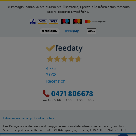
Le immagini hanno valore puramente illustrativo; i prezzi e le informazioni possono
essere soggetti a modifiche.
4,7
/5
3.038
Recensioni
0471 806678
Lun-Sab 9.00 - 13.00 | 14.00 - 18.00
Informativa privacy
|
Cookie Policy
Per l’erogazione dei servizi di viaggio è responsabile /direzione tecnica Ignas Tour
S.p.A., Largo Cesare Battisti, 28 - 39044 Egna (BZ) - Italia, P.IVA: 01652670215. Lidl
Italia S.r.l. non è organizzatore né venditore del servizio viaggio, ai sensi dell’articolo