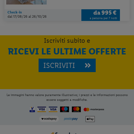
da
995 €
Check-in
dal 17/08/26
al 26/10/26
a persona per 7 notti
Iscriviti subito e
RICEVI LE ULTIME OFFERTE
ISCRIVITI
Per aggiungere
Lidl Viaggi
alla tua
Home, apri il menu opzioni evidenziato
Le immagini hanno valore puramente illustrativo; i prezzi e le informazioni possono
dall' icona
e seleziona
Installa
essere soggetti a modifiche.
applicazione