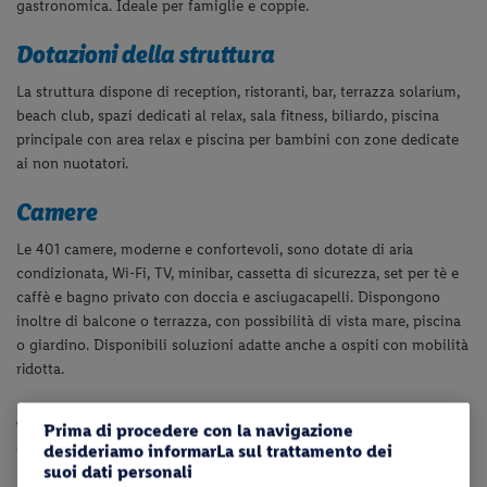
gastronomica. Ideale per famiglie e coppie.
Dotazioni della struttura
La struttura dispone di reception, ristoranti, bar, terrazza solarium,
beach club, spazi dedicati al relax, sala fitness, biliardo, piscina
principale con area relax e piscina per bambini con zone dedicate
ai non nuotatori.
Camere
Le 401 camere, moderne e confortevoli, sono dotate di aria
condizionata, Wi-Fi, TV, minibar, cassetta di sicurezza, set per tè e
caffè e bagno privato con doccia e asciugacapelli.
Dispongono
inoltre di balcone o terrazza, con possibilità di vista mare, piscina
o giardino. Disponibili soluzioni adatte anche a ospiti con mobilità
ridotta.
Spiaggia
Prima di procedere con la navigazione
desideriamo informarLa sul trattamento dei
Direttamente affacciato sulla bellissima spiaggia di Cala Llonga,
suoi dati personali
una spiaggia pubblica di sabbia premiata con Bandiera Blu, l’hotel