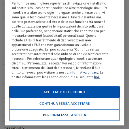
Per fornirLe una migliore esperienza di navigazione installiamo
consente un accesso immediato al mare.
La spiaggia è attrezzata
sul nostro sito i cosiddetti "cookie" ed altre tecnologie simili. Tra
con lettini, ombrelloni e materassini (a pagamento) ed è
i cookie e le altre tecnologie impiegate, anche di terze parti, vi
sorvegliata da bagnino. È inoltre accessibile ai cani e dotata di
sono quelle tecnicamente necessarie al fine di garantire una
corretta presentazione del sito e delle sue funzionalità nonché
lungomare, ideale per passeggiate rilassanti.
quelle utilizzate per gestire le impostazioni del sito sulla base
delle Sue preferenze, per generare statistiche anonime e/o per
Documenti di viaggio e visti
mostrarLe contenuti (pubblicitari) personalizzati. Questo
include altresì il trasferimento di dati verso paesi non
appartenenti all'UE che non garantiscono un livello di
È esclusivo dei turisti, prima di effettuare una vacanza in Italia o
protezione adeguato. Lei può cliccare su “Continua senza
all’estero, di verificare la validità e la validità residua dei propri
accettare” per autorizzare il solo utilizzo di cookie tecnicamente
documenti, nonché dei visti e di tutti i certificati eventualmente
necessari. Per selezionare quali tipologie di cookie accettare
clicchi su "Personalizza la scelta". Per maggiori informazioni
richiesti.
circa il trattamento dei Suoi dati personali, ivi incluso il Suo
diritto di revoca, può visitare la nostra
informativa privacy
. Le
nostre informazioni legali sono disponibili al seguente
link
.
Nota bene:
il passaporto con validità residua di almeno 6 mesi
dalla data di rientro dal viaggio resta il principale documento per
le trasferte oltre confine. Nel caso in cui il Paese di destinazione
ACCETTA TUTTI I COOKIE
accetti come documento la carta d'identità, ricordiamo che a
partire dal 3 agosto 2026, la carta di identità cartacea non sarà più
CONTINUA SENZA ACCETTARE
valida; il documento cartaceo non potrà più essere utilizzato né
PERSONALIZZA LA SCELTA
sul territorio nazionale né ai fini dell’espatrio. Tutti i cittadini
italiani dovranno essere muniti di carta di identità elettronica o di
passaporto.