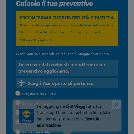
Calcola il tuo preventivo
RICONFERMA DISPONIBILITÀ E TARIFFA
Il nostro ufficio operativo si riserva di darVi riconferma della
disponibilità e della tariffa entro 48 ore lavorative dalla
Vostra prenotazione.
I costi variano a seconda del periodo di viaggio selezionato.
Inserisci i dati richiesti per ottenere un
preventivo aggiornato.
Scegli l'aeroporto di partenza
Bergamo Orio al Serio
Bologna G. Marconi
Milano Malpensa
Napoli Capodichino
Pisa Galileo Galilei