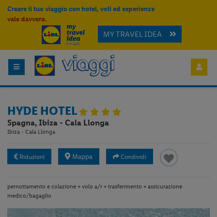
Creare il tuo viaggio con hotel, voli ed esperienze
vale davvero.
MY TRAVEL IDEA
HYDE HOTEL
Spagna, Ibiza - Cala Llonga
Ibiza - Cala Llonga
Mappa
Riduzioni
Condividi
pernottamento e colazione + volo a/r + trasferimento + assicurazione
medico/bagaglio