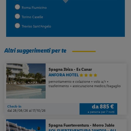
Roma Fiumicino
Torino Caselle
Treviso Sant'Angelo
Altri suggerimenti per te
Spagna
Ibiza - Es Canar
ANFORA HOTEL
pernottamento e colazione + volo a/r +
trasferimento + assicurazione medico/bagaglio
da
885 €
Check-in
dal 28/08/26
al 17/10/26
a persona per 7 notti
Spagna
Fuerteventura - Morro Jable
SOL FUERTEVENTURA JANDIA - ALL