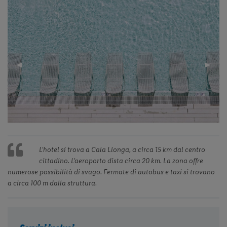
Previous
◀︎
Next
▶︎
Slide
Slide
L’hotel si trova a Cala Llonga, a circa 15 km dal centro
cittadino. L’aeroporto dista circa 20 km. La zona offre
numerose possibilità di svago. Fermate di autobus e taxi si trovano
a circa 100 m dalla struttura.