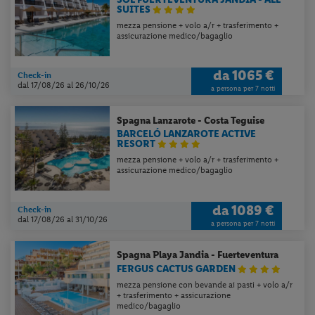
SUITES
mezza pensione + volo a/r + trasferimento +
assicurazione medico/bagaglio
da
1065 €
Check-in
dal 17/08/26
al 26/10/26
a persona per 7 notti
Spagna
Lanzarote - Costa Teguise
BARCELÓ LANZAROTE ACTIVE
RESORT
mezza pensione + volo a/r + trasferimento +
assicurazione medico/bagaglio
da
1089 €
Check-in
dal 17/08/26
al 31/10/26
a persona per 7 notti
Spagna
Playa Jandia - Fuerteventura
FERGUS CACTUS GARDEN
mezza pensione con bevande ai pasti + volo a/r
+ trasferimento + assicurazione
medico/bagaglio