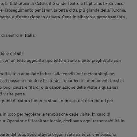
o, la Biblioteca di Celsio, il Grande Teatro e l’Ephesus Experience
te. Proseguimento per Izmir, la terza città più grande della Turchia,
albergo e sistemazione in camera. Cena in albergo e pernottamento.
i rientro in Italia.
ione dei siti.
ti con un letto aggiunto tipo letto divano o letto pieghevole con
odificate o annullate in base alle condizioni meteorologiche.
locali possono chiudere le strade, i quartieri o i monumenti turistici
puo’ causare ritardi o la cancellazione delle visite a qualsiasi
 visite perse.
punti di ristoro lungo la strada o presso dei distributori per
a in loco per regolare le tempistiche delle visite. In caso di
Tour Operator e il fornitore locale, declinano ogni responsabilità in
parte del tour. Sono attività organizzate da terzi, che possono