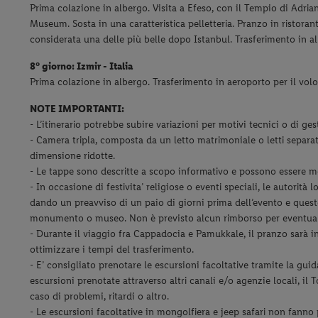
Prima colazione in albergo. Visita a Efeso, con il Tempio di Adrian
Museum. Sosta in una caratteristica pelletteria. Pranzo in ristoran
considerata una delle più belle dopo Istanbul. Trasferimento in 
8° giorno: Izmir - Italia
Prima colazione in albergo. Trasferimento in aeroporto per il volo d
NOTE IMPORTANTI:
- L’itinerario potrebbe subire variazioni per motivi tecnici o di gest
- Camera tripla, composta da un letto matrimoniale o letti separa
dimensione ridotte.
- Le tappe sono descritte a scopo informativo e possono essere m
- In occasione di festivita’ religiose o eventi speciali, le autorità 
dando un preavviso di un paio di giorni prima dell’evento e questo 
monumento o museo. Non è previsto alcun rimborso per eventuali
- Durante il viaggio fra Cappadocia e Pamukkale, il pranzo sarà in 
ottimizzare i tempi del trasferimento.
- E’ consigliato prenotare le escursioni facoltative tramite la guid
escursioni prenotate attraverso altri canali e/o agenzie locali, il 
caso di problemi, ritardi o altro.
- Le escursioni facoltative in mongolfiera e jeep safari non fanno 