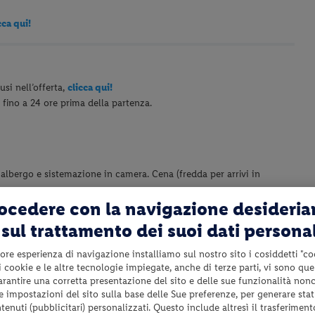
cca qui!
usi nell’offerta,
clicca qui!
e fino a 24 ore prima della partenza.
albergo e sistemazione in camera. Cena (fredda per arrivi in
rocedere con la navigazione desideri
sul trattamento dei suoi dati persona
i esclusa), antico centro dedicato al dio della salute, Esculapio.
per la loro bellezza e qualità. Pranzo in ristorante. Proseguimento
ore esperienza di navigazione installiamo sul nostro sito i cosiddetti "co
lungo al mondo per lunghezza della sua campata centrale. Arrivo a
 i cookie e le altre tecnologie impiegate, anche di terze parti, vi sono qu
strada più popolare della città piena di tutti i tipi di negozi,
garantire una corretta presentazione del sito e delle sue funzionalità non
i Pera per fotografare la Chiesa di St. Maria Draperis, la Cattedrale di
 le impostazioni del sito sulla base delle Sue preferenze, per generare sta
enuti (pubblicitari) personalizzati. Questo include altresì il trasferiment
il Passaggio di Fiori. Trasferimento in albergo e sistemazione in