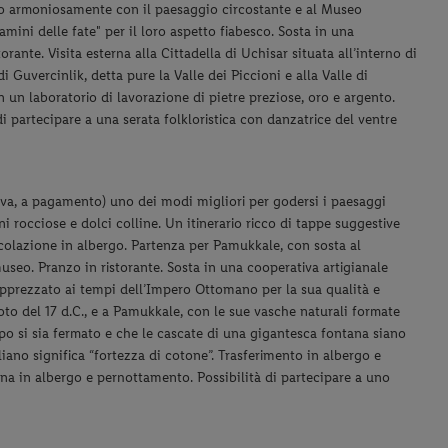
dono armoniosamente con il paesaggio circostante e al Museo
ini delle fate" per il loro aspetto fiabesco. Sosta in una
rante. Visita esterna alla Cittadella di Uchisar situata all’interno di
 Guvercinlik, detta pure la Valle dei Piccioni e alla Valle di
n un laboratorio di lavorazione di pietre preziose, oro e argento.
i partecipare a una serata folkloristica con danzatrice del ventre
ativa, a pagamento) uno dei modi migliori per godersi i paesaggi
ni rocciose e dolci colline. Un itinerario ricco di tappe suggestive
 colazione in albergo. Partenza per Pamukkale, con sosta al
seo. Pranzo in ristorante. Sosta in una cooperativa artigianale
apprezzato ai tempi dell’Impero Ottomano per la sua qualità e
emoto del 17 d.C., e a Pamukkale, con le sue vasche naturali formate
po si sia fermato e che le cascate di una gigantesca fontana siano
iano significa “fortezza di cotone”. Trasferimento in albergo e
ena in albergo e pernottamento. Possibilità di partecipare a uno