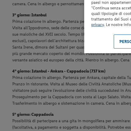
paesi non appartenent
camera. Cena in albergo e pernottamento.
“Continua senza accett
quali tipologie di coo
3° giorno: Istanbul
trattamento dei Suoi da
Prima colazione in albergo. Partenza per la penisola antica. Attr
privacy
. Le nostre inf
Visita all’Ippodromo, sede delle corse delle bighe; agli obelisc
sue maioliche del XVII secolo. Tempo libero per visitare autonoma
esclusi), capolavori dell’architettura bizantina. Pranzo in ristora
PERSO
Santa Irene, dimora dei Sultani per quasi quattro secoli, che tes
più grande mercato coperto del mondo. Possibilità di partecipare 
versante asiatico ed europeo della città. Rientro in albergo. Cen
4° giorno: Istanbul - Ankara - Cappadocia (737 km)
Prima colazione in albergo. Partenza per Ankara, capitale della T
Pranzo in ristorante. Visita al Museo delle Civiltà Anatoliche (Muse
visitatore può seguire l’evoluzione delle civiltà succedutesi in Ana
Proseguimento per la Cappadocia con sosta al Lago Salato. Visita a
Trasferimento in albergo e sistemazione in camera. Cena in albe
5° giorno: Cappadocia
Possibilità di partecipare a una gita in mongolfiera per ammirare 
(facoltativa, a pagamento e soggetta a disponibilità. Potrebbe es