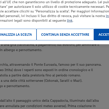
i all'UE che non garantiscono un livello di protezione adeguato. Lei può
are” per autorizzare il solo utilizzo di cookie tecnicamente necessari. P
kie accettare clicchi su "Personalizza la scelta". Per maggiori informazioni
ti personali, ivi incluso il Suo diritto di revoca, può visitare la nostra
in
aversamento del Corno d'Oro, l'antico porto bizantino e ottomano.
ormazioni legali sono disponibili al seguente
link
.
hi e alla Moschea del Sultano Ahmet, nota come Moschea Blu per le
mente la Chiesa di Santa Sofia e la Cisterna Basilica (ingressi
nte. Visita al Palazzo Topkapi con sezione Harem e alla Chiesa di
NALIZZA LA SCELTA
CONTINUA SENZA ACCETTARE
ACCET
timonia la magnificenza dell’Impero Ottomano, e al Gran Bazaar, il
a una gita (facoltativa, a pagamento) sul Bosforo, per ammirare il
a in albergo e pernottamento.
urchia, attraversando il Ponte Euroasia, famoso per il suo panorama.
o Ittita) dove i reperti sono esposti in ordine cronologico e il
tolia a partire dalla preistoria fino al periodo romano.
 una delle città sotterranee (Ozkonak, Saratli o Mazi).
rgo e pernottamento.
dall’alto il paesaggio unico della Cappadocia, illuminato dall’alba
sere annullata per condizioni meteo avverse). Prima colazione in