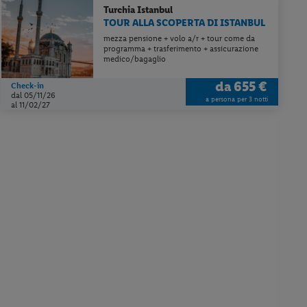
Turchia
Istanbul
TOUR ALLA SCOPERTA DI ISTANBUL
mezza pensione + volo a/r + tour come da
programma + trasferimento + assicurazione
medico/bagaglio
da
655 €
Check-in
dal 05/11/26
a persona per 3 notti
al 11/02/27