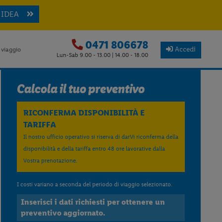
 IDEA
0471 806678
Accedi
 viaggio
Lun-Sab 9.00 - 13.00 | 14.00 - 18.00
Calcola il tuo preventivo
RICONFERMA DISPONIBILITÀ E
TARIFFA
Il nostro ufficio operativo si riserva di darVi riconferma della
disponibilità e della tariffa entro 48 ore lavorative dalla
Vostra prenotazione.
I costi variano a seconda del periodo di viaggio selezionato.
Inserisci i dati richiesti per ottenere un
preventivo aggiornato.