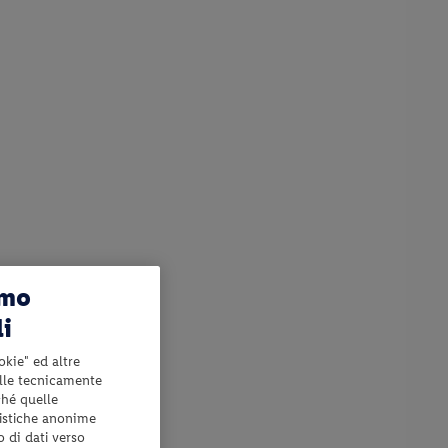
amo
li
okie" ed altre
elle tecnicamente
ché quelle
tistiche anonime
o di dati verso