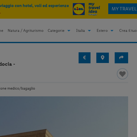
 viaggio con hotel, voli ed esperienze
MY TRAVEL
.
me
Natura / Agriturismo
Categorie
Italia
Estero
Crea il tuo
docia -
zione medico/bagaglio