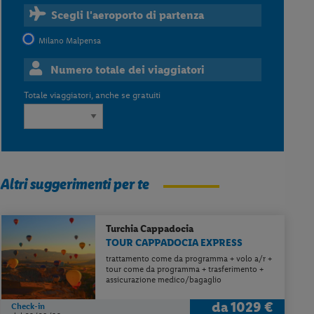
Scegli l'aeroporto di partenza
Milano Malpensa
Numero totale dei viaggiatori
Totale viaggiatori, anche se gratuiti
Altri suggerimenti per te
Turchia
Cappadocia
TOUR CAPPADOCIA EXPRESS
trattamento come da programma + volo a/r +
tour come da programma + trasferimento +
assicurazione medico/bagaglio
da
1029 €
Check-in