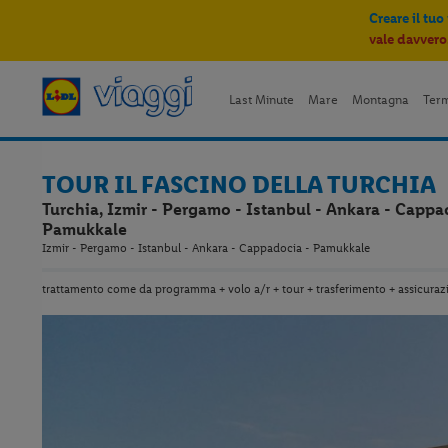
Creare il tuo
vale davvero
Last Minute
Mare
Montagna
Ter
TOUR IL FASCINO DELLA TURCHIA
Turchia, Izmir - Pergamo - Istanbul - Ankara - Cappa
Pamukkale
Izmir - Pergamo - Istanbul - Ankara - Cappadocia - Pamukkale
trattamento come da programma + volo a/r + tour + trasferimento + assicura