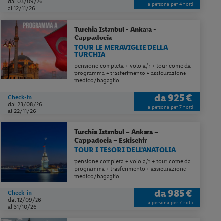
dal 03/09/26
a persona per 4 notti
al 12/11/26
Turchia
Istanbul - Ankara -
Cappadocia
TOUR LE MERAVIGLIE DELLA
TURCHIA
pensione completa + volo a/r + tour come da
programma + trasferimento + assicurazione
medico/bagaglio
da
925 €
Check-in
dal 23/08/26
a persona per 7 notti
al 22/11/26
Turchia
Istanbul – Ankara –
Cappadocia – Eskisehir
TOUR I TESORI DELL'ANATOLIA
pensione completa + volo a/r + tour come da
programma + trasferimento + assicurazione
medico/bagaglio
da
985 €
Check-in
dal 12/09/26
a persona per 7 notti
al 31/10/26