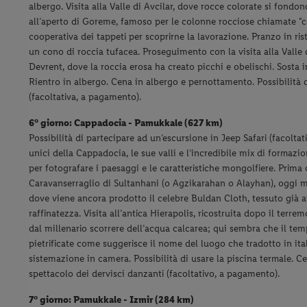
albergo. Visita alla Valle di Avcilar, dove rocce colorate si fon
all’aperto di Goreme, famoso per le colonne rocciose chiamate "cam
cooperativa dei tappeti per scoprirne la lavorazione. Pranzo in risto
un cono di roccia tufacea. Proseguimento con la visita alla Valle di
Devrent, dove la roccia erosa ha creato picchi e obelischi. Sosta i
Rientro in albergo. Cena in albergo e pernottamento. Possibilità d
(facoltativa, a pagamento).
6° giorno: Cappadocia - Pamukkale (627 km)
Possibilità di partecipare ad un’escursione in Jeep Safari (facolt
unici della Cappadocia, le sue valli e l’incredibile mix di formazio
per fotografare i paesaggi e le caratteristiche mongolfiere. Prima
Caravanserraglio di Sultanhani (o Agzikarahan o Alayhan), oggi mu
dove viene ancora prodotto il celebre Buldan Cloth, tessuto già 
raffinatezza. Visita all’antica Hierapolis, ricostruita dopo il terr
dal millenario scorrere dell’acqua calcarea; qui sembra che il tem
pietrificate come suggerisce il nome del luogo che tradotto in ital
sistemazione in camera. Possibilità di usare la piscina termale. C
spettacolo dei dervisci danzanti (facoltativo, a pagamento).
7° giorno: Pamukkale - Izmir (284 km)