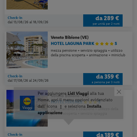
da
289 €
Check-in
dal 13/08/26
al 18/09/26
per unità per 2 notti
Veneto
Bibione (VE)
HOTEL LAGUNA PARK
S
mezza pensione + servizio spiaggia + utilizzo
della piscina scoperta + animazione + miniclub
da
359 €
Check-in
dal 17/08/26
al 24/09/26
a persona per 3 notti
Veneto
Bibione (VE)
HOTEL FIRENZE
S
pernottamento e colazione + utilizzo della
piscina scoperta + servizio spiaggia
da
189 €
Check-in