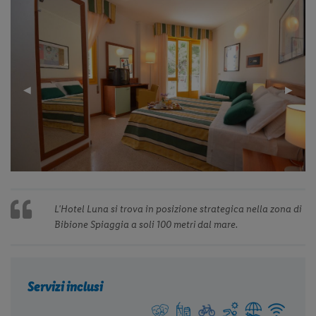
Previous
◀︎
Next
▶︎
Slide
Slide
L'Hotel Luna si trova in posizione strategica nella zona di
Bibione Spiaggia a soli 100 metri dal mare.
Servizi inclusi