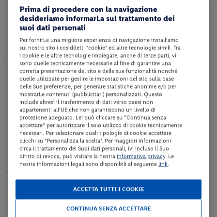
vicinanze si trovano le Bibione Thermae, facilmente raggiungibili a
Prima di procedere con la navigazione
piedi, così come le principali piste ciclabili che attraversano la
desideriamo informarLa sul trattamento dei
località e collegano le zone naturalistiche circostanti. L’area è ben
suoi dati personali
organizzata e offre accesso diretto al lungomare, agli stabilimenti
Per fornirLe una migliore esperienza di navigazione installiamo
balneari attrezzati e ai collegamenti verso le zone lagunari e
sul nostro sito i cosiddetti "cookie" ed altre tecnologie simili. Tra
i cookie e le altre tecnologie impiegate, anche di terze parti, vi
pinete, rendendo la struttura un punto di partenza comodo per
sono quelle tecnicamente necessarie al fine di garantire una
esplorare il territorio.
corretta presentazione del sito e delle sue funzionalità nonché
quelle utilizzate per gestire le impostazioni del sito sulla base
Dotazioni della struttura
delle Sue preferenze, per generare statistiche anonime e/o per
mostrarLe contenuti (pubblicitari) personalizzati. Questo
include altresì il trasferimento di dati verso paesi non
La struttura dispone di reception (24h), ristorante, sala TV, terrazza,
appartenenti all'UE che non garantiscono un livello di
ascensore, bar, noleggio biciclette secondo disponibilità, piscina
protezione adeguato. Lei può cliccare su “Continua senza
accettare” per autorizzare il solo utilizzo di cookie tecnicamente
scoperta con piscina per bambini integrata e lettini e ombrelloni
necessari. Per selezionare quali tipologie di cookie accettare
fino ad esaurimento, animazione secondo il programma della
clicchi su "Personalizza la scelta". Per maggiori informazioni
struttura, sala giochi, parcheggio fino ad esaurimento posti e
circa il trattamento dei Suoi dati personali, ivi incluso il Suo
diritto di revoca, può visitare la nostra
informativa privacy
. Le
collegamento internet Wi-Fi in tutta la struttura.
nostre informazioni legali sono disponibili al seguente
link
.
A pagamento: noleggio e-bike su richiesta a pagamento, colonnina
di ricarica per auto elettriche.
ACCETTA TUTTI I COOKIE
Camere
CONTINUA SENZA ACCETTARE