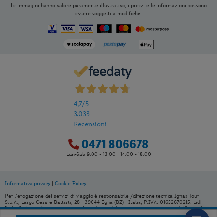
Le immagini hanno valore puramente illustrativo; i prezzi e le informazioni possono
essere soggetti a modifiche.
Per aggiungere
Lidl Viaggi
alla tua
Home, apri il menu opzioni evidenziato
dall' icona
e seleziona
Installa
applicazione
4,7
/5
3.033
Recensioni
0471 806678
Lun-Sab 9.00 - 13.00 | 14.00 - 18.00
Informativa privacy
|
Cookie Policy
Per l’erogazione dei servizi di viaggio è responsabile /direzione tecnica Ignas Tour
S.p.A., Largo Cesare Battisti, 28 - 39044 Egna (BZ) - Italia, P.IVA: 01652670215. Lidl
Italia S.r.l. non è organizzatore né venditore del servizio viaggio, ai sensi dell’articolo
83 del Dlgs 206/2005. È venditore Ignas Tour S.p.A., Largo Cesare Battisti, 28 - 39044