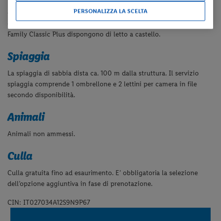
Le camere Classic Plus sono dotate di servizi privati, aria
PERSONALIZZA LA SCELTA
condizionata, TV satellitare, minibar (consumazioni a pagamento),
cassaforte gratuita e collegamento internet Wi-Fi. Le camere
Family Classic Plus dispongono di letto a castello.
Spiaggia
La spiaggia di sabbia dista ca. 100 m dalla struttura. Il servizio
spiaggia comprende 1 ombrellone e 2 lettini per camera in file
secondo disponibilità.
Animali
Animali non ammessi.
Culla
Culla gratuita fino ad esaurimento. E’ obbligatoria la selezione
dell’opzione aggiuntiva in fase di prenotazione.
CIN: IT027034A12S9N9P67