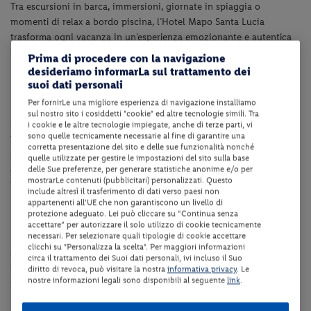
Tra escursioni in barca, immersioni, giornate in spiaggia o
momenti di relax a bordo piscina, l’
Hotel Mapo Santa Lucia
trasforma ogni vacanza in un’esperienza emozionante e autentica
nel cuore del Salento più suggestivo.
Prima di procedere con la navigazione
desideriamo informarLa sul trattamento dei
Dotazioni della struttura
suoi dati personali
Per fornirLe una migliore esperienza di navigazione installiamo
La struttura dispone di reception, ascensore, bar, ristorante, piscina
sul nostro sito i cosiddetti "cookie" ed altre tecnologie simili. Tra
scoperta con lettini ed ombrelloni fino ad esaurimento e piscina
i cookie e le altre tecnologie impiegate, anche di terze parti, vi
sono quelle tecnicamente necessarie al fine di garantire una
per bambini integrata, idromassaggio esterno, giardino e
corretta presentazione del sito e delle sue funzionalità nonché
collegamento internet Wi-Fi in tutta la struttura.
quelle utilizzate per gestire le impostazioni del sito sulla base
A pagamento: parcheggio, noleggio biciclette e e-bike, campo da
delle Sue preferenze, per generare statistiche anonime e/o per
mostrarLe contenuti (pubblicitari) personalizzati. Questo
tennis a pagamento e noleggio surf e windsurf.
include altresì il trasferimento di dati verso paesi non
appartenenti all'UE che non garantiscono un livello di
Camere
protezione adeguato. Lei può cliccare su “Continua senza
accettare” per autorizzare il solo utilizzo di cookie tecnicamente
necessari. Per selezionare quali tipologie di cookie accettare
Le
camere
Standard
sono dotate di servizi privati, asciugacapelli,
clicchi su "Personalizza la scelta". Per maggiori informazioni
aria condizionata, televisione, mini frigo, collegamento internet
circa il trattamento dei Suoi dati personali, ivi incluso il Suo
Wi-Fi e cassaforte. Le camere multiple hanno 2 camere con letto
diritto di revoca, può visitare la nostra
informativa privacy
. Le
nostre informazioni legali sono disponibili al seguente
link
.
matrimoniale.