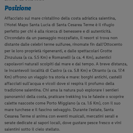
Posizione
Affacciato sul mare cristallino della costa adriatica salentina,
l’Hotel Mapo Santa Lucia di Santa Cesarea Terme è il rifugio
perfetto per chi è alla ricerca di benessere e di autenticità.
Circondato da un paesaggio mozzafiato, il resort si trova non
distante dalle celebri terme sulfuree, rinomate fin dall’Ottocento
per le loro proprietà rigeneranti, e dalle spettacolari Grotte
Zinzulusa (a ca. 5.5 Km) e Romanelli (a ca. 4 Km), autentici
capolavori naturali scolpiti dal mare e dal tempo.
A breve distanza,
le incantevoli località di
Castro (a ca. 5.8 Km)
e
Otranto (a ca. 17.4
Km)
offrono un viaggio tra storia e mare: borghi antichi, castelli
affacciati sull’acqua e vicoli dove si respira il profumo della
tradizione salentina. Chi ama la natura può esplorare i
sentieri
panoramici della costa
, praticare trekking tra le falesie o scoprire
calette nascoste come
Porto Miggiano (a ca. 1.6 Km)
, con il suo
mare turchese e il fascino selvaggio.
Durante l’estate, Santa
Cesarea Terme si anima con eventi musicali, mercatini serali e
serate dedicate ai sapori locali, dove gustare pesce fresco e vini
salentini sotto il cielo stellato.