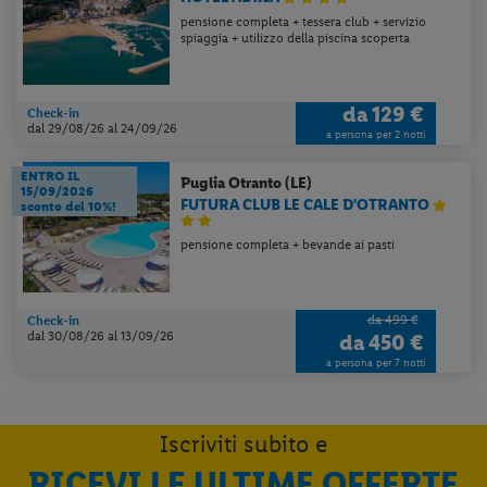
pensione completa + tessera club + servizio
spiaggia + utilizzo della piscina scoperta
da
129 €
Check-in
dal 29/08/26
al 24/09/26
a persona per 2 notti
ENTRO IL
Puglia
Otranto (LE)
15/09/2026
FUTURA CLUB LE CALE D'OTRANTO
sconto del 10%!
pensione completa + bevande ai pasti
da 499 €
Check-in
dal 30/08/26
al 13/09/26
da
450 €
a persona per 7 notti
Iscriviti subito e
RICEVI LE ULTIME OFFERTE