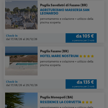
dall' icona
e seleziona
Installa
Puglia
Savelletri di Fasano (BR)
applicazione
AGRITURISMO MASSERIA SAN
LEONARDO
pernottamento e colazione + utilizzo della
piscina scoperta
da
105 €
Check-in
dal 17/08/26
al 26/12/26
a persona per 2 notti
Puglia
Fasano (BR)
HOTEL MARE NOSTRUM
pernottamento e colazione + utilizzo della
piscina scoperta
da
135 €
Check-in
dal 17/08/26
al 29/10/26
a persona per 2 notti
Puglia
Monopoli (BA)
RESIDENCE LA CORVETTA
pernottamento e colazione + utilizzo della