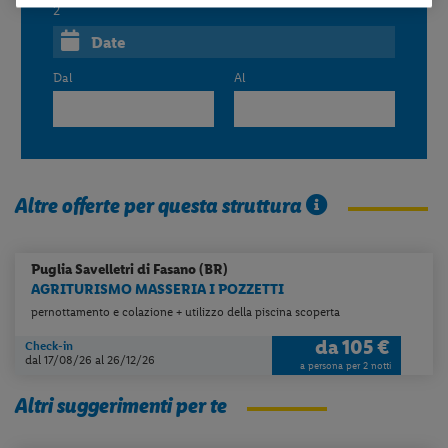
2
Date
Dal
Al
Altre offerte per questa struttura
Puglia
Savelletri di Fasano (BR)
AGRITURISMO MASSERIA I POZZETTI
pernottamento e colazione + utilizzo della piscina scoperta
da
105 €
Check-in
dal 17/08/26
al 26/12/26
a persona per 2 notti
Altri suggerimenti per te
Per aggiungere
Lidl Viaggi
alla tua
Home, apri il menu opzioni evidenziato