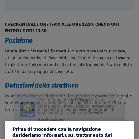
CHECK-IN DALLE ORE 15:00 ALLE ORE 22:30, CHECK-OUT
ENTRO LE ORE 10:30
Posizione
L’Agriturismo Masseria i Pozzetti è una struttura tipica pugliese,
situata nella marina di Savelletri a ca. 2 km di distanza da Fasano.
La struttura è circondata da uliveti secolari, alberi da frutto e dista
ca. 3 km dalla spiaggia di Savelletri.
Dotazioni della struttura
La struttura dispone di giardino, bar, piscina scoperta con lettini e
ombrelloni fino ad esaurimento, collegamento internet Wi-Fi in
tutta la struttura e parcheggio fino ad esaurimento posti.
Camere
Prima di procedere con la navigazione
Le camere
Standard
dispongono di servizi privati, asciugacapelli,
desideriamo informarLa sul trattamento dei