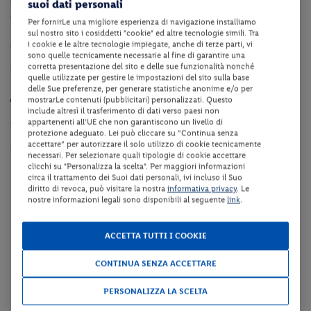
suoi dati personali
TV, minibar (consumazione a pagamento) e collegamento internet
Wi-Fi.
Per fornirLe una migliore esperienza di navigazione installiamo
sul nostro sito i cosiddetti "cookie" ed altre tecnologie simili. Tra
Le camere
Superior
dispongono di servizi privati, asciugacapelli,
i cookie e le altre tecnologie impiegate, anche di terze parti, vi
TV, minibar (consumazione a pagamento), camino, patio comune e
sono quelle tecnicamente necessarie al fine di garantire una
collegamento internet Wi-Fi.
corretta presentazione del sito e delle sue funzionalità nonché
quelle utilizzate per gestire le impostazioni del sito sulla base
delle Sue preferenze, per generare statistiche anonime e/o per
Animali
mostrarLe contenuti (pubblicitari) personalizzati. Questo
include altresì il trasferimento di dati verso paesi non
Animali non ammessi.
appartenenti all'UE che non garantiscono un livello di
protezione adeguato. Lei può cliccare su “Continua senza
accettare” per autorizzare il solo utilizzo di cookie tecnicamente
CIN: IT074007B500022935
necessari. Per selezionare quali tipologie di cookie accettare
clicchi su "Personalizza la scelta". Per maggiori informazioni
Calcola il tuo preventivo
circa il trattamento dei Suoi dati personali, ivi incluso il Suo
diritto di revoca, può visitare la nostra
informativa privacy
. Le
nostre informazioni legali sono disponibili al seguente
link
.
I costi variano a seconda del periodo di viaggio selezionato.
Inserisci i dati richiesti per ottenere un
ACCETTA TUTTI I COOKIE
preventivo aggiornato.
CONTINUA SENZA ACCETTARE
Numero totale dei viaggiatori
PERSONALIZZA LA SCELTA
Totale viaggiatori, anche se gratuiti