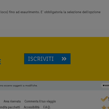
loco) fino ad esaurimento. E' obbligatoria la selezione dell'opzione
ISCRIVITI
E
ono essere soggetti a modifiche.
Area riservata
Commenta il tuo viaggio
endita pacchetti
Accessibilità
F.A.Q.