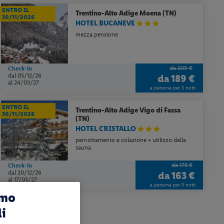
ENTRO IL
Trentino-Alto Adige
Moena (TN)
30/11/2026
HOTEL BUCANEVE
mezza pensione
da 209 €
Check-in
dal 05/12/26
da
189 €
al 24/03/27
a persona per 3 notti
ENTRO IL
Trentino-Alto Adige
Vigo di Fassa
30/11/2026
(TN)
HOTEL CRISTALLO
pernottamento e colazione + utilizzo della
sauna
da 175 €
Check-in
dal 20/12/26
da
163 €
al 17/03/27
a persona per 3 notti
amo
li