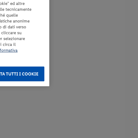
okie" ed altre
elle tecnicamente
ché quelle
tistiche anonime
o di dati verso
 cliccare su
er selezionare
 circa il
formativa
TA TUTTI I COOKIE