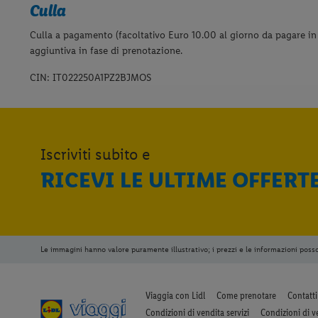
Culla
Culla a pagamento (facoltativo Euro 10.00 al giorno da pagare in 
aggiuntiva in fase di prenotazione.
CIN: IT022250A1PZ2BJMOS
Iscriviti subito e
RICEVI LE ULTIME OFFERT
Le immagini hanno valore puramente illustrativo; i prezzi e le informazioni poss
Viaggia con Lidl
Come prenotare
Contatti
Condizioni di vendita servizi
Condizioni di v