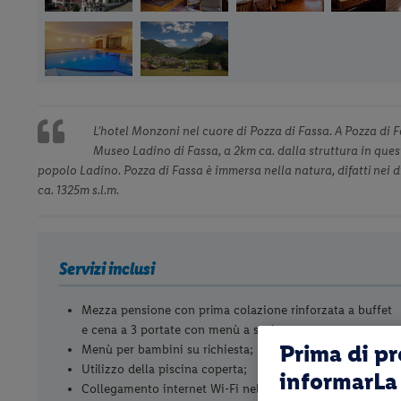
L’hotel Monzoni nel cuore di Pozza di Fassa. A Pozza di F
Museo Ladino di Fassa, a 2km ca. dalla struttura in quest
popolo Ladino. Pozza di Fassa è immersa nella natura, difatti nei di
ca. 1325m s.l.m.
Servizi inclusi
Mezza pensione con prima colazione rinforzata a buffet
e cena a 3 portate con menù a scelta;
Prima di p
Menù per bambini su richiesta;
Utilizzo della piscina coperta;
informarLa 
Collegamento internet Wi-Fi nelle zone comuni;