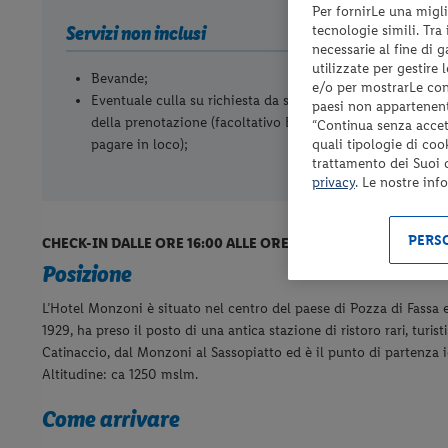
Per fornirLe una migli
Servizi non inclusi
tecnologie simili. Tra
necessarie al fine di 
utilizzate per gestire
Bevande;
e/o per mostrarLe cont
Eventuale culla su richiesta da segnalare al momento
paesi non appartenent
della prenotazione (facoltativo Euro 10.00 al giorno da
“Continua senza accett
quali tipologie di coo
pagare in loco);
trattamento dei Suoi da
privacy
. Le nostre inf
PERSO
CHECK-IN DALLE ORE 16:00 ALLE ORE 23:00, CHECK-OUT ENT
Posizione
L’Hotel Monzoni è situato nel centro del paese di Pozza di Fassa 
1929, ha preso il posto di una antica stazione di ristoro rari, turist
Catinaccio, dal Monzoni al Sassopiatto ed è il punto di partenza id
Altitudine: ca 1250 mslm.
Come arrivare