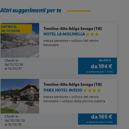
Altri suggerimenti per te
ENTRO IL
Trentino-Alto Adige
Soraga (TN)
30/11/2026
HOTEL LA MOLINELLA
mezza pensione + utilizzo del centro
benessere
da 215 €
Check-in
dal 13/12/26
da
194 €
al 10/03/27
a persona per 3 notti
Trentino-Alto Adige
Soraga (TN)
PARK HOTEL AVISIO
mezza pensione + utilizzo del centro
benessere + utilizzo della piscina coperta
da
165 €
Check-in
dal 30/08/26
a persona per 2 notti
al 16/10/26