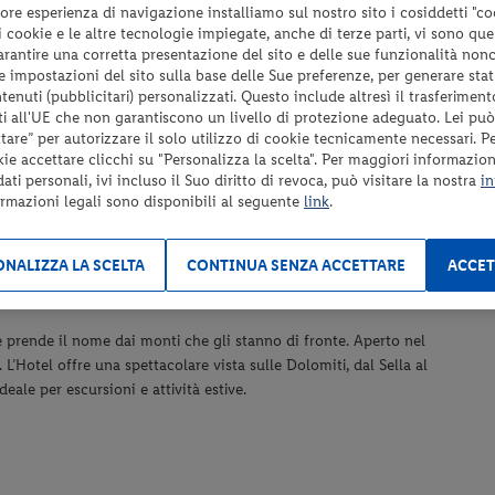
ore esperienza di navigazione installiamo sul nostro sito i cosiddetti "co
 i cookie e le altre tecnologie impiegate, anche di terze parti, vi sono qu
garantire una corretta presentazione del sito e delle sue funzionalità non
 le impostazioni del sito sulla base delle Sue preferenze, per generare sta
Tassa di soggiorno da pagare in loco se prevista;
enuti (pubblicitari) personalizzati. Questo include altresì il trasferiment
Tutto quanto non espressamente indicato nel paragrafo
i all'UE che non garantiscono un livello di protezione adeguato. Lei può
“Servizi inclusi”.
are” per autorizzare il solo utilizzo di cookie tecnicamente necessari. P
kie accettare clicchi su "Personalizza la scelta". Per maggiori informazioni
ti personali, ivi incluso il Suo diritto di revoca, può visitare la nostra
in
ormazioni legali sono disponibili al seguente
link
.
NALIZZA LA SCELTA
CONTINUA SENZA ACCETTARE
ACCET
RO LE ORE 10:00
e prende il nome dai monti che gli stanno di fronte. Aperto nel
i. L’Hotel offre una spettacolare vista sulle Dolomiti, dal Sella al
eale per escursioni e attività estive.