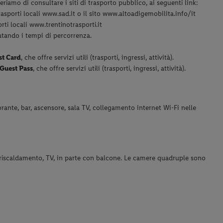
riamo di consultare i siti di trasporto pubblico, ai seguenti link:
rasporti locali www.sad.it o il sito www.altoadigemobilita.info/it
orti locali www.trentinotrasporti.it
lutando i tempi di percorrenza.
st Card
, che offre servizi utili (trasporti, ingressi, attività).
 Guest Pass
, che offre servizi utili (trasporti, ingressi, attività).
orante, bar, ascensore, sala TV, collegamento internet Wi-Fi nelle
, riscaldamento, TV, in parte con balcone. Le camere quadruple sono