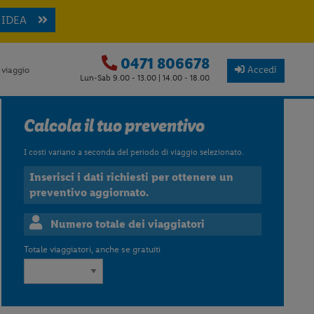
 IDEA
0471 806678
Accedi
 viaggio
Lun-Sab 9.00 - 13.00 | 14.00 - 18.00
Calcola il tuo preventivo
I costi variano a seconda del periodo di viaggio selezionato.
Inserisci i dati richiesti per ottenere un
preventivo aggiornato.
Numero totale dei viaggiatori
Totale viaggiatori, anche se gratuiti