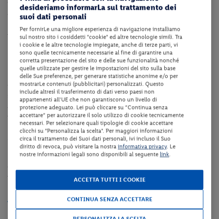
famiglie con bambini che per i giovani. Dopo una giornata al mare
desideriamo informarLa sul trattamento dei
o allo splendido Acquario Le Navi, le vie del centro, costellate di
suoi dati personali
bar, ristoranti e negozi, sono l’ideale per trascorrere una serata
Per fornirLe una migliore esperienza di navigazione installiamo
piacevole e tranquilla.
sul nostro sito i cosiddetti "cookie" ed altre tecnologie simili. Tra
i cookie e le altre tecnologie impiegate, anche di terze parti, vi
sono quelle tecnicamente necessarie al fine di garantire una
Dotazioni della struttura
corretta presentazione del sito e delle sue funzionalità nonché
quelle utilizzate per gestire le impostazioni del sito sulla base
La struttura dispone di reception, ristorante, bar, ascensore,
delle Sue preferenze, per generare statistiche anonime e/o per
mostrarLe contenuti (pubblicitari) personalizzati. Questo
giardino, terrazza, sala TV, collegamento internet Wi-Fi in tutta la
include altresì il trasferimento di dati verso paesi non
struttura e piscina coperta.
A pagamento: parcheggio privato
appartenenti all'UE che non garantiscono un livello di
adiacente alla struttura fino ad esaurimento posti, garage su
protezione adeguato. Lei può cliccare su “Continua senza
accettare” per autorizzare il solo utilizzo di cookie tecnicamente
richiesta fino ad esaurimento.
necessari. Per selezionare quali tipologie di cookie accettare
clicchi su "Personalizza la scelta". Per maggiori informazioni
Camere
circa il trattamento dei Suoi dati personali, ivi incluso il Suo
diritto di revoca, può visitare la nostra
informativa privacy
. Le
nostre informazioni legali sono disponibili al seguente
link
.
Le camere dispongono di servizi privati, asciugacapelli, aria
condizionata, telefono, TV, cassaforte, mini-frigo e collegamento
internet Wi-Fi.
ACCETTA TUTTI I COOKIE
Spiaggia
CONTINUA SENZA ACCETTARE
La spiaggia di sabbia dista 100m ca. dalla struttura. Il servizio
PERSONALIZZA LA SCELTA