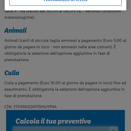
spiaggia comprende 1 ombrellone e 2 lettini per camera a partire
dalla 4° fila
(valido dal 30/05 al 06/09 ca. - secondo condizioni
metereologiche).
Animali
Animali (cani) di piccola taglia ammessi a pagamento (Euro 5.00 al
giorno da pagare in loco - non ammessi nelle aree comuni). È
obbligatoria la selezione dell'opzione aggiuntiva in fase di
prenotazione.
Culla
Culla a pagamento (Euro 10.00 al giorno da pagare in loco) fino ad
esaurimento.
È obbligatoria la selezione dell'opzione aggiuntiva in
fase di prenotazione.
CIN: IT099002A1YDHUYP4A
Calcola il tuo preventivo