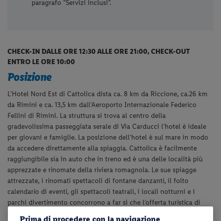
paragrafo “Servizi inclusi”.
CHECK-IN DALLE ORE 12:30 ALLE ORE 21:00, CHECK-OUT
ENTRO LE ORE 10:00
Posizione
L'Hotel Nord Est di Cattolica dista ca. 8 km da Riccione, ca.26 km
da Rimini e ca. 13,5 km dall'Aeroporto Internazionale Federico
Fellini di Rimini. La struttura si trova al centro della
gradevolissima passeggiata serale di Via Carducci l’hotel è ideale
per giovani e famiglie. La posizione dell’hotel è sul mare in modo
da accedere direttamente alla spiaggia. Cattolica è facilmente
raggiungibile sia in auto che in treno ed è una delle località più
apprezzate e rinomate della riviera romagnola. Le sue spiagge
attrezzate, i rinomati spettacoli di fontane danzanti, il folto
calendario di eventi, gli spettacoli teatrali, i locali notturni e i
parchi divertimento concorrono a far sì che l’offerta turistica di
Cattolica sia onnicomprensiva, rendendola meta ideale sia per le
Prima di procedere con la navigazione