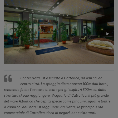
Previous
◀︎
Next
▶︎
Slide
Slide
L’hotel Nord Est è situato a Cattolica, ad 1km ca. dal
centro città. La spiaggia dista appena 100m dall’hotel,
rendendo facile l’accesso al mare per gli ospiti. A 800m ca. dalla
struttura si può raggiungere l’Acquario di Cattolica, il più grande
del mare Adriatico che ospita specie come pinguini, squali e lontre.
A 200m ca. dall’hotel si raggiunge Via Dante, la principale via
commerciale di Cattolica, ricca di negozi, bar e ristoranti.