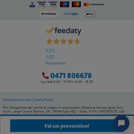
4,7
/5
3.031
Recensioni
0471 806678
Lun-Sab 9.00 - 13.00 | 14.00 - 18.00
Informativa privacy
|
Cookie Policy
Per l’erogazione dei servizi di viaggio è responsabile /direzione tecnica Ignas Tour
S.p.A., Largo Cesare Battisti, 28 - 39044 Egna (BZ) - Italia, P.IVA: 01652670215. Lidl
Italia S.r.l. non è organizzatore né venditore del servizio viaggio, ai sensi dell’articolo
83 del Dlgs 206/2005. È venditore Ignas Tour S.p.A., Largo Cesare Battisti, 28 - 39044
Egna (BZ) - Italia, P.IVA: 01652670215. Capitale sociale 120.000,00€ interamente
Fai un preventivo!
versato, Camera di Commercio Industria Artigianato e Agricoltura di Bolzano, BZ-
154275, pec: ignastoursrl@mail-certificata.org