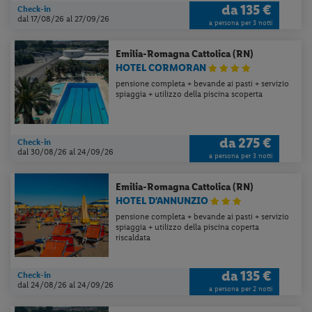
da
135 €
Check-in
dal 17/08/26
al 27/09/26
a persona per 3 notti
Emilia-Romagna
Cattolica (RN)
HOTEL CORMORAN
pensione completa + bevande ai pasti + servizio
spiaggia + utilizzo della piscina scoperta
da
275 €
Check-in
dal 30/08/26
al 24/09/26
a persona per 3 notti
Emilia-Romagna
Cattolica (RN)
HOTEL D'ANNUNZIO
pensione completa + bevande ai pasti + servizio
spiaggia + utilizzo della piscina coperta
riscaldata
da
135 €
Check-in
dal 24/08/26
al 24/09/26
a persona per 2 notti