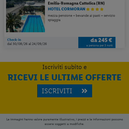
Emilia-Romagna
Cattolica (RN)
HOTEL CORMORAN
mezza pensione + bevande ai pasti + servizio
spiaggia
da
245 €
Check-in
dal 30/08/26
al 24/09/26
a persona per 3 notti
Iscriviti subito e
RICEVI LE ULTIME OFFERTE
Per aggiungere
Lidl Viaggi
alla tua
Home, apri il menu opzioni evidenziato
ISCRIVITI
dall' icona
e seleziona
Installa
applicazione
Le immagini hanno valore puramente illustrativo; i prezzi e le informazioni possono
essere soggetti a modifiche.