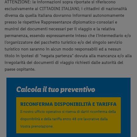
ATTENZIONE: le informazioni sopra riportate si riferiscono
esclusivamente ai CITTADINI ITALIANI; i cittadini di nazionalità
diversa da quella italiana dovranno informarsi autonomamente
presso le rispettive Rappresentanze diplomatico-consolari e
munirsi dei documenti necessari per il viaggio e la relativa
permanenza, essendo espressamente inteso che l’intermediario e/o
l’organizzatore del pacchetto turistico e/o del singolo servizio
turistico non saranno in alcun modo responsabili ed a nessun
titolo in ipotesi di “negata partenza” dovuta alla mancanza e/o alla
irregolarità dei documenti di viaggio richiesti dalle autorità del
paese ospitante.
Calcola il tuo preventivo
RICONFERMA DISPONIBILITÀ E TARIFFA
Il nostro ufficio operativo si riserva di darVi riconferma della
disponibilità e della tariffa entro 48 ore lavorative dalla
Vostra prenotazione.