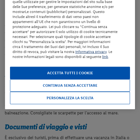
quelle utilizzate per gestire le impostazioni del sito sulla base
Camere
delle Sue preferenze, per generare statistiche anonime e/o per
mostrarLe contenuti (pubblicitari) personalizzati. Questo
include altresì il trasferimento di dati verso paesi non
La struttura ospita 268 camere, tutte arredate in stile moderno e
appartenenti all'UE che non garantiscono un livello di
raffinato, dotate di servizi privati, asciugacapelli, aria condizionata,
protezione adeguato. Lei può cliccare su “Continua senza
accettare” per autorizzare il solo utilizzo di cookie tecnicamente
telefono, TV satellitare, minibar (a pagamento), bollitore per tè e
necessari. Per selezionare quali tipologie di cookie accettare
caffè, cassetta di sicurezza, balcone o terrazza.
Massima
clicchi su "Personalizza la scelta". Per maggiori informazioni
occupazione camere Standard:
2 adulti + 2 bambini fino a 11,99
circa il trattamento dei Suoi dati personali, ivi incluso il Suo
diritto di revoca, può visitare la nostra
informativa privacy
. Le
anni oppure 3 adulti. Sistemazione per 4 adulti oppure 3 adulti + 1
nostre informazioni legali sono disponibili al seguente
link
.
bambino fino a 11,99 anni non possibile!
Spiaggia
ACCETTA TUTTI I COOKIE
Si trova su un'ampia e bella spiaggia di sabbia attrezzata con
CONTINUA SENZA ACCETTARE
ombrelloni, lettini e teli mare gratuiti.
Un pontile permette
PERSONALIZZA LA SCELTA
l'accesso al mare oltre la barriera corallina. Ai lati del pontile sono
presenti alcune piscine naturali che permettono la
balneazione.
Consigliate le scarpette per l'accesso al mare.
Documenti di viaggio e visti
È esclusivo dei turisti, prima di effettuare una vacanza in Italia o