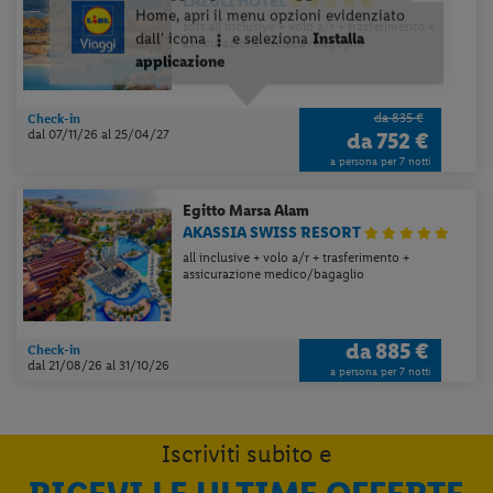
LAZULI HOTEL
soft all inclusive + volo a/r + trasferimento +
assicurazione medico/bagaglio
da 835 €
Check-in
dal 07/11/26
al 25/04/27
da
752 €
a persona per 7 notti
Egitto
Marsa Alam
AKASSIA SWISS RESORT
all inclusive + volo a/r + trasferimento +
assicurazione medico/bagaglio
da
885 €
Check-in
dal 21/08/26
al 31/10/26
a persona per 7 notti
Iscriviti subito e