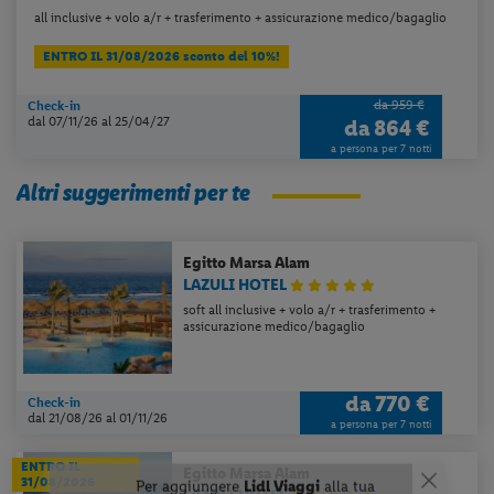
all inclusive + volo a/r + trasferimento + assicurazione medico/bagaglio
ENTRO IL 31/08/2026 sconto del 10%!
da 959 €
Check-in
dal 07/11/26
al 25/04/27
da
864 €
a persona per 7 notti
Altri suggerimenti per te
Egitto
Marsa Alam
LAZULI HOTEL
soft all inclusive + volo a/r + trasferimento +
assicurazione medico/bagaglio
da
770 €
Check-in
dal 21/08/26
al 01/11/26
a persona per 7 notti
ENTRO IL
Egitto
Marsa Alam
31/08/2026