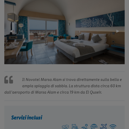
Previous
◀︎
Next
▶︎
Slide
Slide
Il Novotel Marsa Alam si trova direttamente sulla bella e
ampia spiaggia di sabbia. La struttura dista circa 60 km
dall'aeroporto di Marsa Alam e circa 19 km da El Quseir.
Servizi inclusi