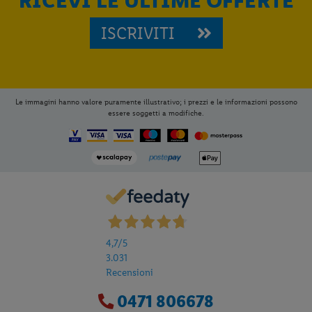
RICEVI LE ULTIME OFFERTE
ISCRIVITI
Le immagini hanno valore puramente illustrativo; i prezzi e le informazioni possono
essere soggetti a modifiche.
4,7
/5
3.031
Recensioni
Per aggiungere
Lidl Viaggi
alla tua
Home, apri il menu opzioni evidenziato
0471 806678
dall' icona
e seleziona
Installa