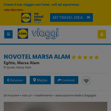
Creare il tuo viaggio con hotel, voli ed esperienze
vale davvero.
MY TRAVEL IDEA
NOVOTEL MARSA ALAM
Egitto, Marsa Alam
El Quseir, Marsa Alam
Mappa
Riduzioni
Condividi
all inclusive + volo a/r + trasferimento + assicurazione medico/bagaglio