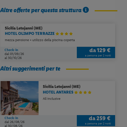
Altre offerte per questa struttura
Sicilia
Letojanni (ME)
HOTEL OLIMPO TERRAZZE
mezza pensione + utilizzo della piscina coperta
da
129 €
Check-in
dal 01/09/26
a persona per 2 notti
al 30/10/26
Altri suggerimenti per te
Sicilia
Letojanni (ME)
HOTEL ANTARES
All inclusive
da
259 €
Check-in
dal 26/08/26
a persona per 2 notti
al 30/08/26