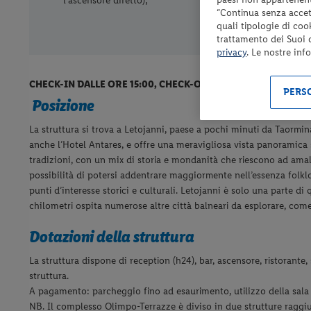
l’ascensore diretto);
“Continua senza accett
quali tipologie di coo
trattamento dei Suoi da
privacy
. Le nostre inf
CHECK-IN DALLE ORE 15:00, CHECK-OUT ENTRO LE ORE 10:00
PERSO
Posizione
La struttura si trova a Letojanni, paese a pochi minuti da Taorm
anche l’Hotel Antares, e offre una meravigliosa vista panoramica s
tradizioni, con un mix di storia e mondanità che riescono ad amalg
possibilità di potersi addentrare maggiormente nell’essenza folkloris
punti d’interesse storici e culturali. Letojanni è solo una parte di
chilometri ospita numerose altre città balneari da esplorare, com
Dotazioni della struttura
La struttura dispone di reception (h24), bar, ascensore, ristorante,
struttura.
A pagamento: parcheggio fino ad esaurimento, utilizzo della sala 
NB. Il complesso Olimpo-Terrazze è diviso in due strutture raggiu