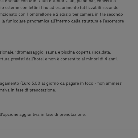
a e serale con Mini Club e Junior Club, piano bar, concerti o
gio esterne con lettini fino ad esaurimento (utilizzabili secondo
enzionato con 1 ombrellone e 2 sdraio per camera in file secondo
e la funicolare panoramica all’interno della struttura e l’ascensore
ionale, idromassaggio, sauna e piscina coperta riscaldata.
rtura previsti dall'hotel e non è consentito ai minori di 4 anni.
 pagamento (Euro 5.00 al giorno da pagare in loco - non ammessi
ntiva in fase di prenotazione.
ell'opzione aggiuntiva in fase di prenotazione.