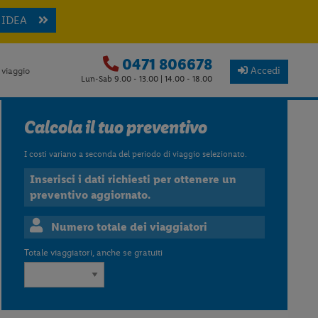
 IDEA
0471 806678
Accedi
 viaggio
Lun-Sab 9.00 - 13.00 | 14.00 - 18.00
Calcola il tuo preventivo
I costi variano a seconda del periodo di viaggio selezionato.
Inserisci i dati richiesti per ottenere un
preventivo aggiornato.
Numero totale dei viaggiatori
Totale viaggiatori, anche se gratuiti