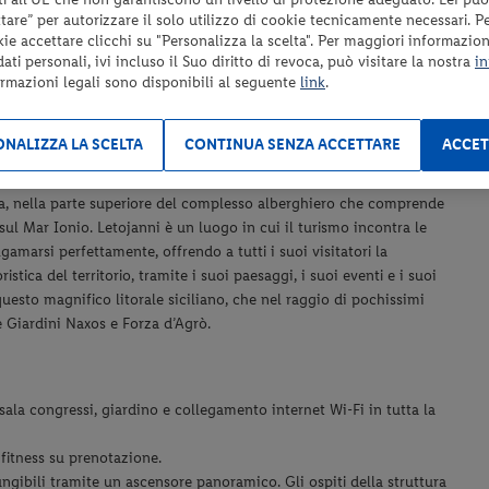
Tutto quanto non espressamente indicato nel paragrafo
are” per autorizzare il solo utilizzo di cookie tecnicamente necessari. P
“Servizi inclusi.”
kie accettare clicchi su "Personalizza la scelta". Per maggiori informazioni
ti personali, ivi incluso il Suo diritto di revoca, può visitare la nostra
in
ormazioni legali sono disponibili al seguente
link
.
NALIZZA LA SCELTA
CONTINUA SENZA ACCETTARE
ACCET
ina, nella parte superiore del complesso alberghiero che comprende
ul Mar Ionio. Letojanni è un luogo in cui il turismo incontra le
amarsi perfettamente, offrendo a tutti i suoi visitatori la
tica del territorio, tramite i suoi paesaggi, i suoi eventi e i suoi
 questo magnifico litorale siciliano, che nel raggio di pochissimi
e Giardini Naxos e Forza d’Agrò.
 sala congressi, giardino e collegamento internet Wi-Fi in tutta la
fitness su prenotazione.
ngibili tramite un ascensore panoramico. Gli ospiti della struttura