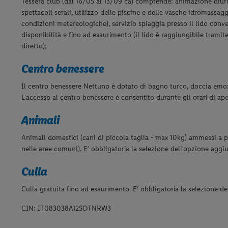
Tessera club (dal 16/05 al 13/09 ca) comprende: animazione diurn
spettacoli serali, utilizzo delle piscine e delle vasche idromassag
condizioni metereologiche), servizio spiaggia presso il lido conv
disponibilità e fino ad esaurimento (il lido è raggiungibile tramit
diretto);
Centro benessere
Il centro benessere Nettuno è dotato di bagno turco, doccia emoz
L'accesso al centro benessere è consentito durante gli orari di ape
Animali
Animali domestici (cani di piccola taglia - max 10kg) ammessi a
nelle aree comuni). E’ obbligatoria la selezione dell'opzione aggiu
Culla
Culla gratuita fino ad esaurimento.
E’ obbligatoria la selezione d
CIN: IT083038A12SOTNRW3