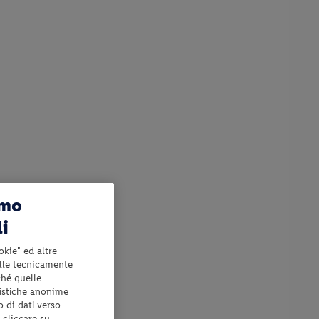
amo
li
okie" ed altre
elle tecnicamente
ché quelle
tistiche anonime
o di dati verso
 cliccare su