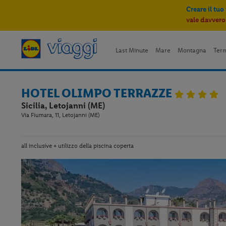
Creare il tuo
vale davvero
Last Minute
Mare
Montagna
Ter
HOTEL OLIMPO TERRAZZE
Sicilia, Letojanni (ME)
Via Fiumara, 11, Letojanni (ME)
all inclusive + utilizzo della piscina coperta