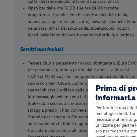
caffè), bevande alcoliche (vino della casa, birra);
Open bar dalle ore 10:00 alle ore 24:00 tramite
erogatore self service con bevande analcoliche (cola,
aranciata, acqua minerale, caffè), bevande alcoliche (vino
della casa, birra), bevande calde, superalcolici, liquori
locali, gelati (non include bevande in bottiglia e lattine);
Servizi non inclusi
Tessera club a pagamento in loco obbligatoria (Euro 5.00
per persona al giorno a partire dai 4 anni – valido dal
16/05 al 13/09 ca.) che comprende: animazione diurna e
serale con Mini Club e Junior Club, piano bar, concerti o
Prima di p
spettacoli serali, utilizzo delle piscine e delle vasche
informarLa 
idromassaggio esterne con lettini fino ad esaurimento
(utilizzabili secondo condizioni metereologiche), servizio
Per fornirLe una migli
spiaggia presso il lido convenzionato con 1 ombrellone e
tecnologie simili. Tra
2 sdraio per camera in file secondo disponibilità e fino
necessarie al fine di 
ad esaurimento (il lido è raggiungibile tramite la
utilizzate per gestire
funicolare panoramica all’interno della struttura e
e/o per mostrarLe cont
paesi non appartenent