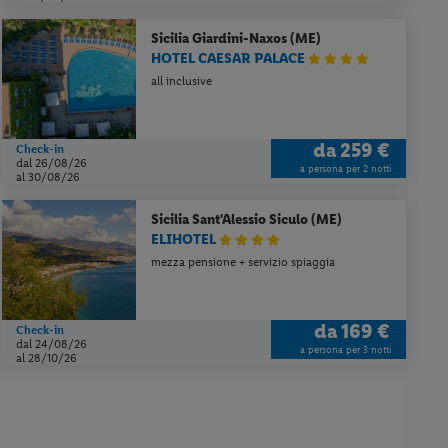
Sicilia
Giardini-Naxos (ME)
HOTEL CAESAR PALACE
all inclusive
da
259 €
Check-in
dal 26/08/26
a persona per 2 notti
al 30/08/26
Sicilia
Sant'Alessio Siculo (ME)
ELIHOTEL
mezza pensione + servizio spiaggia
da
169 €
Check-in
dal 24/08/26
a persona per 3 notti
al 28/10/26