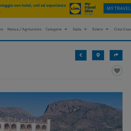
 viaggio con hotel, voli ed esperienze
MY TRAVEL
.
me
Natura / Agriturismo
Categorie
Italia
Estero
Crea il tuo