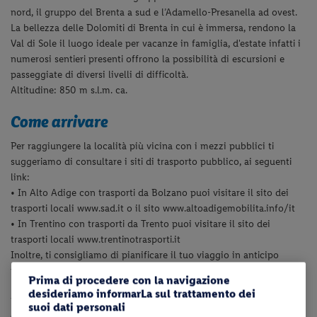
nord, il gruppo del Brenta a sud e l’Adamello-Presanella ad ovest.
La bellezza delle Dolomiti di Brenta in cui è immersa, rendono la
Val di Sole il luogo ideale per vacanze in famiglia, d'estate infatti i
numerosi sentieri presenti offrono la possibilità di escursioni e
passeggiate di diversi livelli di difficoltà.
Altitudine: 850 m s.l.m. ca.
Come arrivare
Per raggiungere la località più vicina con i mezzi pubblici ti
suggeriamo di consultare i siti di trasporto pubblico, ai seguenti
link:
• In Alto Adige con trasporti da Bolzano puoi visitare il sito dei
trasporti locali www.sad.it o il sito www.altoadigemobilita.info/it
• In Trentino con trasporti da Trento puoi visitare il sito dei
trasporti locali www.trentinotrasporti.it
Inoltre, ti consigliamo di pianificare il tuo viaggio in anticipo
valutando i tempi di percorrenza.
Prima di procedere con la navigazione
desideriamo informarLa sul trattamento dei
Per strutture in provincia di Trento, ti indichiamo la
Trentino Guest
suoi dati personali