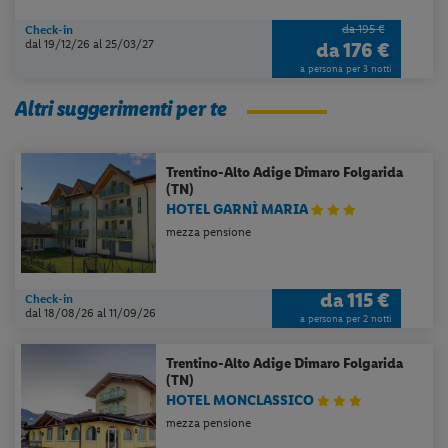
da 195 €
Check-in
dal 19/12/26
al 25/03/27
da
176 €
a persona per 3 notti
Altri suggerimenti per te
Trentino-Alto Adige
Dimaro Folgarida
(TN)
HOTEL GARNÌ MARIA
mezza pensione
da
115 €
Check-in
dal 18/08/26
al 11/09/26
a persona per 2 notti
Trentino-Alto Adige
Dimaro Folgarida
(TN)
HOTEL MONCLASSICO
Per aggiungere
Lidl Viaggi
alla tua
mezza pensione
Home, apri il menu opzioni evidenziato