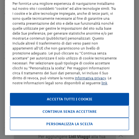
Card
, che offre servizi utili (trasporti, ingressi, attività).
Per fornirLe una migliore esperienza di navigazione installiamo
Per strutture in provincia di Bolzano, ti indichiamo la
Alto Adige
sul nostro sito i cosiddetti "cookie" ed altre tecnologie simili. Tra
Guest Pass
, che offre servizi utili (trasporti, ingressi, attività).
i cookie e le altre tecnologie impiegate, anche di terze parti, vi
sono quelle tecnicamente necessarie al fine di garantire una
corretta presentazione del sito e delle sue funzionalità nonché
Dotazioni della struttura
quelle utilizzate per gestire le impostazioni del sito sulla base
delle Sue preferenze, per generare statistiche anonime e/o per
La struttura dispone di reception (dalle 08:00 alle 22:00 ca.), bar,
mostrarLe contenuti (pubblicitari) personalizzati. Questo
include altresì il trasferimento di dati verso paesi non
ristorante, seggiolone su richiesta fino ad esaurimento,
appartenenti all'UE che non garantiscono un livello di
collegamento internet Wi-Fi in tutta la struttura, deposito bagagli,
protezione adeguato. Lei può cliccare su “Continua senza
accettare” per autorizzare il solo utilizzo di cookie tecnicamente
parcheggio privato fino ad esaurimento.
necessari. Per selezionare quali tipologie di cookie accettare
N.B Cenone di Ferragosto non presente
clicchi su "Personalizza la scelta". Per maggiori informazioni
circa il trattamento dei Suoi dati personali, ivi incluso il Suo
Camere
diritto di revoca, può visitare la nostra
informativa privacy
. Le
nostre informazioni legali sono disponibili al seguente
link
.
Le camere sono dotate di servizi privati, asciugacapelli, balcone, TV
satellitare, telefono, collegamento internet Wi - Fi.
ACCETTA TUTTI I COOKIE
Centro Benessere
CONTINUA SENZA ACCETTARE
Il centro benessere della struttura è chiuso per tutta la durata del
PERSONALIZZA LA SCELTA
periodo estivo.