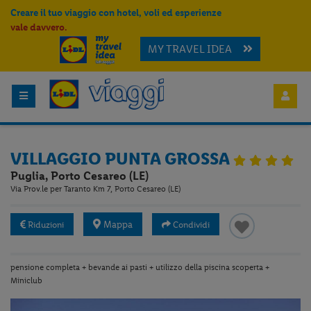
Creare il tuo viaggio con hotel, voli ed esperienze
vale davvero.
MY TRAVEL IDEA
VILLAGGIO PUNTA GROSSA
Puglia, Porto Cesareo (LE)
Via Prov.le per Taranto Km 7, Porto Cesareo (LE)
Mappa
Riduzioni
Condividi
pensione completa + bevande ai pasti + utilizzo della piscina scoperta +
Miniclub