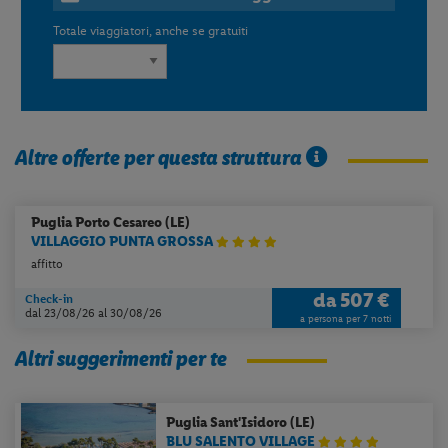
Totale viaggiatori, anche se gratuiti
Altre offerte per questa struttura
Puglia
Porto Cesareo (LE)
VILLAGGIO PUNTA GROSSA
affitto
da
507 €
Check-in
dal 23/08/26
al 30/08/26
a persona per 7 notti
Altri suggerimenti per te
Puglia
Sant'Isidoro (LE)
BLU SALENTO VILLAGE