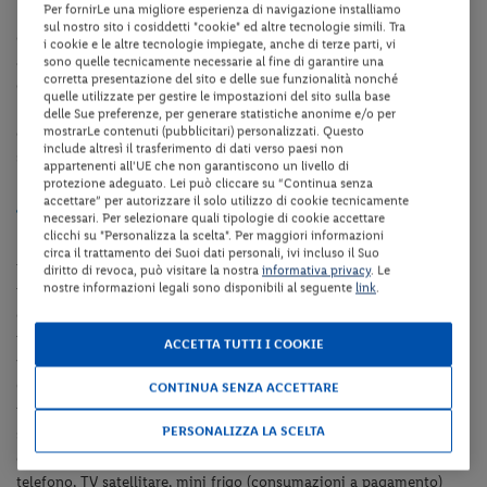
Per fornirLe una migliore esperienza di navigazione installiamo
La struttura dispone anche di parcheggio privato, Dog Park,
sul nostro sito i cosiddetti "cookie" ed altre tecnologie simili. Tra
collegamento internet Wi-Fi. Alcuni servizi possono variare in base
i cookie e le altre tecnologie impiegate, anche di terze parti, vi
alla stagionalità e all'occupazione. A pagamento: bowling, utilizzo
sono quelle tecnicamente necessarie al fine di garantire una
corretta presentazione del sito e delle sue funzionalità nonché
dei campi sportivi di tennis e calcetto a partire dalle ore 18.30 ca.,
quelle utilizzate per gestire le impostazioni del sito sulla base
lezioni individuali e collettivi di balli caraibici e latino-americani,
delle Sue preferenze, per generare statistiche anonime e/o per
mostrarLe contenuti (pubblicitari) personalizzati. Questo
escursioni guidate organizzate, Go-Kart ed equitazione, centro
include altresì il trasferimento di dati verso paesi non
sub, diving e corsi di vela.
appartenenti all'UE che non garantiscono un livello di
protezione adeguato. Lei può cliccare su “Continua senza
Sistemazioni
accettare” per autorizzare il solo utilizzo di cookie tecnicamente
necessari. Per selezionare quali tipologie di cookie accettare
clicchi su "Personalizza la scelta". Per maggiori informazioni
Le
camere doppie/triple
(ca. 35 mq) sono poste al primo piano e si
circa il trattamento dei Suoi dati personali, ivi incluso il Suo
trovano nel Comparto A del villaggio. Dispongono di servizi
diritto di revoca, può visitare la nostra
informativa privacy
. Le
nostre informazioni legali sono disponibili al seguente
link
.
privati, angolo cottura, divano letto doppio con materassi
ortopedici e camera da letto matrimoniale, aria condizionata,
telefono, TV satellitare, mini frigo (consumazioni a pagamento) e
ACCETTA TUTTI I COOKIE
veranda.
Gli
appartamenti bilocali tipo E
(ca. 45 mq) sono posti al piano
CONTINUA SENZA ACCETTARE
terra e si trovano nel Comparto A del villaggio. D
ispongono di
PERSONALIZZA LA SCELTA
servizi privati, angolo cottura, divano letto doppio e armadio letto
con materassi ortopedici, camera matrimoniale, aria condizionata,
telefono, TV satellitare, mini frigo
(consumazioni a pagamento)