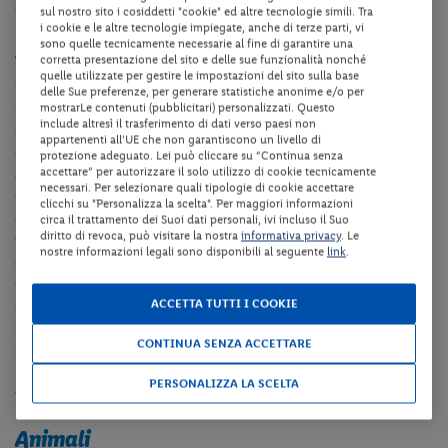
elettriche.
sul nostro sito i cosiddetti "cookie" ed altre tecnologie simili. Tra
i cookie e le altre tecnologie impiegate, anche di terze parti, vi
sono quelle tecnicamente necessarie al fine di garantire una
Sistemazioni
corretta presentazione del sito e delle sue funzionalità nonché
quelle utilizzate per gestire le impostazioni del sito sulla base
Gli Appartamenti bilocali (Junior Suite – ca. 39 mq) sono dotati di
delle Sue preferenze, per generare statistiche anonime e/o per
servizi privati, angolo cottura, 1 camera da letto matrimoniale, TV
mostrarLe contenuti (pubblicitari) personalizzati. Questo
include altresì il trasferimento di dati verso paesi non
satellitare, frigo, divano letto, bollitore, microonde, stoviglie,
appartenenti all'UE che non garantiscono un livello di
collegamento internet Wi-Fi e balcone. Occupazione massima 2
protezione adeguato. Lei può cliccare su “Continua senza
accettare” per autorizzare il solo utilizzo di cookie tecnicamente
adulti + 2 bambini 0-13.99 anni.
necessari. Per selezionare quali tipologie di cookie accettare
Gli Appartamenti bilocali (Suite Superior – ca. 38 mq) sono dotati
clicchi su "Personalizza la scelta". Per maggiori informazioni
di servizi privati, asciugacapelli, angolo cottura, 1 camera da letto
circa il trattamento dei Suoi dati personali, ivi incluso il Suo
diritto di revoca, può visitare la nostra
informativa privacy
. Le
matrimoniale, TV satellitare, frigo, collegamento internet Wi-Fi,
nostre informazioni legali sono disponibili al seguente
link
.
divano letto, bollitore per l'acqua, microonde, stoviglie e balcone.
Occupazione massima 2 adulti + 2 bambini 0-13.99 anni.
ACCETTA TUTTI I COOKIE
Gli Appartamenti trilocali (Family suite – ca. 51 mq) sono dotati di
servizi privati, angolo cottura, 2 camere da letto matrimoniali, TV
CONTINUA SENZA ACCETTARE
satellitare, frigo, collegamento internet Wi-Fi incluso, divano letto,
bollitore per l'acqua, microonde, stoviglie e balcone. Occupazione
PERSONALIZZA LA SCELTA
massima 4 adulti + 1 bambino 0-13.99 anni.
Animali