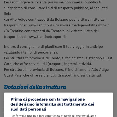
Per raggiungere la località più vicina con i mezzi pubblici ti
suggeriamo di consultare i siti di trasporto pubblico, ai seguenti
link:
•In Alto Adige con trasporti da Bolzano puoi visitare il sito dei
trasporti locali www.sad.it o il sito www.altoadigemobilita.info/it
•In Trentino con trasporti da Trento puoi visitare il sito dei
trasporti locali www.trentinotrasporti.it
Inoltre, ti consigliamo di pianificare il tuo viaggio in anticipo
valutando i tempi di percorrenza.
Per strutture in provincia di Trento, ti indichiamo la Trentino Guest
Card, che offre servizi utili (trasporti, ingressi, attività).
Per strutture in provincia di Bolzano, ti indichiamo la Alto Adige
Guest Pass, che offre servizi utili (trasporti, ingressi, attività).
Dotazioni della struttura
La struttura dispone di reception (dalle 07:00 alle 11:30 e dalle
Prima di procedere con la navigazione
13:30 alle 18:00), ascensore, sala TV, deposito bici, deposito sci,
desideriamo informarLa sul trattamento dei
parcheggio privato fino ad esaurimento posti e collegamento
suoi dati personali
internet Wi-Fi. A pagamento: colonnina di ricarica per auto
Per fornirLe una migliore esperienza di navigazione installiamo