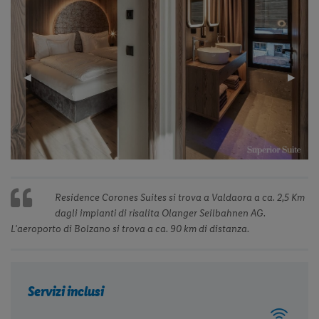
Previous
◀︎
Next
▶︎
Slide
Slide
Residence Corones Suites si trova a Valdaora a ca. 2,5 Km
dagli impianti di risalita Olanger Seilbahnen AG.
L'aeroporto di Bolzano si trova a ca. 90 km di distanza.
Servizi inclusi