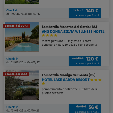
140 €
da 175 €
Check-in
dal 19/08/26
al 30/10/26
a persona per 2 notti
Sconto del 20%!
Lombardia
Manerba del Garda (BS)
AHG DONNA SILVIA WELLNESS HOTEL
mezza pensione + 1 ingresso al centro
benessere + utilizzo della piscina scoperta
120 €
da 149 €
Check-in
dal 21/08/26
al 04/01/27
a persona per 2 notti
Sconto del 35%!
Lombardia
Moniga del Garda (BS)
HOTEL LAKE GARDA RESORT
pernottamento e colazione + utilizzo della
piscina scoperta
56 €
da 85 €
Check-in
dal 13/08/26
al 02/10/26
a persona per 1 notte