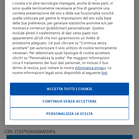
L'hotel dispone di reception, ascensore, bar, cassaforte centrale,
i cookie e le altre tecnologie impiegate, anche di terze parti, vi
sono quelle tecnicamente necessarie al fine di garantire una
giardino, ristorante, piscina scoperta con lettini, sedie sdraio ed
corretta presentazione del sito e delle sue funzionalità nonché
ombrelloni fino ad esaurimento (dal 01/06 al 30/09 ca.), sala
quelle utilizzate per gestire le impostazioni del sito sulla base
congressi, deposito bagagli, parcheggio fino ad esaurimento posti,
delle Sue preferenze, per generare statistiche anonime e/o per
mostrarLe contenuti (pubblicitari) personalizzati. Questo
collegamento internet Wi-Fi in tutta la struttura. A pagamento:
include altresì il trasferimento di dati verso paesi non
noleggio biciclette su richiesta, Surf/Windsurf, servizio navetta.
appartenenti all'UE che non garantiscono un livello di
protezione adeguato. Lei può cliccare su “Continua senza
accettare” per autorizzare il solo utilizzo di cookie tecnicamente
Camere
necessari. Per selezionare quali tipologie di cookie accettare
clicchi su "Personalizza la scelta". Per maggiori informazioni
Le camere sono dotate di servizi privati, asciugacapelli, aria
circa il trattamento dei Suoi dati personali, ivi incluso il Suo
condizionata, telefono, TV satellitare, minibar (consumazioni a
diritto di revoca, può visitare la nostra
informativa privacy
. Le
nostre informazioni legali sono disponibili al seguente
link
.
pagamento), cassaforte, collegamento internet Wi-Fi. Le
Camere
Superior
e
Panoramic
sono dotate di balcone con vista lago.
ACCETTA TUTTI I COOKIE
Animali
CONTINUA SENZA ACCETTARE
Animali domestici (cani o gatti, Euro 10.00 a notte da pagare in
loco - non ammessi nelle aree comuni). E' obbligatoria la selezione
PERSONALIZZA LA SCELTA
dell'opzione aggiuntiva in fase di prenotazione.
CIN: IT017109A1I8KMJVFA