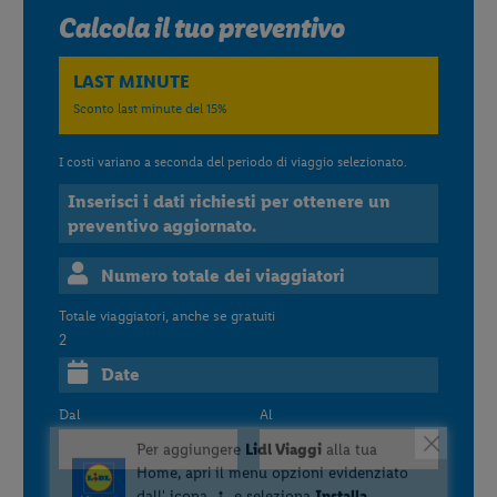
Calcola il tuo preventivo
LAST MINUTE
Sconto last minute del 15%
I costi variano a seconda del periodo di viaggio selezionato.
Inserisci i dati richiesti per ottenere un
preventivo aggiornato.
Numero totale dei viaggiatori
Totale viaggiatori, anche se gratuiti
2
Date
Dal
Al