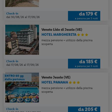
da
179 €
Check-in
dal 30/08/26
al 17/09/26
a persona per 3 notti
Veneto
Lido di Jesolo (VE)
HOTEL MARGHERITA
mezza pensione + utilizzo della piscina
scoperta
da
185 €
Check-in
dal 17/08/26
al 17/09/26
a persona per 3 notti
ENTRO 60 gg
Veneto
Jesolo (VE)
dalla partenza
HOTEL PANAMA
mezza pensione + utilizzo della piscina
scoperta
da
205 €
Check-in