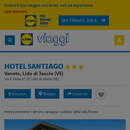
Creare il tuo viaggio con hotel, voli ed esperienze
vale davvero.
MY TRAVEL IDEA
HOTEL SANTIAGO
Veneto, Lido di Jesolo (VE)
Via F. Gioia n° 23, Lido di Jesolo (VE)
Mappa
Riduzioni
Condividi
mezza pensione + servizio spiaggia + utilizzo della sala fitness