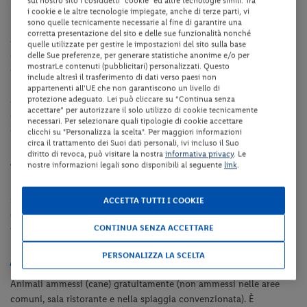
Camere
sul nostro sito i cosiddetti "cookie" ed altre tecnologie simili. Tra
i cookie e le altre tecnologie impiegate, anche di terze parti, vi
sono quelle tecnicamente necessarie al fine di garantire una
Le
camere Classic
, di ca. 12 mq, sono dotate di servizi privati,
corretta presentazione del sito e delle sue funzionalità nonché
asciugacapelli, aria condizionata, telefono, TV satellitare,
quelle utilizzate per gestire le impostazioni del sito sulla base
collegamento internet Wi-Fi, minibar (consumazioni a pagamento),
delle Sue preferenze, per generare statistiche anonime e/o per
mostrarLe contenuti (pubblicitari) personalizzati. Questo
cassaforte e balcone privato.
include altresì il trasferimento di dati verso paesi non
Le
camere Comfort
, di ca. 16 mq, sono dotate di servizi privati,
appartenenti all'UE che non garantiscono un livello di
protezione adeguato. Lei può cliccare su “Continua senza
asciugacapelli, aria condizionata, telefono, TV satellitare,
accettare” per autorizzare il solo utilizzo di cookie tecnicamente
collegamento internet Wi-Fi, minibar (consumazioni a pagamento),
necessari. Per selezionare quali tipologie di cookie accettare
cassaforte e balcone privato.
clicchi su "Personalizza la scelta". Per maggiori informazioni
circa il trattamento dei Suoi dati personali, ivi incluso il Suo
diritto di revoca, può visitare la nostra
informativa privacy
. Le
Spiaggia
nostre informazioni legali sono disponibili al seguente
link
.
La spiaggia di sabbia si trova a ca. 200 m dalla struttura. Il servizio
spiaggia comprende 1 ombrellone, 1 sdraio ed 1 lettino per camera
ACCETTA TUTTI I COOKIE
(valido dal 14/05 al 20/09 ca. - secondo condizioni
CONTINUA SENZA ACCETTARE
metereologiche).
Animali
PERSONALIZZA LA SCELTA
Animali ammessi (cane) gratuitamente (non ammessi nelle aree
comuni, sala ristorante e nella spiaggia convenzionata). È