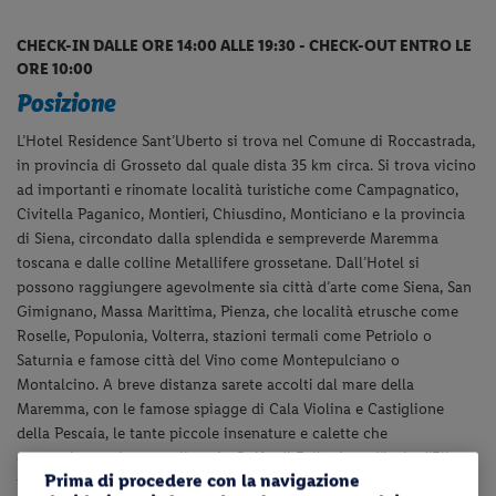
CHECK-IN DALLE ORE 14:00 ALLE 19:30 - CHECK-OUT ENTRO LE
ORE 10:00
Posizione
L’Hotel Residence Sant’Uberto si trova nel Comune di Roccastrada,
in provincia di Grosseto dal quale dista 35 km circa. Si trova vicino
ad importanti e rinomate località turistiche come Campagnatico,
Civitella Paganico, Montieri, Chiusdino, Monticiano e la provincia
di Siena, circondato dalla splendida e sempreverde Maremma
toscana e dalle colline Metallifere grossetane. Dall’Hotel si
possono raggiungere agevolmente sia città d’arte come Siena, San
Gimignano, Massa Marittima, Pienza, che località etrusche come
Roselle, Populonia, Volterra, stazioni termali come Petriolo o
Saturnia e famose città del Vino come Montepulciano o
Montalcino. A breve distanza sarete accolti dal mare della
Maremma, con le famose spiagge di Cala Violina e Castiglione
della Pescaia, le tante piccole insenature e calette che
caratterizzano la costa, l’ampio Golfo di Follonica e l’isola d’Elba
Prima di procedere con la navigazione
fino al Parco Naturale della Maremma che dal 1993 è stato