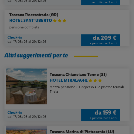
dal 17/08/26
al 29/12/26
per unità per 2 notti
Toscana
Roccastrada (GR)
HOTEL SANT´UBERTO
pensione completa
da
209 €
Check-in
dal 17/08/26
al 29/12/26
a persona per 2 notti
Altri suggerimenti per te
Toscana
Chianciano Terme (SI)
HOTEL MIRALAGHI
mezza pensione + 1 ingresso alle piscine termali
Theia
da
159 €
Check-in
dal 17/08/26
al 29/12/26
a persona per 2 notti
Toscana
Marina di Pietrasanta (LU)