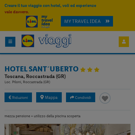
Creare il tuo viaggio con hotel, voli ed esperienze
vale davvero.
MY TRAVEL IDEA
HOTEL SANT´UBERTO
Toscana, Roccastrada (GR)
Loc. Piloni, Roccastrada (GR)
Mappa
Riduzioni
Condividi
mezza pensione + utilizzo della piscina scoperta