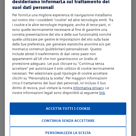
desideriamo informarLa sul trattamento dei
insignito del Diploma di Parco Europeo dal Consiglio d'Europa.
suoi dati personali
Nei mesi estivi è possibile partecipare alle numerose feste e sagre
Per fornirLe una migliore esperienza di navigazione installiamo
locali che tradizionalmente si svolgono in tutto il territorio
sul nostro sito i cosiddetti "cookie" ed altre tecnologie simili. Tra
circostante e coinvolgono i tanti piccoli borghi medievali che
i cookie e le altre tecnologie impiegate, anche di terze parti, vi
hanno mantenuto intatta la loro antica e suggestiva atmosfera.
sono quelle tecnicamente necessarie al fine di garantire una
corretta presentazione del sito e delle sue funzionalità nonché
quelle utilizzate per gestire le impostazioni del sito sulla base
Dotazioni della struttura
delle Sue preferenze, per generare statistiche anonime e/o per
mostrarLe contenuti (pubblicitari) personalizzati. Questo
La struttura dispone di reception (08:00 – 20:00 ca.), bar,
include altresì il trasferimento di dati verso paesi non
appartenenti all'UE che non garantiscono un livello di
ristorante, piscina scoperta semiolimpionica (utilizzabile da fine
protezione adeguato. Lei può cliccare su “Continua senza
maggio a fine settembre secondo condizioni meterologiche), sala
accettare” per autorizzare il solo utilizzo di cookie tecnicamente
TV, sala congressi, sala giochi, giardino, deposito bagagli, deposito
necessari. Per selezionare quali tipologie di cookie accettare
clicchi su "Personalizza la scelta". Per maggiori informazioni
bici, campo da bocce, ping-pong, collegamento internet Wi-Fi in
circa il trattamento dei Suoi dati personali, ivi incluso il Suo
tutta la struttura, parcheggio fino ad esaurimento posti.
diritto di revoca, può visitare la nostra
informativa privacy
. Le
nostre informazioni legali sono disponibili al seguente
link
.
Camere
ACCETTA TUTTI I COOKIE
Le camere dispongono di servizi privati, asciugacapelli, vista
monte, aria condizionata, telefono, TV satellitare, mini frigo e
CONTINUA SENZA ACCETTARE
collegamento internet Wi-Fi.
PERSONALIZZA LA SCELTA