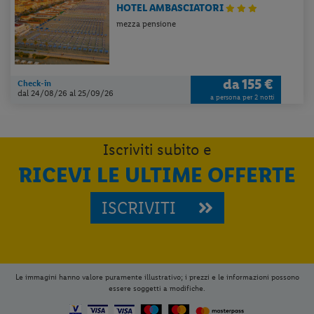
HOTEL AMBASCIATORI
mezza pensione
da
155 €
Check-in
Per aggiungere
Lidl Viaggi
alla tua
dal 24/08/26
al 25/09/26
a persona per 2 notti
Home, apri il menu opzioni evidenziato
dall' icona
e seleziona
Installa
applicazione
Iscriviti subito e
RICEVI LE ULTIME OFFERTE
ISCRIVITI
Le immagini hanno valore puramente illustrativo; i prezzi e le informazioni possono
essere soggetti a modifiche.