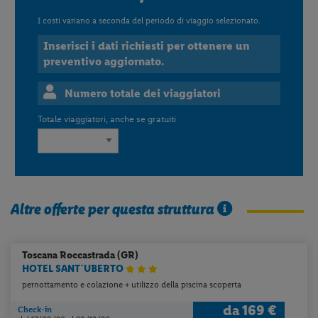
I costi variano a seconda del periodo di viaggio selezionato.
Inserisci i dati richiesti per ottenere un
preventivo aggiornato.
Numero totale dei viaggiatori
Totale viaggiatori, anche se gratuiti
Altre offerte per questa struttura
Toscana
Roccastrada (GR)
HOTEL SANT´UBERTO
pernottamento e colazione + utilizzo della piscina scoperta
da
169 €
Check-in