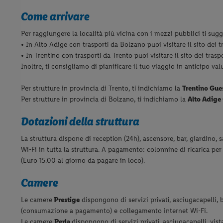
Come arrivare
Per raggiungere la località più vicina con i mezzi pubblici ti sugge
• In Alto Adige con trasporti da Bolzano puoi visitare il sito dei t
• In Trentino con trasporti da Trento puoi visitare il sito dei trasp
Inoltre, ti consigliamo di pianificare il tuo viaggio in anticipo va
Per strutture in provincia di Trento, ti indichiamo la
Trentino Gue
Per strutture in provincia di Bolzano, ti indichiamo la
Alto Adige
Dotazioni della struttura
La struttura dispone di reception (24h), ascensore, bar, giardino, 
Wi-Fi in tutta la struttura. A pagamento: colonnine di ricarica p
(Euro 15.00 al giorno da pagare in loco).
Camere
Le camere
Prestige
dispongono di servizi privati, asciugacapelli, b
(consumazione a pagamento) e collegamento internet Wi-Fi.
Le camere
Perla
dispongono di servizi privati, asciugacapelli, vis