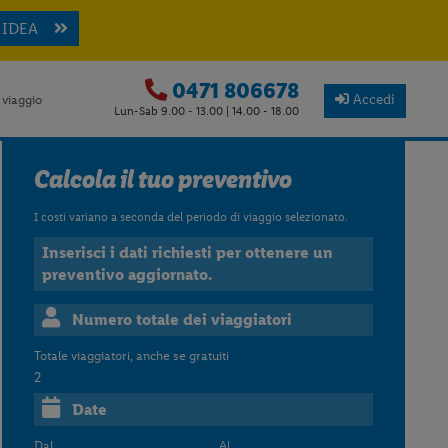
 IDEA
0471 806678
Accedi
 viaggio
Lun-Sab 9.00 - 13.00 | 14.00 - 18.00
Calcola il tuo preventivo
I costi variano a seconda del periodo di viaggio selezionato.
Inserisci i dati richiesti per ottenere un
preventivo aggiornato.
Numero totale dei viaggiatori
Totale viaggiatori, anche se gratuiti
2
Date
Dal
Al