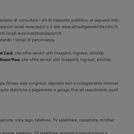
riamo di consultare i siti di trasporto pubblico, ai seguenti link:
rasporti locali www.sad.it o il sito www.altoadigemobilita.info/it
orti locali www.trentinotrasporti.it
lutando i tempi di percorrenza.
st Card
, che offre servizi utili (trasporti, ingressi, attività).
 Guest Pass
, che offre servizi utili (trasporti, ingressi, attività).
sala fitness, sala congressi, deposito bici e collegamento internet
er auto elettriche a pagamento e garage fino ad esaurimento posti
alcone, vista lago, telefono, TV satellitare, cassaforte, minibar
ta monte, telefono, TV satellitare, minibar (consumazione a