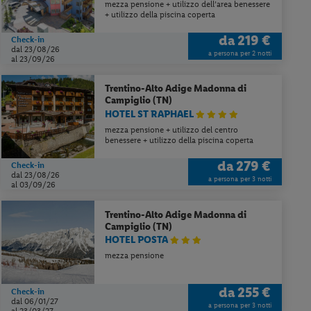
mezza pensione + utilizzo dell’area benessere
+ utilizzo della piscina coperta
da
219 €
Check-in
dal 23/08/26
a persona per 2 notti
al 23/09/26
Trentino-Alto Adige
Madonna di
Campiglio (TN)
HOTEL ST RAPHAEL
mezza pensione + utilizzo del centro
benessere + utilizzo della piscina coperta
da
279 €
Check-in
dal 23/08/26
a persona per 3 notti
al 03/09/26
Trentino-Alto Adige
Madonna di
Campiglio (TN)
HOTEL POSTA
mezza pensione
da
255 €
Check-in
dal 06/01/27
a persona per 3 notti
al 23/03/27