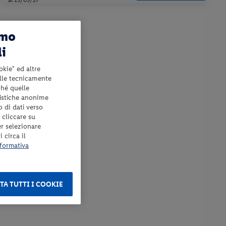
amo
li
okie" ed altre
elle tecnicamente
ché quelle
tistiche anonime
o di dati verso
 cliccare su
er selezionare
 circa il
formativa
TA TUTTI I COOKIE