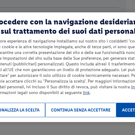
Colonnina di ricarica per auto elettriche secondo
rocedere con la navigazione desideri
disponibilità a pagamento;
sul trattamento dei suoi dati persona
Garage fino ad esaurimento posti a pagamento (Euro
15.00 al giorno da pagare in loco);
ore esperienza di navigazione installiamo sul nostro sito i cosiddetti "co
Tassa di soggiorno da pagare in loco se prevista;
 i cookie e le altre tecnologie impiegate, anche di terze parti, vi sono qu
Tutto quanto non espressamente indicato nel paragrafo
garantire una corretta presentazione del sito e delle sue funzionalità non
“Servizi inclusi”.
 le impostazioni del sito sulla base delle Sue preferenze, per generare sta
enuti (pubblicitari) personalizzati. Questo include altresì il trasferiment
i all'UE che non garantiscono un livello di protezione adeguato. Lei può
are” per autorizzare il solo utilizzo di cookie tecnicamente necessari. P
kie accettare clicchi su "Personalizza la scelta". Per maggiori informazioni
ti personali, ivi incluso il Suo diritto di revoca, può visitare la nostra
in
ormazioni legali sono disponibili al seguente
link
.
o. Questa località situata nella Val Rendena è un’ottima meta per
NALIZZA LA SCELTA
CONTINUA SENZA ACCETTARE
ACCET
 dello sport Madonna di Campiglio è un buon punto di partenza per
 le prelibatezze servite nelle varie malghe situate in centro paese e